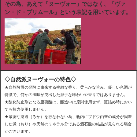
その為、あえて「ヌーヴォー」ではなく、「ヴァ
ン・ド・プリムール」という表記を用いています。
◇自然派ヌーヴォーの特色◇
★自然酵母の発酵に由来する複雑な香り、柔らかな旨み、優しい色調が
特徴で、何かの風味が突出した派手な味わいや香りではありません。
★酸化防止剤となる亜硫酸は、醸造中は原則使用せず、瓶詰め時におい
ても極力使用しません。
★厳密な濾過（ろか）を行なわない為、瓶内にブドウ由来の成分が固着
した澱（おり）や天然のミネラル分である酒石酸の結晶が見られる場合
がございます。