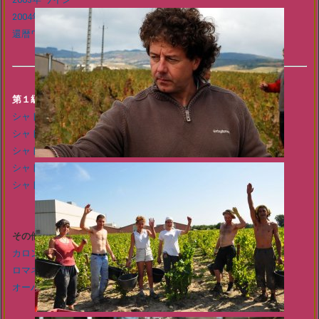
2004年 ワイン
還暦ワイン
第１級5大シャトー
シャトー・マルゴー
シャトー・ラフィット
シャトー・ムートン
シャトー・ラトゥール
シャトー・オーブリオン
その他の有名ワイン
カロンセギュール
ロマネコンティ
オーパスワン