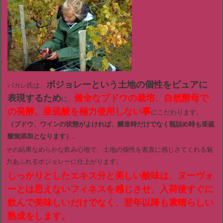
ボジョレーという土地の個性をピュアに
パカレ氏は、
表現するため
健全なブドウの栽培、自然酵母で
に、
の発酵、亜硫酸を極力使用しない事
にこだわります。
（ブドウ、ワインの状態がよければ、醸造時だけでなく瓶詰め時も亜硫
酸無添加となります）
。
その結果なめらかな飲み心地で、土地の個性を素直に感じさてくれる魅
力あふれるボジョレーに仕上がります。
しっかりとしたエキス分と美しい酸味は、ヌーヴォ
ーとは思えないフィネスを感じさせ、入荷後すぐに
飲んで美味しいだけでなく、翌年以降も素晴らしい
熟成をします。