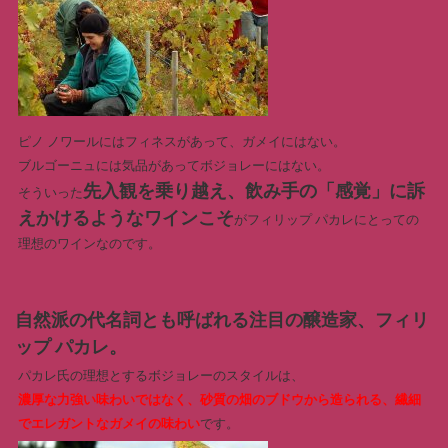
ピノ ノワールにはフィネスがあって、ガメイにはない。
ブルゴーニュには気品があってボジョレーにはない。
先入観を乗り越え、飲み手の「感覚」に訴
そういった
えかけるようなワインこそ
がフィリップ パカレにとっての
理想のワインなのです。
自然派の代名詞とも呼ばれる注目の醸造家、フィリ
ップ パカレ。
パカレ氏の理想とするボジョレーのスタイルは、
濃厚な力強い味わいではなく、砂質の畑のブドウから造られる、繊細
でエレガントなガメイの味わい
です。