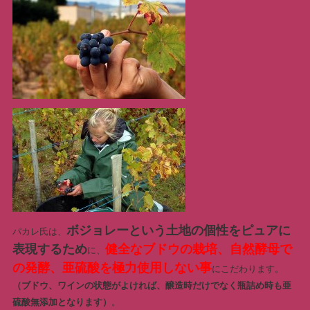
ボジョレーという土地の個性をピュアに
パカレ氏は、
表現するため
健全なブドウの栽培、自然酵母で
に、
の発酵、亜硫酸を極力使用しない事
にこだわります。
（ブドウ、ワインの状態がよければ、醸造時だけでなく瓶詰め時も亜
硫酸無添加となります）
。