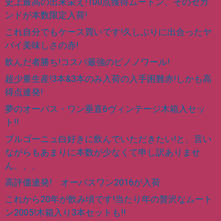
史上最高の出来栄え!100点獲得ムートン、そのセカ
ンドが本数限定入荷!
これ自分でもケース買いです!久しぶりに出合ったヤ
バイ美味しさの赤!
飲んだ者勝ち!コスパ最強のピノノワール!
超少量生産!3本&3本のみ入荷の入手困難赤!しかも高
得点連発!
夢のオーパス・ワン垂直6ヴィンテージ木箱入セッ
ト!!
ブルゴーニュ白好きに飲んでいただきたい!と、言い
ながらもあまりに本数が少なくて申し訳ありませ
ん、、、
高評価連発! オーパスワン2016が入荷
これから20年が飲み頃です!当たり年の贅沢なムート
ン2005!木箱入り3本セットも!!