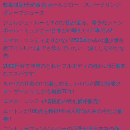
数量限定!予約販売!ポールジロー スパークリング
グレープジュース
ジョルジュ・ルーミエのひ孫が造る、希少なシャン
ボール・ミュジニー!さすがの味わい!11本のみ!!
ロマネ・コンティより少ない3500本のみの超少量生
産ワイン!いつまでも飲んでいたい、深くしなやかな
赤!
2000円台で均整のとれたフルボディの味わい!圧倒的
なコスパです!
ルロワの10分の1で楽しめる、ルロワの隣の特級ク
ロ・ヴージョ!しかも樹齢70年!
ロマネ・コンティ!増税前の特別価格販売!
ムートンが100点を獲得!今回入荷分のみの今だけ価
格!!
コント・ラフォン!ムルソーの巨匠が造る本気の赤!