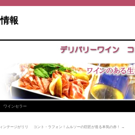
情報
ワインセラー
新ヴィンテージがリリ
コント・ラフォン！ムルソーの巨匠が造る本気の赤！
→