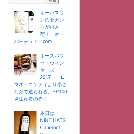
オーパスワ
ンのセカン
ドが再入
荷！ オー
バーチュア com
ホースパワ
ー・ヴィン
ヤーズ
2017 ロ
マネ・コンティより小さ
な畑で造られる、PP100
点生産者の赤！
本日は
NINE HATS
Cabernet