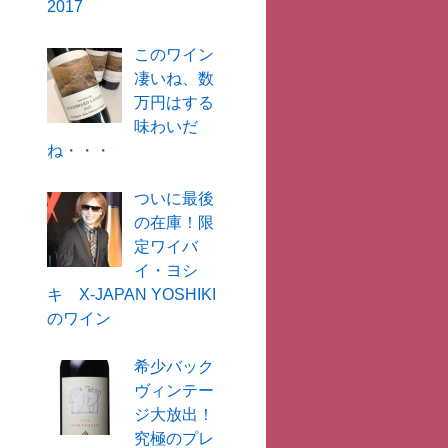
2017
このワイン
凄いね、数
万円はする
味わいだ
ね・・・
ついに最後
の在庫！限
定ワイバ
イ・ヨシ
キ X-JAPAN YOSHIKI
のワイン
希少バック
ヴィンテー
ジ大放出！
究極のプレ