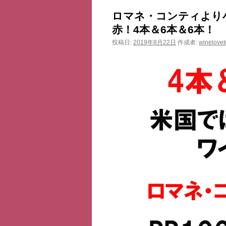
ン
ロマネ・コンティより小
ツ
赤！4本＆6本＆6本！
投稿日:
2019年8月22日
作成者:
winelovet
へ
ス
キ
ッ
プ