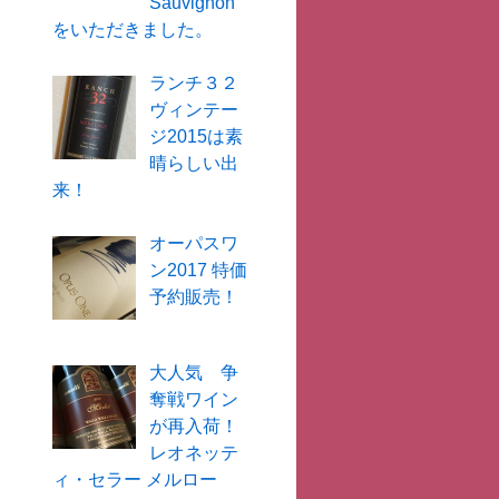
Sauvignon
をいただきました。
ランチ３２
ヴィンテー
ジ2015は素
晴らしい出
来！
オーパスワ
ン2017 特価
予約販売！
大人気 争
奪戦ワイン
が再入荷！
レオネッテ
ィ・セラー メルロー