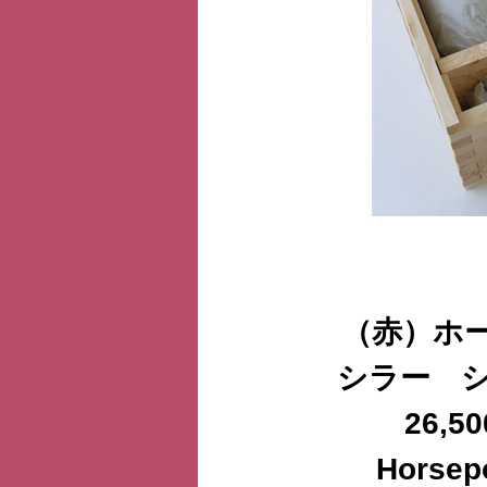
（赤）ホ
シラー シ
26,
Horsep