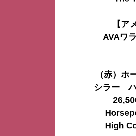
【ア
AVAワ
（赤）ホ
シラー ハ
26,
Horsep
High Co