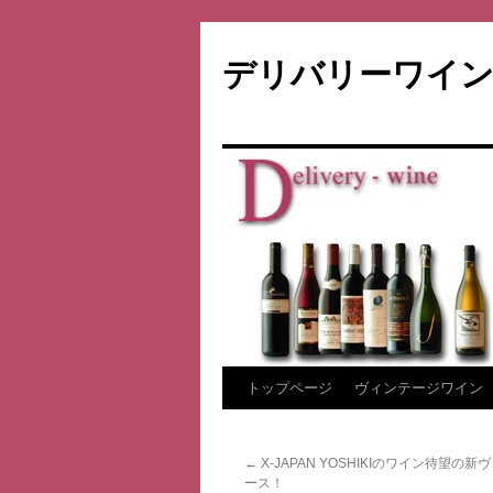
デリバリーワイン
コ
トップページ
ヴィンテージワイン
ン
←
X-JAPAN YOSHIKIのワイン待望の
テ
ース！