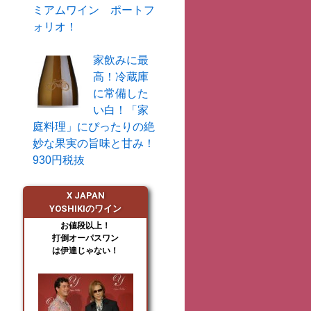
ミアムワイン ポートフ
ォリオ！
家飲みに最
高！冷蔵庫
に常備した
い白！「家
庭料理」にぴったりの絶
妙な果実の旨味と甘み！
930円税抜