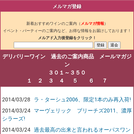
メルマガ登録
営業日・お届け日
新着おすすめワインのご案内（
メルマガ情報
）
配送・送料
イベント・パーティーのご案内など、お得な情報をお届けしております！
メルアド入力後登録をクリック！
お支払
デリバリーワイン 過去のご案内商品 メールマガジ
メルマガ登録
ン
３０１～３５０
ワイン検索
１
２
３
４
５
６
７
生まれ年のワイン【プラチナワイン】
2014/03/28
ラ・ターシュ2006、限定1本のみ再入荷!
2014/03/24
マーヴェリック ブリーチズ2011、濃厚
【ワインセラーショップ】
シラーズ!
お電話 （03-5913-8046）
2014/03/24
過去最高の出来と言われるオーパスワン