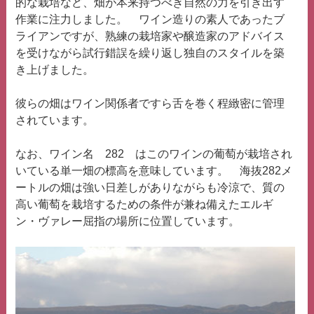
的な栽培など、畑が本来持つべき自然の力を引き出す
作業に注力しました。 ワイン造りの素人であったブ
ライアンですが、熟練の栽培家や醸造家のアドバイス
を受けながら試行錯誤を繰り返し独自のスタイルを築
き上げました。
彼らの畑はワイン関係者ですら舌を巻く程緻密に管理
されています。
なお、ワイン名 282 はこのワインの葡萄が栽培され
いている単一畑の標高を意味しています。 海抜282メ
ートルの畑は強い日差しがありながらも冷涼で、質の
高い葡萄を栽培するための条件が兼ね備えたエルギ
ン・ヴァレー屈指の場所に位置しています。