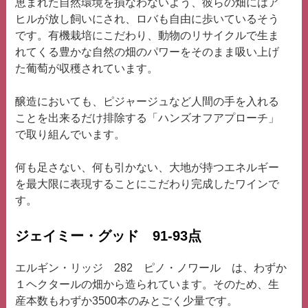
恵まれた自然環境を損なわないよう、彼らの畑にはア
ヒルが放し飼いにされ、ロバも自由に歩いているそう
です。有機栽培にこだわり、動物のリサイクルで生ま
れてくる豊かな自然の畑のパワーをそのまま吸い上げ
た葡萄が収穫されています。
醸造においても、ピジャージュなど人間の手を入れる
ことを出来るだけ排除する「ハンズオフアプローチ」
で取り組んでいます。
何も足さない、何も引かない、大地が持つエネルギー
を最大限に表現することにこだわり完成したワインで
す。
ジェイミー・グッド 91-93点
エルギン・リッジ 282 ピノ・ノワール は、わずか
１ヘクタールの畑から造られています。そのため、生
産本数もわずか3500本のみとごく少量です。