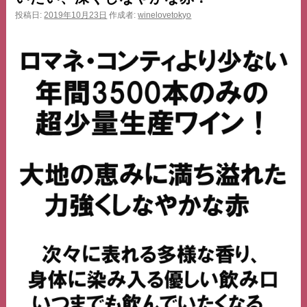
ス
投稿日:
2019年10月23日
作成者:
winelovetokyo
キ
ッ
プ