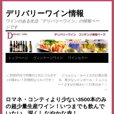
デリバリーワイン情報
ワインのある生活「デリバリーワイン」の情報ペー
ジです
コ
トップページ
ヴィンテージワイン
ワインセラー
ン
←
2000円台で均整のとれたフルボデ
ジョルジュ・ルーミエのひ孫が造
テ
ィの味わい！圧倒的なコスパです！
る、希少なシャンボール・ミュジニ
ー！さすがの味わい！11本のみ！！
ン
→
ツ
ロマネ・コンティより少ない3500本のみ
の超少量生産ワイン！いつまでも飲んで
へ
いたい、深くしなやかな赤！