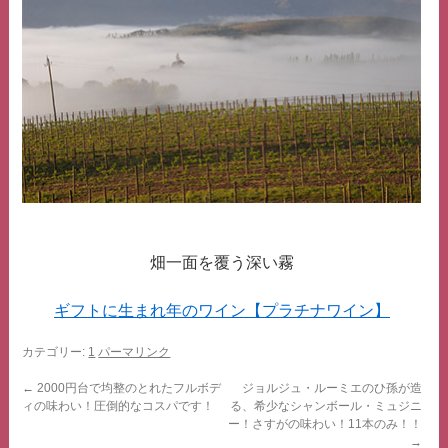
畑一面を覆う深い霧
ギフトに生まれ年のワイン【プラチナワイン】
カテゴリー:
1
パーマリンク
←
2000円台で均整のとれたフルボデ
ジョルジュ・ルーミエのひ孫が造
ィの味わい！圧倒的なコスパです！
る、希少なシャンボール・ミュジニ
ー！さすがの味わい！11本のみ！！
→