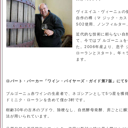
ヴィエイユ・ヴィーニュの
自作の樽（マ ジック・カ
SO2使用、ノンフィルター
近代的な技術に頼らない自
て、今ではブ ルゴーニュ
た。2006年産より、息子
ローランとスタート。年々
ます。
ロバート・パーカー「ワイン・バイヤーズ・ガイド第7版」にて5
ブルゴーニュ赤ワインの生産者で、ネゴシアンとして5つ星を獲
ドミニク・ローランを含めて僅か3軒です。
樹齢30年の古木のブドウ、除梗なし、自然酵母発酵、房ごとに醸
法が用いられています。