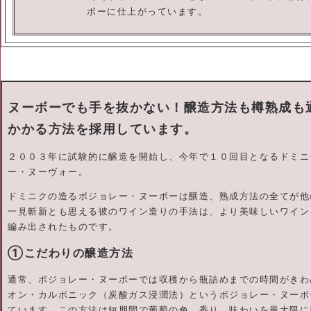
ボーに仕上がっています。
ヌーボーでも手を抜かない！醸造方法も樽熟成も
かかる方法を採用しています。
２００３年に試験的に醸造を開始し、今年で１０回目となるドミニ
ー・ヌーヴォー。
ドミニクの造るボジョレー・ヌーボーは醸造、熟成方法の全てが他
一見斬新とも思える彼のワイン造りの手法は、より美味しいワイン
編み出されたものです。
①こだわりの醸造方法
通常、ボジョレー・ヌーボーでは収穫から瓶詰めまでの時間がきわ
オン・カルボニック（炭酸ガス浸潤法）というボジョレー・ヌーボ
ています。この方法は短期間で葡萄の色、香り、味わいを最大限に