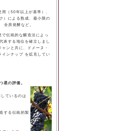
使用（50年以上が基準）、
スク）による熟成、最小限の
、 全房発酵など。
然で伝統的な醸造法によっ
を代表する地位を確立しまし
 ジャンと共に、ドメーヌ・
ラインナップ を拡充してい
つ星の評価。
得しているのは
造する伝統的製