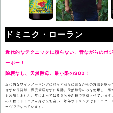
ドミニク・ローラン
近代的なテクニックに頼らない、昔ながらのボ
ーボー！
除梗なし、天然酵母、最小限のSO2！
近代的なワインメーキングに頼らず頑なに昔ながらの方法を取っ
せず全房発酵、温度管理せずに発酵。天然酵母のみを使用し、醸造
を添加しません。年によっては５０％を新樽で熟成させています
の工程にドミニク自身が立ち会い、毎年ボトリングはドミニク・
ーヴで行なっています。