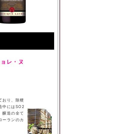
ジョレ・ヌ
ており、除梗
中にはSO2
。醸造の全て
ローランのカ