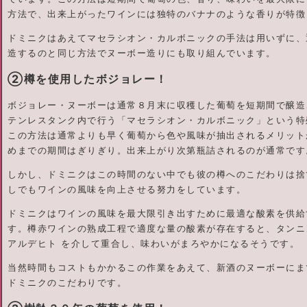
方法で、出来上がったワインには独特のバナナのような香りが特徴
ドミニクはあえてマセラシオン・カルボニックの手法は用いずに、
造するのと同じ方法でヌーボー造りにも取り組んでいます。
②樽を使用したボジョレー！
ボジョレー・ヌーボーは通常８月末に収穫した葡萄を短期間で醸造
テンレスタンク内で行う「マセラシオン・カルボニック」という特
この方法は通常よりも早く葡萄から色や風味が抽出されるメリット
めまでの期間はぎりぎり。出来上がり次第瓶詰されるのが通常です
しかし、ドミニクはこの時間のない中でも彼の樽へのこだわりは捨
しでもワインの風味を向上させる努力をしています。
ドミニクはワインの風味を最大限引き出すために最適な酸素を供給
す。樽赤ワインの熟成工程で適度な量の酸素が存在すると、タンニ
アルデヒト を介して重合し、味わいがまろやかになるそうです。
当然時間もコストもかかるこの作業をあえて、新酒のヌーボーにま
ドミニクのこだわりです。