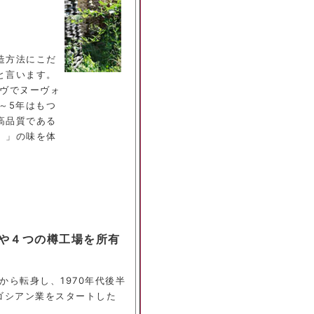
造方法にこだ
と言います。
ーヴでヌーヴォ
～5年はもつ
高品質である
）」の味を体
や４つの樽工場を所有
から転身し、1970年代後半
ゴシアン業をスタートした