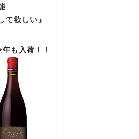
能
して欲しい』
今年も入荷！！