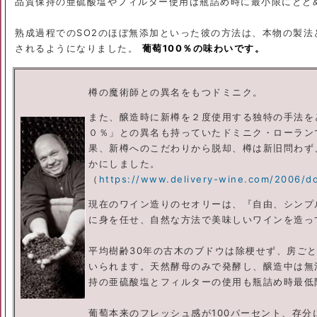
品質保持の亜硫酸塩やフィルター使用は瓶詰め時に最小限にとど
熟成過程でのSO2のほぼ無添加といった彼の方法は、本物の製法
されるようになりました。
葡萄100％の味わいです。
樽の魔術師との異名をもつドミニク。
ま
た、醸造時に新樽を２度使用する独特の手法を
０％」との異名も持っていたドミニク・ローラン
果、新樽へのこだわりから脱却、樽は新旧問わず
かにしました。
（
https://www.delivery-wine.com/2006/d
現在のワイン造りのセオリーは、『自由、シンプ
に身を任せ、自然な方法で美味しいワインを造っ
平均樹齢30年の古木のブドウは除梗せず、房ご
いられます。天然酵母のみで発酵し、醸造中は無
持の亜硫酸塩とフィルターの使用も瓶詰め時最低
葡萄本来のフレッシュ感が100パーセント、存分