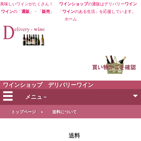
美味しいワインがたくさん！
ワインショップ
の通販はデリバリー
ワイン
ワイン
の「
通販
」・「
販売
」 「
ワイン
のある生活」を応援しています。
ホーム
ワインショップ デリバリーワイン
メニュ－
会社概要
トップページ
>
送料について
ご注文方法
送料