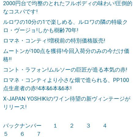
2000円台で均整のとれたフルボディの味わい!圧倒的
なコスパです!
ルロワの10分の1で楽しめる、ルロワの隣の特級ク
ロ・ヴージョ!しかも樹齢70年!
ロマネ・コンティ!増税前の特別価格販売!
ムートンが100点を獲得!今回入荷分のみの今だけ価
格!!
コント・ラフォン!ムルソーの巨匠が造る本気の赤!
ロマネ・コンティより小さな畑で造られる、PP100
点生産者の赤!4本&6本&6本!
X-JAPAN YOSHIKIのワイン待望の新ヴィンテージが
リリース!
バックナンバー
１
２
３
４
５
６
７