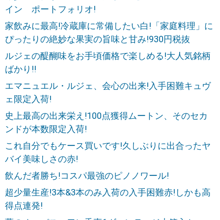
イン ポートフォリオ!
家飲みに最高!冷蔵庫に常備したい白!「家庭料理」に
ぴったりの絶妙な果実の旨味と甘み!930円税抜
ルジェの醍醐味をお手頃価格で楽しめる!大人気銘柄
ばかり!!
エマニュエル・ルジェ、会心の出来!入手困難キュヴ
ェ限定入荷!
史上最高の出来栄え!100点獲得ムートン、そのセカ
ンドが本数限定入荷!
これ自分でもケース買いです!久しぶりに出合ったヤ
バイ美味しさの赤!
飲んだ者勝ち!コスパ最強のピノノワール!
超少量生産!3本&3本のみ入荷の入手困難赤!しかも高
得点連発!