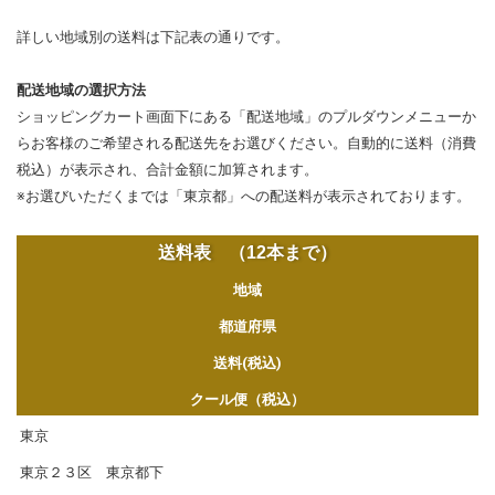
営業日・お届け日
詳しい地域別の送料は下記表の通りです。
配送・送料
配送地域の選択方法
ショッピングカート画面下にある「配送地域」のプルダウンメニューか
お支払
らお客様のご希望される配送先をお選びください。自動的に送料（消費
税込）が表示され、合計金額に加算されます。
※お選びいただくまでは「東京都」への配送料が表示されております。
メルマガ登録
送料表 （12本まで）
ワイン検索
地域
生まれ年のワイン【プラチナワイン】
都道府県
送料(税込)
【ワインセラーショップ】
クール便（税込）
東京
お電話 （03-5913-8046）
東京２３区 東京都下