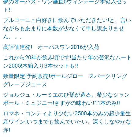
夢のオーパス・ワン垂直6ヴィンテージ木箱入セッ
ト!!
ブルゴーニュ白好きに飲んでいただきたい!と、言い
ながらもあまりに本数が少なくて申し訳ありませ
ん、、、
高評価連発! オーパスワン2016が入荷
これから20年が飲み頃です!当たり年の贅沢なムート
ン2005!木箱入り3本セットも!!
数量限定!予約販売!ポールジロー スパークリング
グレープジュース
ジョルジュ・ルーミエのひ孫が造る、希少なシャン
ボール・ミュジニー!さすがの味わい!11本のみ!!
ロマネ・コンティより少ない3500本のみの超少量生
産ワイン!いつまでも飲んでいたい、深くしなやかな
赤!