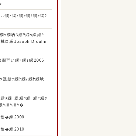
ｧ
槭ル繝･繧ｨ繝ｫ繝ｻ繝ｫ繧ｸ
繝ｳ繝吶Ν繧ｿ繝ｳ縲繧ｷ
Joseph Drouhin
繝弱い繝ｼ繝ｫ縲2006
ｳ縲繧ｯ繝ｼ繝ｫ繝ｻ繝峨
繧ｸ繝･縲繧ｭ繝･繝ｴ繧ｧ
�抵ｼ撰ｼ撰ｼ�
�縲2009
�縲2010