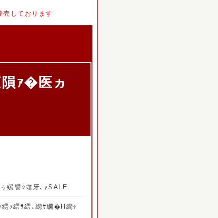
終売しております
隕ｧ�医ヵ
縲譬ｼ螳牙､ｧSALE
ｼ繧ｯ繧ｻ繧､繝ｻ繝�Η繝ｬ