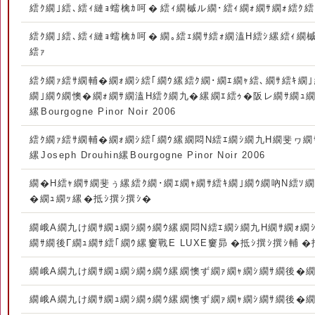
繧ｸ繝｣繧､繧ｨ縺ｮ蠕檎ｶ呵�繧ｨ繝槭ル繝･繧ｨ繝ｫ繝ｻ繝ｫ繧ｸ繧
繧ｸ繝｣繧､繧ｨ縺ｮ蠕檎ｶ呵�繝｡繧ｪ繝ｻ繧ｫ繝溘Η繧ｼ縲繧ｨ繝
繧ｧ
繧ｸ繝ｧ繧ｻ繝輔�繝ｫ繝ｼ繧｢繝ｳ縲繧ｸ繝･繝ｴ繝ｬ繧､繝ｻ繧ｷ繝｣
繝｣繝ｳ繝懊�繝ｫ繝ｻ繝溘Η繧ｸ繝九�縲繝ｴ繧ｩ�阪レ繝ｻ繝ｭ繝槭ロ縲
縲Bourgogne Pinor Noir 2006
繧ｸ繝ｧ繧ｻ繝輔�繝ｫ繝ｼ繧｢繝ｳ縲繝悶Ν繧ｴ繝ｼ繝九Η繝斐ヮ繝ｻ
縲Joseph Drouhin縲Bourgogne Pinor Noir 2006
繝�Η繧ｬ繝ｻ繝斐ぅ縲繧ｸ繝･繝ｴ繝ｬ繝ｻ繧ｷ繝｣繝ｳ繝吶Ν繧ｿ繝
�繝ｭ繝ｯ縲�抵ｼ撰ｼ撰ｼ�
繝峨Α繝九け繝ｻ繝ｭ繝ｼ繝ｩ繝ｳ縲繝悶Ν繧ｴ繝ｼ繝九Η繝ｻ繝ｫ繝ｼ
繝ｻ繝後Γ繝ｭ繝ｻ繧｢繝ｳ縲窶戰E LUXE窶昴�抵ｼ撰ｼ撰ｼ輔
繝峨Α繝九け繝ｻ繝ｭ繝ｼ繝ｩ繝ｳ縲繝懊ず繝ｧ繝ｬ繝ｼ繝ｻ繝後�繝懊
繝峨Α繝九け繝ｻ繝ｭ繝ｼ繝ｩ繝ｳ縲繝懊ず繝ｧ繝ｬ繝ｼ繝ｻ繝後�繝懊