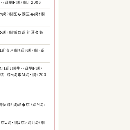
繝弱Ρ繝ｼ繝ｫ 2006
繧ｳ繝ｼ繝医�繝医�繝ｻ繝
�繝ｭ繝槭ロ縲荳邏夂舞
繝溘お繝ｻ繧ｯ繝ｪ繝･縲
1
九Η繝ｻ繝斐ヮ繝弱Ρ繝ｼ
ｻ繧｢繝ｳ繝峨Μ繝･繝ｼ200
繝ｫ繝ｻ繝峨�繧ｷ繧ｷ繧ｧ
繧ｭ繝･繝ｴ繧ｧ繝ｻ繧ｹ繝