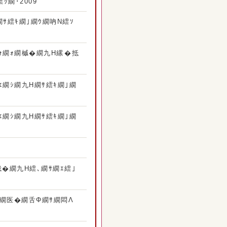
ｸ繝･2009
繝ｻ繧ｷ繝｣繝ｳ繝吶Ν繧ｿ
ｫ繝ｫ繝槭�繝九Η縲�抵
繝ｼ繝九Η繝ｻ繧ｷ繝｣繝
繝ｼ繝九Η繝ｻ繧ｷ繝｣繝
�繝九Η繧､繝ｻ繝ｴ繧｣
ｳ繝医�繝舌Φ繝ｻ繝悶Λ