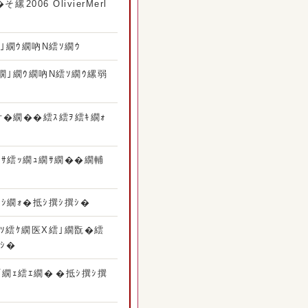
2006 OlivierMerl
｣繝ｳ繝吶Ν繧ｿ繝ｳ
繝｣繝ｳ繝吶Ν繧ｿ繝ｳ縲弱
舌�繝��繧ｽ繧ｦ繧ｷ繝ｫ
繝ｻ繧ｯ繝ｭ繝ｻ繝��繝輔
ｼ繝ｫ�抵ｼ撰ｼ撰ｼ�
繧ｿ繧ｹ繝医Χ繧｣繝翫�繧
ｼ�
繝ｪ繧ｴ繝��抵ｼ撰ｼ撰