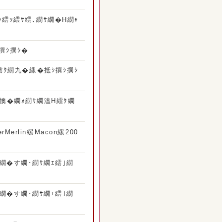
ｼ繧ｯ繧ｻ繧､繝ｻ繝�Η繝ｬ
撰ｼ撰ｼ�
繧ｸ繝九�縲�抵ｼ撰ｼ撰ｼ
ｳ繝懊�繝ｫ繝ｻ繝溘Η繧ｸ繝
erlin縲Macon縲200
ｭ繝�す繝･繝ｻ繝ｴ繧｣繝
ｭ繝�す繝･繝ｻ繝ｴ繧｣繝