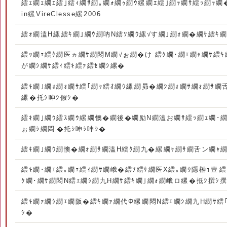
繧ｪ繝ｪ繝ｴ繧｣繧ｨ繝ｻ繝｡繝ｫ繝ｩ繝ｳ縲繝ｴ繧｣繝ｬ繝ｻ繧ｯ繝ｬ繝�そ縲
in縲VireClesse縲2006
繧ｫ繝溘Η縲繧ｷ繝｣繝ｳ繝吶Ν繧ｿ繝ｳ縲√す繝｣繝ｫ繝�繝ｻ繧ｷ繝
繧ｯ繝ｪ繧ｹ繝医ヵ繝ｻ繝悶Μ繝√ぉ繝�け 繧ｸ繝･繝ｴ繝ｬ繝ｻ繧ｷ
が繝ｼ繝ｻ繧ｨ繧ｷ繧ｧ繧ｾ繝ｼ縲�
繧ｷ繝｣繝ｫ繝ｫ繝ｻ繧｢繝ｬ繧ｵ繝ｳ縲繝昴�繝ｼ繝ｫ繝ｻ繝ｫ繝ｻ繝
縲�托ｼ呻ｼ假ｼ�
繧ｷ繝｣繝ｳ繧ｽ繝ｳ縲繝懊�繝後�繝励Ν繝溘お繝ｻ繧ｯ繝ｪ繝･
ぉ繝ｼ繝悶�托ｼ呻ｼ呻ｼ�
繧ｷ繝｣繝ｳ繝懊�繝ｫ繝ｻ繝溘Η繧ｸ繝九�縲繝ｬ繝ｻ繝舌ン繝ｬ繝
繧ｷ繝･繝ｴ繧｡繝ｪ繧ｨ繝ｻ繝峨�繧ｿ繧ｹ繝医Χ繧｡繝ｳ隱榊ｮ壹
ｸ繝･繝ｻ繝悶Ν繧ｴ繝ｼ繝九Η繝ｻ繧ｷ繝｣繝ｫ繝峨ロ縲�抵ｼ撰ｼ撰
繧ｷ繝ｧ繝ｼ繝ｴ繝阪�繧ｷ繝ｧ繝代Φ縲繝悶Ν繧ｴ繝ｼ繝九Η繝ｻ繧｢
ｼ�