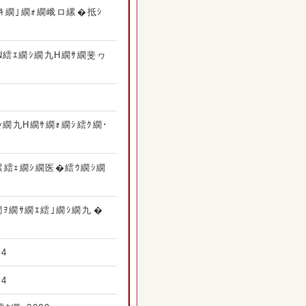
ｷ繝｣繝ｫ繝峨ロ縲�抵ｼ
Ν繧ｴ繝ｼ繝九Η繝ｻ繝斐ヮ
ｼ繝九Η繝ｻ繝ｫ繝ｼ繧ｸ繝･
縲繧ｪ繝ｼ繝医�繧ｳ繝ｼ繝
ｦ繝ｻ繝ｴ繧｣繝ｼ繝九�
4
4