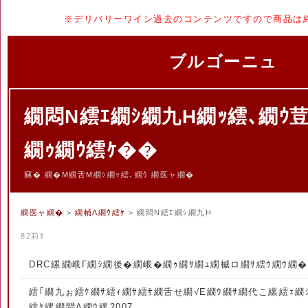
※デリバリーワイン過去のコンテンツですので商品は
ブルゴーニュ
繝悶Ν繧ｴ繝ｼ繝九Η繝ｯ繧､繝ｳ荳
繝ｩ繝ｳ繧ｹ��
竊� 繝�Μ繝舌Μ繝ｼ繝ｯ繧､繝ｳ 繝医ャ繝�
繝医ャ繝�
>
繝輔Λ繝ｳ繧ｹ
> 繝悶Ν繧ｴ繝ｼ繝九Η
82莉ｶ
DRC縲繝峨Γ繝ｼ繝後�繝峨�繝ｩ繝ｻ繝ｭ繝槭ロ繝ｻ繧ｳ繝ｳ繝�ぅ
繧｢繝九ぉ繧ｹ繝ｻ繧ｨ繝ｻ繧ｻ繝舌せ繝√Ε繝ｳ繝ｻ繝代こ縲繧ｪ繝
繧ｹ縲繝悶Λ繝ｳ縲2007