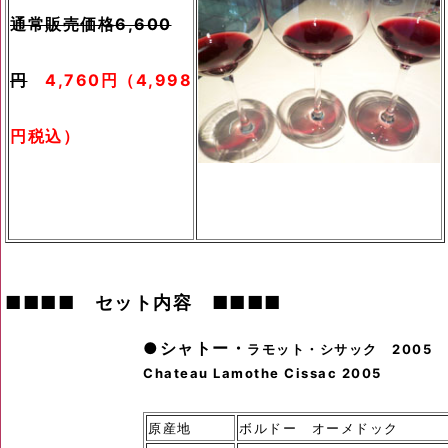
通常販売価格6,600
円
4,760円（4,998
円税込）
■■■■
セット内容
■■■■
●シャトー・
ラモット・シサック 2005
Chateau Lamothe Cissac 2005
ン73％
,メルロー20％、プティ・ヴェルドー
原産地
ボルドー オーメドック