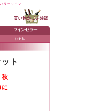
バリーワイン
お支払
セット
 秋
節に