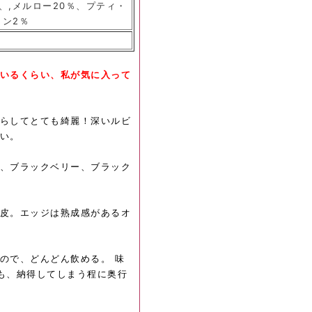
、,メルロー20％、プティ・
ラン2％
いるくらい、私が気に入って
らしてとても綺麗！深いルビ
い。
、ブラックベリー、ブラック
皮
。エッジは熟成感があるオ
ので、どんどん飲める。 味
も、納得してしまう程に奥行