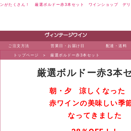
インがたくさん！
厳選ボルドー赤3本セット
ワイン
ショップ デリ
ご注文方法
営業日・お届け日
配達・送料
トップページ
>
厳選ボルドー赤3本セット
厳選ボルドー赤3本
朝・夕 涼しくなった
赤ワインの美味しい季
なってきました