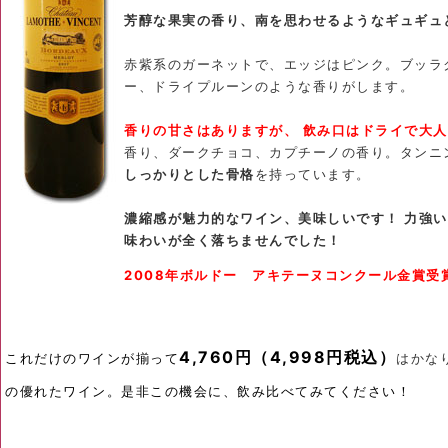
芳醇な果実の香り、南を思わせるようなギュギュ
赤紫系のガーネットで、エッジはピンク。ブッラ
ー、ドライプルーンのような香りがします。
香りの甘さはありますが、 飲み口はドライで大
香り、ダークチョコ、カプチーノの香り。タンニ
しっかりとした骨格
を持っています。
濃縮感が魅力的なワイン、美味しいです！ 力強い
味わいが全く落ちませんでした！
2008年ボルドー アキテーヌコンクール金賞受
4,760円（4,998円税込）
これだけのワインが揃って
はかな
の優れたワイン。是非この機会に、飲み比べてみてください！