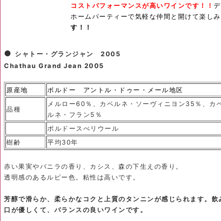
コストパフォーマンスが高いワインです！！
デ
ホームパーティーで気軽な仲間と開けて楽しみ
す！！
●
シャトー・グランジャン 2005
Chathau Grand Jean 2005
原産地
ボルドー アントル・ドゥー・メール地区
メルロー60％、カベルネ・ソーヴィニヨン35％、カ
品種
ルネ・フラン5％
ボルドースぺリウール
樹齢
平均30年
赤い果実やバニラの香り、カシス、森の下生えの香り。
透明感のあるルビー色。粘性は高いです。
芳醇で滑らか、柔らかなコクと上質のタンニンが感じられます。飲
口が優しくて、バランスの良いワインです。