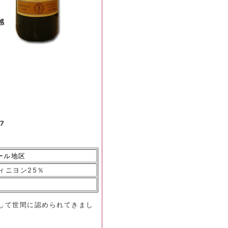
！
感
7
ール地区
ィニヨン25％
して世間に認められてきまし