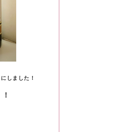
トにしました！
！
！