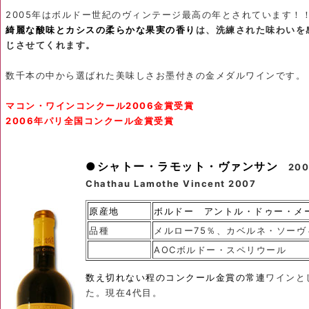
2005年はボルドー世紀のヴィンテージ最高の年とされています！
綺麗な酸味とカシスの柔らかな果実の香り
は、洗練された味わいを
じさせてくれます。
数千本の中から選ばれた美味しさお墨付きの金メダルワインです。
マコン・ワインコンクール2006金賞受賞
2006年パリ全国コンクール金賞受賞
●シャトー・ラモット・ヴァンサン
200
Chathau Lamothe Vincent 2007
原産地
ボルドー アントル・ドゥー・メ
品種
メルロー75％、カベルネ・ソーヴ
AOCボルドー・スペリウール
数え切れない程のコンクール金賞の常連
ワインと
た。現在4代目。