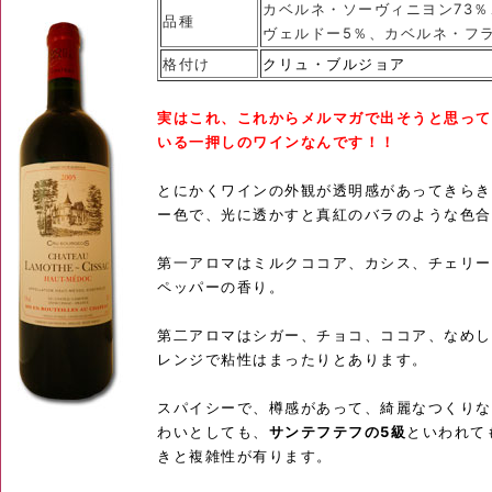
カベルネ・ソーヴィニヨン73％
品種
ヴェルドー5％、カベルネ・フ
格付け
クリュ・ブルジョア
実はこれ、これからメルマガで出そうと思って
いる一押しのワインなんです！！
とにかくワインの外観が透明感があってきらき
ー色で、光に透かすと真紅のバラのような色合
第一アロマはミルクココア、カシス、チェリー
ペッパーの香り。
第二アロマはシガー、チョコ、ココア、なめし
レンジで粘性はまったりとあります。
スパイシーで、樽感があって、綺麗なつくりな
わいとしても、
サンテフテフの5級
といわれて
きと複雑性が有ります。