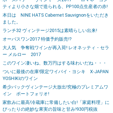
ティより小さな畑で造られる、PP100点生産者の赤!
本日は NINE HATS Cabernet Sauvignonをいただき
ました。
ランチ32 ヴィンテージ2015は素晴らしい出来!
オーパスワン2017 特価予約販売!?
大人気 争奪戦ワインが再入荷! レオネッティ・セラ
ー メルロー 2017
このワイン凄いね、数万円はする味わいだね・・・
ついに最後の在庫!限定ワイバイ・ヨシキ X-JAPAN
YOSHIKIのワイン
希少バックヴィンテージ大放出!究極のプレミアムワ
イン ポートフォリオ!
家飲みに最高!冷蔵庫に常備したい白!「家庭料理」に
ぴったりの絶妙な果実の旨味と甘み!930円税抜