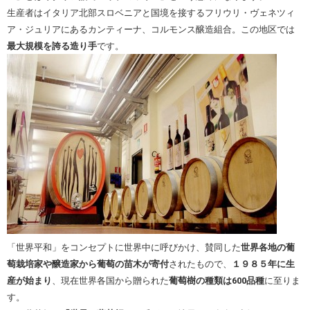
生産者はイタリア北部スロベニアと国境を接するフリウリ・ヴェネツィ
ア・ジュリアにあるカンティーナ、コルモンス醸造組合。この地区では
最大規模を誇る造り手
です。
「世界平和」をコンセプトに世界中に呼びかけ、賛同した
世界各地の葡
萄栽培家や醸造家から葡萄の苗木が寄付
されたもので、
１９８５年に生
産が始まり
、現在世界各国から贈られた
葡萄樹の種類は600品種
に至りま
す。