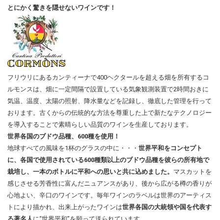
とにかく驚きを隠せないワインです！
フリウリにあるカンティーナで400ヘクタールを超える畑を所有するコ
ルモンスは、畑に一定間隔で設置している気象観測装置で2時間おきに
気温、温度、太陽の照射、降水量などを記録し、徹底した管理を行って
おります。古くからの伝統的な方法を尊重した上で新たなテクノロジー
を導入することで素晴らしい品質のワインを生産しております。
世界各国のブドウ品種、600種を使用！
地球すべての風味を1杯のグラスの中に・・・
世界平和をコンセプト
に、各国で使用されている600種類以上のブドウ品種を彼らの所有地で
栽培し、一本のボトルに平和への思いと共に込めました。
マスカットを
感じさせる芳香性に富んだニュアンスがあり、後から広がる樽の香りが
心地よい、辛口のワインです。毎年ワインのラベルは世界のアーティス
トにより描かれ、出来上がったワインは
世界各国の大統領や国を代表す
る著名人
に“世界平和”を願って送られています。