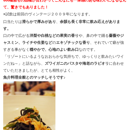
600種類もの品種が合わさってこんなにも一体感のある味わいになるなん
て、驚きでもありました！
※試飲は前回のヴィンテージ２００９年になります。
口当たりは
滑らかで厚みがあり
、
余韻も長く非常に飲み応えがありま
す。
口の中で広がる
洋梨や白桃などの果実の香り
や、鼻の中で踊る
薔薇やジ
ャスミン、ライチや生姜など
の
エキゾチックな香り
、それでいて癖が強
すぎる事がなく
穏やかで、心地のよい飲み口
なのです。
「リゾートにいるようなおおらかな気持ちで、ゆっくりと飲みたいワイ
ンだね～」と話ながら、
ズワイガニのパスタや海老のラビオリ
に合わせ
ていただきましたが、とても相性がよく、
魚介料理全般とのマッチしそうです♪