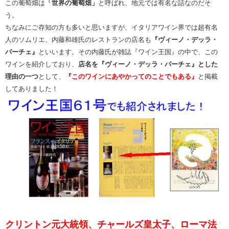
この葡萄畑は
「世界の葡萄畑」
と呼ばれ、地元では有名な話なのだそ
う。
ちなみにご存知の方も多いと思いますが、イタリアワイン界では超有名
人のソムリエ、内藤和雄氏のレストランの店名も
『ヴィーノ・デッラ・
パーチェ』
といいます。その内藤氏が雑誌『ワイン王国』の中で、この
ワインを紹介しており、
店名を『ヴィーノ・デッラ・パーチェ』とした
理由の一つ
として、
『このワインにあやかってのことでもある』
と掲載
してありました！
クリントン元大統領、チャールズ皇太子、ローマ法