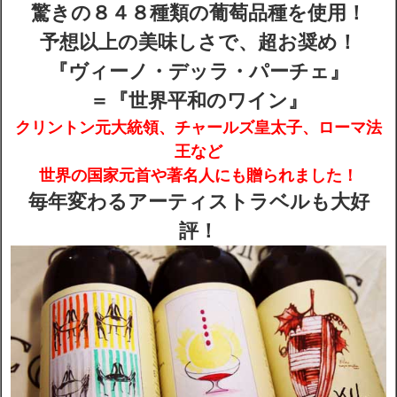
驚きの８４８種類
の葡萄品種を使用！
予想以上の美味しさで、超お奨め！
配送・送料
『ヴィーノ・デッラ・パーチェ』
お支払
＝『世界平和のワイン』
クリントン元大統領、チャールズ皇太子、ローマ法
メルマガ登録
王など
世界の国家元首や著名人にも贈られました！
ワイン検索
毎年変わるアーティストラベルも大好
評！
生まれ年のワイン【プラチナワイン】
【ワインセラーショップ】
お電話 （03-5913-8046）