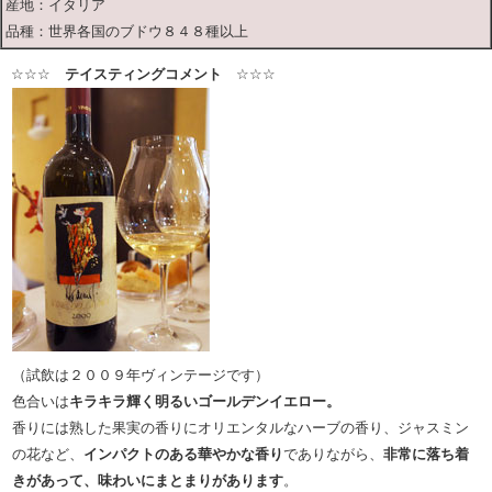
産地：イタリア
品種：世界各国のブドウ８４８種以上
☆☆☆
テイスティングコメント
☆☆☆
（試飲は２００９年ヴィンテージです）
色合いは
キラキラ輝く明るいゴールデンイエロー。
香りには熟した果実の香りにオリエンタルなハーブの香り、ジャスミン
の花など、
インパクトのある華やかな香り
でありながら、
非常に落ち着
きがあって、味わいにまとまりがあります
。