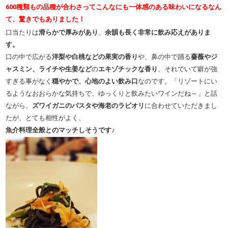
600種類もの品種が合わさってこんなにも一体感のある味わいになるなん
て、驚きでもありました！
口当たりは
滑らかで厚みがあり
、
余韻も長く非常に飲み応えがありま
す。
口の中で広がる
洋梨や白桃などの果実の香り
や、鼻の中で踊る
薔薇やジ
ャスミン、ライチや生姜など
の
エキゾチックな香り
、それでいて癖が強
すぎる事がなく
穏やかで、心地のよい飲み口
なのです。「リゾートにい
るようなおおらかな気持ちで、ゆっくりと飲みたいワインだね～」と話
ながら、
ズワイガニのパスタや海老のラビオリ
に合わせていただきまし
たが、とても相性がよく、
魚介料理全般とのマッチしそうです♪