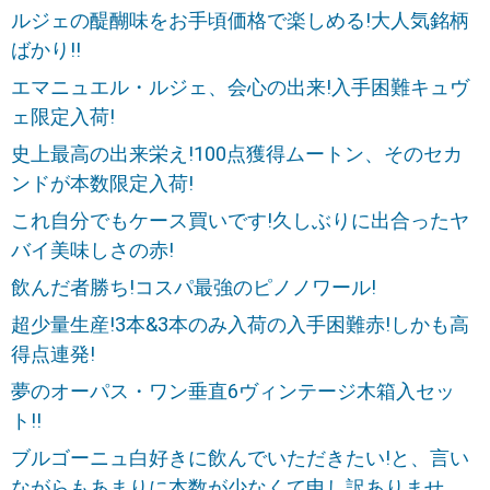
ルジェの醍醐味をお手頃価格で楽しめる!大人気銘柄
ばかり!!
エマニュエル・ルジェ、会心の出来!入手困難キュヴ
ェ限定入荷!
史上最高の出来栄え!100点獲得ムートン、そのセカ
ンドが本数限定入荷!
これ自分でもケース買いです!久しぶりに出合ったヤ
バイ美味しさの赤!
飲んだ者勝ち!コスパ最強のピノノワール!
超少量生産!3本&3本のみ入荷の入手困難赤!しかも高
得点連発!
夢のオーパス・ワン垂直6ヴィンテージ木箱入セッ
ト!!
ブルゴーニュ白好きに飲んでいただきたい!と、言い
ながらもあまりに本数が少なくて申し訳ありませ