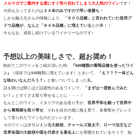
メルマガでご案内する度にすぐ売り切れてしまう大人気のワイン
です！
今回も入ってきたのは
２４本のみですので早い者勝ち
！
しかも輸入元さんの情報により、
「６００品種」と言われていた使用ブ
ドウ品種が、なんと「８４８品種」に増えている
との事！！
今もなお、成長し続けているワイナリーなのです♪
予想以上の美味しさで、超お奨め！
初めて
このワインをご紹介頂いた時、
『600種類の葡萄品種を使ったワイ
ン』
（現在では848種類に増えています）ときいて、
「え？？？一体どん
な味わいなんだろう？」
と食いついてしまった私。
話を聞けば聞くほど話題性のあるワインで、
「まずは一度飲んでみた
い！」
とすぐさま取り寄せることに・・・！
なんとこのワイン、イタリアのある造り手が、
世界平和を願って世界中
から葡萄樹を取り寄せ
、それを自分の畑に植え育て、各葡萄をブレンド
して造られたワインなのだといいます。
そのワインは
クリントン元大統領、チャールズ皇太子、ローマ法王など
世界各国の大統領や国を代表する著名人
にも寄贈されているそうで、知