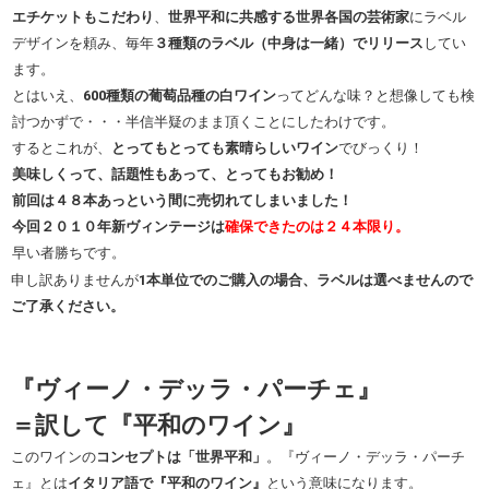
エチケットもこだわり
、
世界平和に共感する世界各国の芸術家
にラベル
デザインを頼み、毎年
３種類のラベル（中身は一緒）でリリース
してい
ます。
とはいえ、
600種類の葡萄品種の白ワイン
ってどんな味？と想像しても検
討つかずで・・・半信半疑のまま頂くことにしたわけです。
するとこれが、
とってもとっても素晴らしいワイン
でびっくり！
美味しくって、話題性もあって、とってもお勧め！
前回は４８本あっという間に売切れてしまいました！
今回２０１０年新ヴィンテージは
確保できたのは２４本限り。
早い者勝ちです。
申し訳ありませんが
1本単位でのご購入の場合、ラベルは選べませんので
ご了承ください。
『ヴィーノ・デッラ・パーチェ』
＝訳して『平和のワイン』
このワインの
コンセプトは「世界平和」
。『ヴィーノ・デッラ・パーチ
ェ』とは
イタリア語で『平和のワイン』
という意味になります。