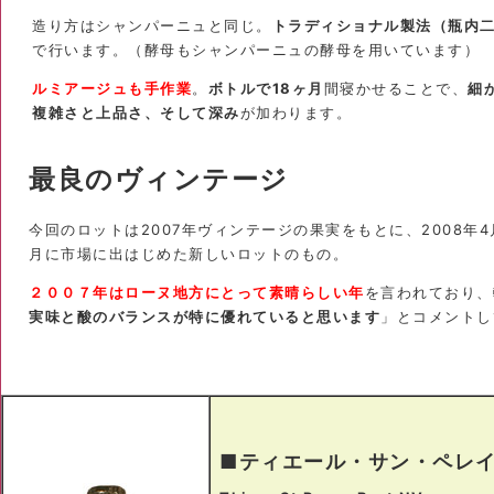
造り方はシャンパーニュと同じ。
トラディショナル製法（瓶内
で行います。（酵母もシャンパーニュの酵母を用いています）
ルミアージュも手作業
。
ボトルで18ヶ月
間寝かせることで、
細
複雑さと上品さ、そして深み
が加わります。
最良のヴィンテージ
今回のロットは2007年ヴィンテージの果実をもとに、2008年4
月に市場に出はじめた新しいロットのもの。
２００７年はローヌ地方にとって素晴らしい年
を言われており、
実味と酸のバランスが特に優れていると思います
」とコメントし
■ティエール・サン・ペレ