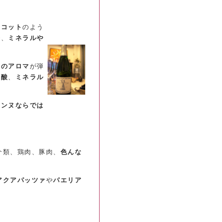
リコット
のよう
香
、
ミネラルや
実のアロマ
が弾
の酸
、
ミネラル
サンヌならでは
介類、鶏肉、豚肉、
色んな
アクアパッツァ
や
パエリア