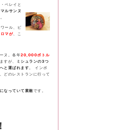
ン・ペレイと
、マルサンヌ
た。
ノワール、ピ
アロマが
、こ
ーヌ。各年
20,000ボトル
ますが、
ミシュランの3つ
へと運ばれます
。 インポ
、どのレストランに行って
になっていて素敵
です。
！