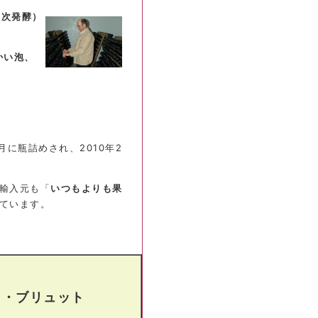
二次発酵）
かい泡、
月に瓶詰めされ、2010年2
輸入元も「
いつもよりも果
ています。
イ・ブリュット