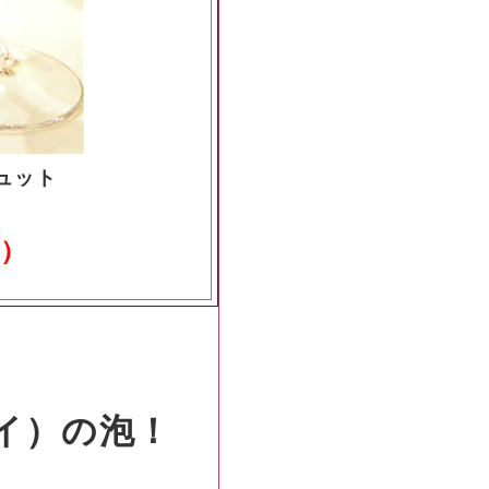
ュット
）
イ）の泡！