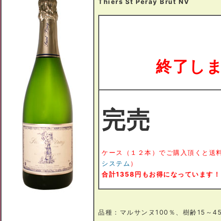
Thiers St Peray Brut NV
終了し
完売
ケース（１２本）でご購入頂くと送
システム
）
合計1358円もお得になっています！
品種：マルサンヌ100％、樹齢15～4