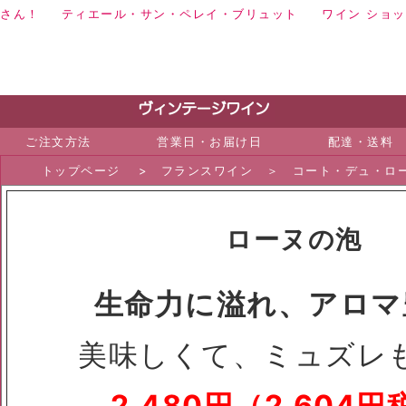
くさん！
ティエール・サン・ペレイ・ブリュット
ワイン ショッ
ご注文方法
営業日・お届け日
配達・送料
トップページ
>
フランスワイン
＞
コート・デュ・ロ
ローヌの泡
生命力に溢れ、アロマ
美味しくて、ミュズレ
2,480円（2,604