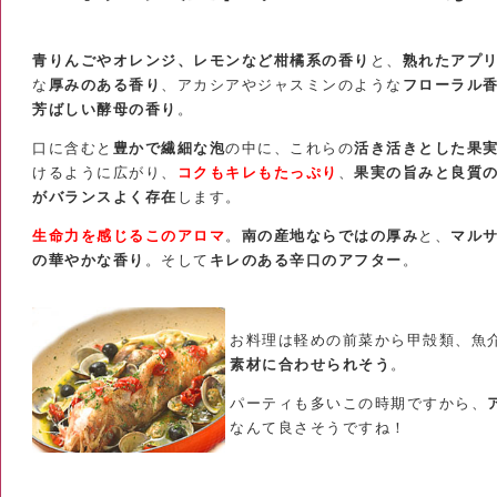
青りんごやオレンジ、レモンなど柑橘系の香り
と、
熟れたアプ
な
厚みのある香り
、アカシアやジャスミンのような
フローラル
芳ばしい酵母の香り
。
口に含むと
豊かで繊細な泡
の中に、これらの
活き活きとした果
けるように広がり、
コクもキレもたっぷり
、
果実の旨みと良質
がバランスよく存在
します。
生命力を感じるこのアロマ
。
南の産地ならではの厚み
と、
マル
の華やかな香り
。そして
キレのある辛口のアフター
。
お料理は軽めの前菜から甲殻類、魚
素材に合わせられそう
。
パーティも多いこの時期ですから、
なんて良さそうですね！