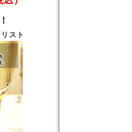
！
ンリスト