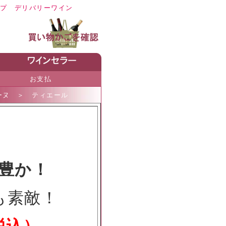
プ
デリバリーワイン
お支払
ーヌ
＞
ティエール
豊か！
も素敵！
円税込）