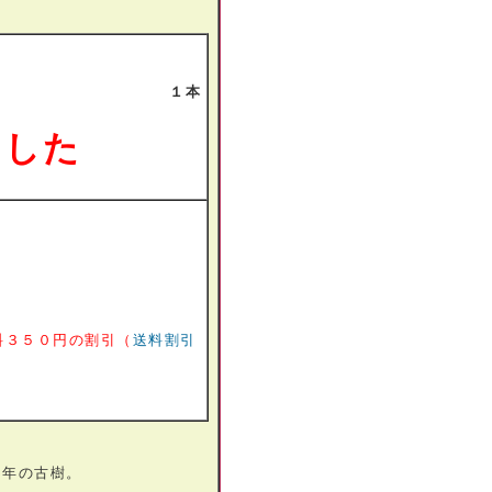
１本
ました
料３５０円の割引（
送料割引
5年の古樹。