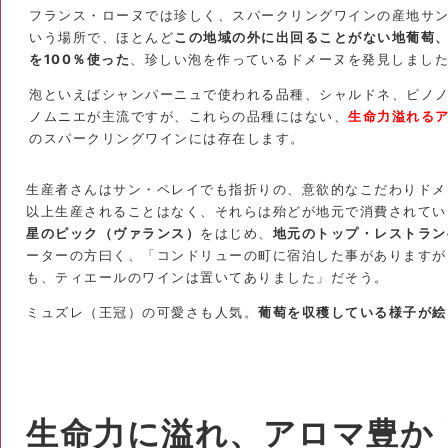
フランス・ローヌでは珍しく、スパークリングワインの産地サ
いう場所で、ほとんど
この地域の外に出回ることがない地葡萄
を100％使った
、珍しい泡を作っているドメーヌを発見しまし
泡といえばシャンパーニュで使われる品種、シャルドネ、ピノ
ノムニエが主流ですが、これらの品種にはない、
生命力溢れる
のスパークリングワインには存在します。
生産者さんはサン・ペレイでも指折りの、意欲的なこだわりドメ
以上生産されることはなく、それらは殆どが地元で消費されてい
星のピック（ヴァランス）
をはじめ、
地元のトップ・レストラン
ーターの方曰く、「コンドリューの町に宿泊した事がありますが
も、ティエールのワインは置いてありました」だそう。
ミュズレ（王冠）の可愛さも人気。
葡萄を収穫している様子が絵
生命力に溢れ、アロマ豊か