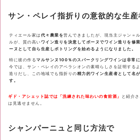
サン・ペレイ指折りの意欲的な生産
ティエール家は
代々農業を
営んできましたが、現当主ジャン＝
ルが、質の高い
ワイン造りを決意してボーヌでワイン造りを修
ーヌとして自ら生産しボトリングを始めるようになりました。
特に彼の作る
マルサンヌ100％のスパークリングワインは非常
今では、サン・ペレイのアペラシオンの素晴らしさを証明する
造りだし、この地域でも指折りの
精力的ワイン生産者として名
す。
ギド・アシェット誌では「洗練された味わいの食前酒」
と紹介さ
は見逃せません。
シャンパーニュと同じ方法で