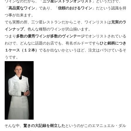
ワインなのだから、「
三ツ星レストランオンリスト
」というだけで、
「
高品質なワイン
」であり、「
信頼のおけるワイン
」だという認識を持
つ事が出来ます。
でも実際の所、三ツ星レストランだからこそ、ワインリストは
充実のラ
インナップ
。色んな種類のワインが沢山揃います。
つまり
多数の優秀ワインが多数のヴィンテージ
でオンリストされている
わけで、どんなに話題のお店でも、有名ボルドーですら
ひと銘柄につき
１ケース（１２本）
でるか出ないかというほど、注文はバラけているそ
うです。
そんな中、
驚きの大記録を樹立した
というのがこのエマニュエル・ダル