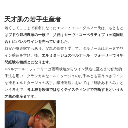
天才肌の若手生産者
若くしてここまで有名になったエマニュエル・ダルノー氏は、もともと
は
ブドウ栽培農家の一族
で、父親は
カーヴ・コーペラティブ（＝協同組
合）にバレルワインを売っていました
。
叔父が醸造家でもあり、父親の影響も受けて、ダルノー氏はボーヌでワ
イン醸造を学び、後、
エルミタージュのベルナール・フォーリーで４年
間経験を積婿とになります
。
※ベルナール・フォーリーは葡萄栽培からワイン醸造に至るまで伝統的
手法を用い、クラシカルなエルミタージュのお手本とも言うべきワイン
を造るエルミタージュの名手。醸造過程においては「経験あるのみ」と
いう考えで、
各工程を数値ではなくテイスティングで判断するという天
才肌の生産者
です。