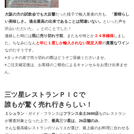
大阪の方の試飲会でも大反響
だった様子で輸入業者の方も、『
素晴らし
い美味しさ。 過去最高の出来であることは間違いない。
といった声を
沢山いただいた。 』とのことでした！
連絡した時には
既に売り切れ寸前
。またもや何とか
２４本確保
しまし
た。ちなみになん
と年に１度しか輸入されない限定入荷
の
貴重なワイン
なのだそうです。
※タッチの差で売り切れの際はどうぞご容赦くださいませ。
※ご注文確定後は、お客様のご都合によるキャンセルをお受け出来ませ
ん。
三ツ星レストランＰＩＣで
誰もが驚く売れ行きらしい！
ミシュラン
・ガイド・フランスは
フランス全土3600店
ものレストラン
が審査対象となった上で、
最高三ツ星は、26店舗のみ
。
そんな最高級レストランのソムリエが選び、最上級のお料理に合わせる