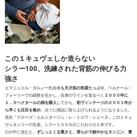
この１キュヴェしか造らない
シラー100、洗練された背筋の伸びる力
強さ
エマニュエル・ダルノー氏自身
も天才肌の気質たっぷり
。ベルナール・
フォーリーでの経験を生かし、自身のワインを造るべく
２０００年に
１．５ヘクタールの畑を購入
してから、
初ヴィンテージの２００１年か
ら早くも注目を集め
、次々に雑誌に取り上げられるようになりました。
現在「クローズ・エルミタージュ・レ・トロワ・シェーヌ」この１キュ
ヴェオンリーの生産。シラー１００％のこだわりの１本です。
口の中に含むと、
ずしっとくる重さと、滑らかで細やかなタンニン
、
豊