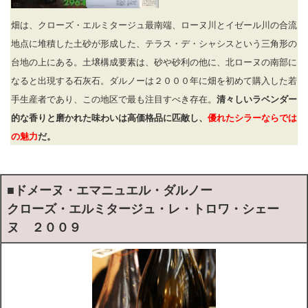
畑は、クローズ・エルミタージュ最南端、ローヌ川とイゼール川の合流
地点に堆積した土砂が形成した、テラス・デ・シャシスという三角形の
台地の上にある。土壌構成要素は、砂や砂利の他に、北ローヌの南部に
なると出現する石灰石。ダルノーは２０００年に畑を初めて購入した若
手生産者であり、この地区で最も注目すべき存在。
清々しいラベンダー
的な香りと磨かれた味わいは高価格品に匹敵し、
優れたシラーならでは
の魅力
だ。
■
ドメーヌ・エマニュエル・ダルノー
クローズ・エルミタージュ・レ・トロワ・シェー
ヌ ２００９