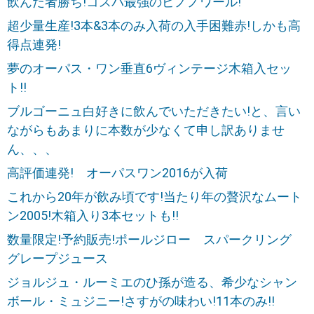
飲んだ者勝ち!コスパ最強のピノノワール!
超少量生産!3本&3本のみ入荷の入手困難赤!しかも高
得点連発!
夢のオーパス・ワン垂直6ヴィンテージ木箱入セッ
ト!!
ブルゴーニュ白好きに飲んでいただきたい!と、言い
ながらもあまりに本数が少なくて申し訳ありませ
ん、、、
高評価連発! オーパスワン2016が入荷
これから20年が飲み頃です!当たり年の贅沢なムート
ン2005!木箱入り3本セットも!!
数量限定!予約販売!ポールジロー スパークリング
グレープジュース
ジョルジュ・ルーミエのひ孫が造る、希少なシャン
ボール・ミュジニー!さすがの味わい!11本のみ!!