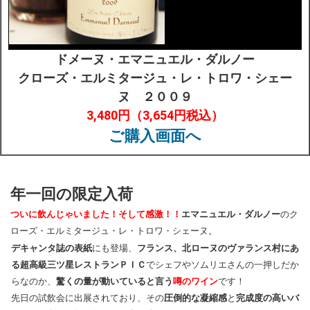
ドメーヌ・エマニュエル・ダルノー
クローズ・エルミタージュ・レ・トロワ・シェー
ヌ ２００９
3,480円（3,654円税込）
ご購入画面へ
年一回の限定入荷
ついに飲んじゃいました！そして感激！！
エマニュエル・ダルノー
のク
ローズ・エルミタージュ・レ・トロワ・シェーヌ。
デキャンタ誌の表紙
にも登場、
フランス、北ローヌのヴァランス村にあ
る超高級三ツ星レストランＰＩＣ
でシェフやソムリエさんの一押しだか
らなのか、
驚くの量が動いていると言う
噂のワイン
です！
先日の試飲会に出展されており、その
圧倒的な凝縮感
と
完成度の高いバ