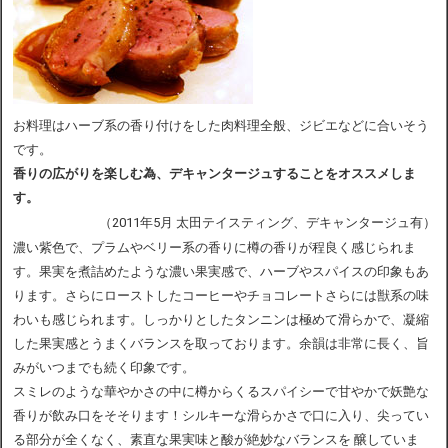
お料理はハーブ系の香り付けをした肉料理全般、ジビエなどに合いそう
です。
香りの広がりを楽しむ為、デキャンタージュすることをオススメしま
す。
（2011年5月 太田テイスティング、デキャンタージュ有）
濃い紫色で、プラムやベリー系の香りに樽の香りが程良く感じられま
す。果実を煮詰めたような濃い果実感で、ハーブやスパイスの印象もあ
ります。さらにローストしたコーヒーやチョコレートさらには獣系の味
わいも感じられます。しっかりとしたタンニンは極めて滑らかで、凝縮
した果実感とうまくバランスを取っております。余韻は非常に長く、旨
みがいつまでも続く印象です。
スミレのような華やかさの中に樽からくるスパイシーで甘やかで妖艶な
香りが飲み口をそそります！シルキーな滑らかさで口に入り、尖ってい
る部分が全くなく、素直な果実味と酸が絶妙なバランスを 醸していま