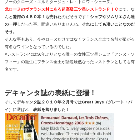
ノーのクローズ・エルミタージュ・レ・トロワ・シェーヌ。
北ローヌのヴァランス村にある超高級三ツ星レストランＰＩＣ
にて、な
んと
驚愕の４８０本！も売れた
のだそうです！
シェフやソムリエさん達
の一押し
だった事、間違いありませんね。
それにしても凄いことなのだ
そう。
そんな事もあり、今やローヌだけではなくフランス全土で名前が挙がる
有名なワインとなっているのでした。
※レストランPicは56年ぶりとなる唯一の女性三ツ星シェフ「アンヌ・ソ
フィー」の誕生にフランス全土が話題騒然なったレストランとしても有
名です。
デキャンタ誌の表紙に登場！
そして
デキャンタ誌２０１０年２月号
では
Great Buys（グレート・バ
イ）
に選ばれ、
表紙を飾りました！