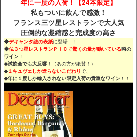
年に一度の入荷！
【
24本限定
】
私もついに飲んで感激！
配送・送料
フランス三ツ星レストランで大人気
圧倒的な凝縮感と完成度の高さ
お支払
◆
デキャンタ誌の表紙
に登場！！
メルマガ登録
◆
仏３つ星レストランＰＩＣ
で
驚くの量が動いている
噂の
ワイン
！
◆試飲会でも大反響！
（あの方が絶賛！）
ワイン検索
◆
１キュヴェしか造らないこだわり
で、
◆年に１度しか輸入されない限定入荷の貴重なワイン
！！
生まれ年のワイン【プラチナワイン】
【ワインセラーショップ】
お電話 （03-5913-8046）