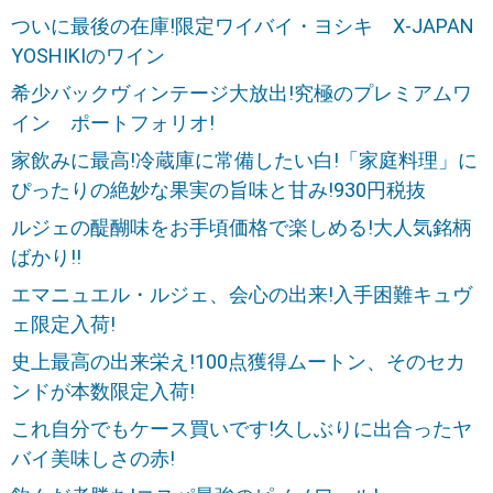
ついに最後の在庫!限定ワイバイ・ヨシキ X-JAPAN
YOSHIKIのワイン
希少バックヴィンテージ大放出!究極のプレミアムワ
イン ポートフォリオ!
家飲みに最高!冷蔵庫に常備したい白!「家庭料理」に
ぴったりの絶妙な果実の旨味と甘み!930円税抜
ルジェの醍醐味をお手頃価格で楽しめる!大人気銘柄
ばかり!!
エマニュエル・ルジェ、会心の出来!入手困難キュヴ
ェ限定入荷!
史上最高の出来栄え!100点獲得ムートン、そのセカ
ンドが本数限定入荷!
これ自分でもケース買いです!久しぶりに出合ったヤ
バイ美味しさの赤!