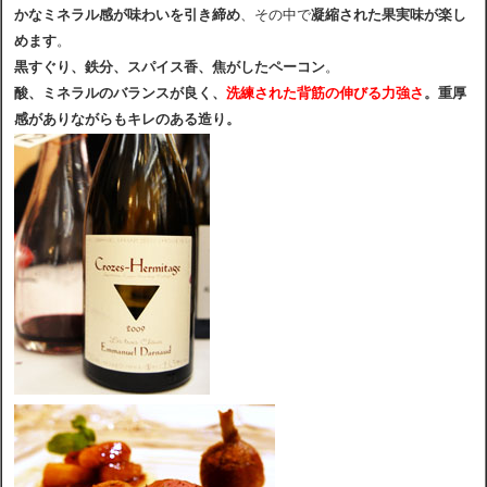
かなミネラル感が味わいを引き締め
、その中で
凝縮された果実味が楽し
めます
。
黒すぐり、鉄分、スパイス香、焦がしたペーコン
。
酸、ミネラルのバランスが良く、
洗練された背筋の伸びる力強さ
。重厚
感がありながらもキレのある造り。