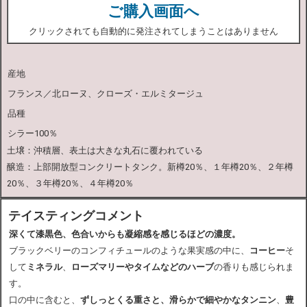
ご購入画面へ
クリックされても自動的に発注されてしまうことはありません
産地
フランス／北ローヌ、クローズ・エルミタージュ
品種
シラー100％
土壌：沖積層、表土は大きな丸石に覆われている
醸造：上部開放型コンクリートタンク。新樽20％、１年樽20％、２年樽
20％、３年樽20％、４年樽20％
テイスティングコメント
深くて漆黒色、色合いからも凝縮感を感じるほどの濃度。
ブラックベリーのコンフィチュールのような果実感の中に、
コーヒー
そ
して
ミネラル
、
ローズマリーやタイムなどのハーブ
の香りも感じられま
す。
口の中に含むと、
ずしっとくる重さと、滑らかで細やかなタンニン
、
豊