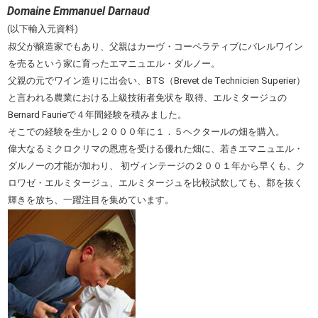
Domaine Emmanuel Darnaud
(以下輸入元資料)
叔父が醸造家でもあり、父親はカーヴ・コーペラティブにバレルワイン
を売るという家に育ったエマニュエル・ダルノー。
父親の元でワイン造りに出会い、BTS（Brevet de Technicien Superier）
と言われる農業における上級技術者免状を 取得、エルミタージュの
Bernard Faurieで４年間経験を積みました。
そこでの経験を生かし２０００年に１．５ヘクタールの畑を購入。
偉大なるミクロクリマの恩恵を受ける優れた畑に、若きエマニュエル・
ダルノーの才能が加わり、 初ヴィンテージの２００１年から早くも、ク
ロワゼ・エルミタージュ、エルミタージュを比較試飲しても、郡を抜く
輝きを放ち、一躍注目を集めています。