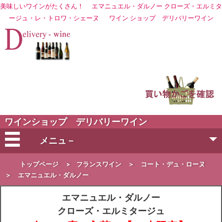
美味しいワインがたくさん！
エマニュエル・ダルノー クローズ・エルミタ
ージュ・レ・トロワ・シェーヌ
ワイン ショップ
デリバリーワイン
ワインショップ デリバリーワイン
メニュ－
会社概要
トップページ
>
フランスワイン
＞
コート・デュ・ローヌ
＞
エマニュエル・ダルノー
ご注文方法
エマニュエル・ダルノー
クローズ・エルミタージュ
営業日・お届け日