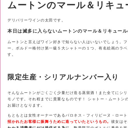
ムートンのマール＆リキュ
デリバリーワインの太田です。
本日は滅多に入らないムートンのマール＆リキュール
ムートンと言えばワイン好きで知らない人はいないでしょう。フ
ー、ボルドー格付け第一級５大シャトーの１つ、有名絵画のラベ
す。
限定生産・シリアルナンバー入り
そんなムートンがごくごく少量だけ造る蒸留酒！また全てにシリ
モノです。それ程までに貴重なものです！ シャトー・ムートン
お届けとなります。
もともとは
女性オーナーであるバロネス・フィリピーヌ・ロート
招かれたお客様に振舞うために造っていたというもの。
彼女はそ
わかる消費者にだけ提供する為に、
数量限定のボトルに番号を振