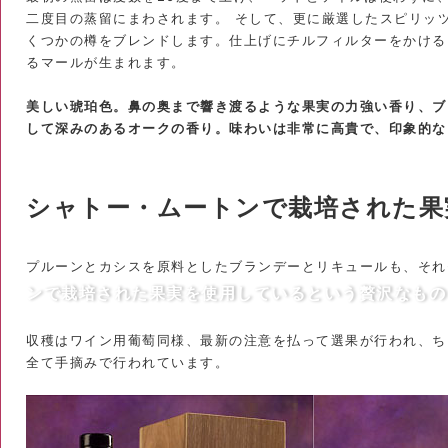
二度目の蒸留にまわされます。 そして、更に厳選したスピリッ
くつかの樽をブレンドします。仕上げにチルフィルターをかける
るマールが生まれます。
美しい琥珀色。鼻の奥まで響き渡るような果実の力強い香り、ブ
して深みのあるオークの香り。味わいは非常に高貴で、印象的な
シャトー・ムートンで栽培された果
プルーンとカシスを原料としたブランデーとリキュールも、それ
ンで栽培された果実を使用しているという贅沢なもの
収穫はワイン用葡萄同様、最新の注意を払って選果が行われ、ち
全て手摘みで行われています。