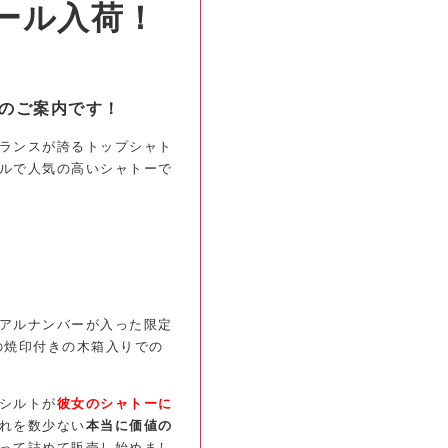
ール入荷！
のご案内です！
ランスが誇るトップシャト
ルで人気の高いシャトーで
アルナンバーが入った限定
の焼印付きの木箱入りでの
シルトが
彼女のシャトーに
れを
数少ない
本当に価値の
って詰めて
販売し始めまし