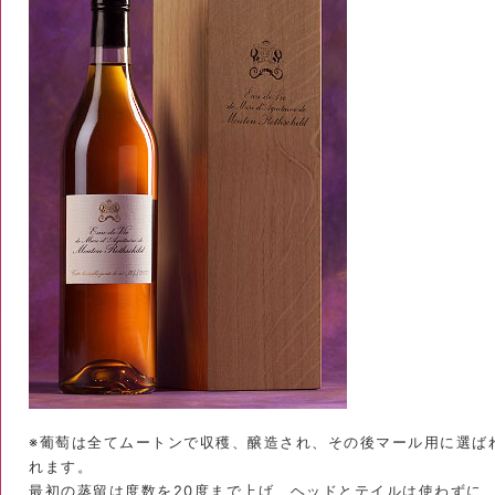
※葡萄は全てムートンで収穫、醸造され、その後マール用に選ば
れます。
最初の蒸留は度数を20度まで上げ、ヘッドとテイルは使わずに