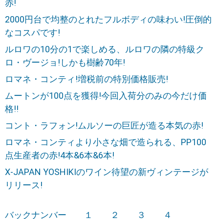
赤!
2000円台で均整のとれたフルボディの味わい!圧倒的
なコスパです!
ルロワの10分の1で楽しめる、ルロワの隣の特級ク
ロ・ヴージョ!しかも樹齢70年!
ロマネ・コンティ!増税前の特別価格販売!
ムートンが100点を獲得!今回入荷分のみの今だけ価
格!!
コント・ラフォン!ムルソーの巨匠が造る本気の赤!
ロマネ・コンティより小さな畑で造られる、PP100
点生産者の赤!4本&6本&6本!
X-JAPAN YOSHIKIのワイン待望の新ヴィンテージが
リリース!
バックナンバー
１
２
３
４