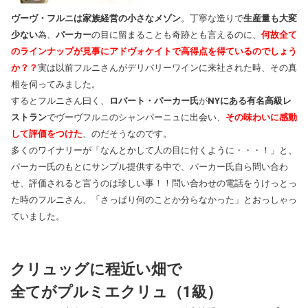
ヴーヴ・フルニは家族経営の小さなメゾン
。丁寧な造りで
生産量も大変
少ない
為、
パーカー
の目に留まることも奇跡とも言えるのに、
何故全て
のラインナップが見事にアドヴォケイトで高得点を得ているのでしょう
か？？
実は以前フルニさんがデリバリーワインに来社された時、その真
相を伺ってみました。
するとフルニさん曰く、
ロバート・パーカー氏
が
NYにある有名高級レ
ストラン
でヴーヴフルニのシャンパーニュに出会い、
その味わいに感動
して評価をつけた
、のだそうなのです。
多くのワイナリーが「なんとかして人の目に付くように・・・！」と、
パーカー氏のもとにサンプル提供する中で、パーカー氏自ら問い合わ
せ、評価されると言うのは珍しい事！！問い合わせの電話をうけっとっ
た時のフルニさん、「さっぱり何のことか分らなかった」とおっしゃっ
ていました。
クリュッグに程近い畑で
全てがプルミエクリュ（1級）