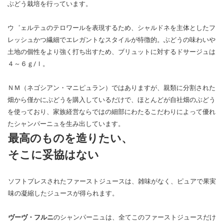
ぶどう栽培を行っています。
ウ゛ェルテュのテロワールを表現するため、シャルドネを主体としたフ
レッシュかつ繊細でエレガントなスタイルが特徴的。ぶどうの味わいや
土地の個性をより強く打ち出すため、ブリュットに対するドサージュは
４～６ｇ/ｌ。
ＮＭ（ネゴシアン・マニピュラン）ではありますが、親類に分割された
畑から僅かにぶどうを購入しているだけで、ほとんどが自社畑のぶどう
を使っており、家族経営ならではの細部にわたるこだわりによって優れ
たシャンパーニュを生み出しています。
最高のものを造りたい、
そこに妥協はない
ソフトプレスされたファーストジュースは、雑味がなく、ピュアで果実
味の凝縮したジュースが得られます。
ヴーヴ・フルニ
のシャンパーニュは、全てこのファーストジュースだけ