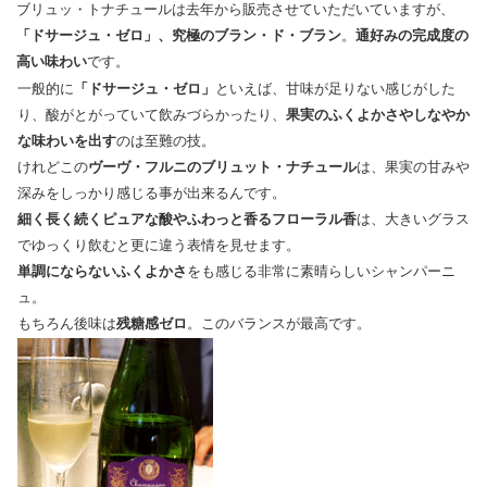
ブリュッ・トナチュールは去年から販売させていただいていますが、
「ドサージュ・ゼロ」、究極のブラン・ド・ブラン
。
通好みの完成度の
高い味わい
です。
一般的に
「ドサージュ・ゼロ」
といえば、甘味が足りない感じがした
り、酸がとがっていて飲みづらかったり、
果実のふくよかさやしなやか
な味わいを出す
のは至難の技。
けれどこの
ヴーヴ・フルニのブリュット・ナチュール
は、果実の甘みや
深みをしっかり感じる事が出来るんです。
細く長く続くピュアな酸やふわっと香るフローラル香
は、大きいグラス
でゆっくり飲むと更に違う表情を見せます。
単調にならないふくよかさ
をも感じる非常に素晴らしいシャンパーニ
ュ。
もちろん後味は
残糖感ゼロ
。このバランスが最高です。