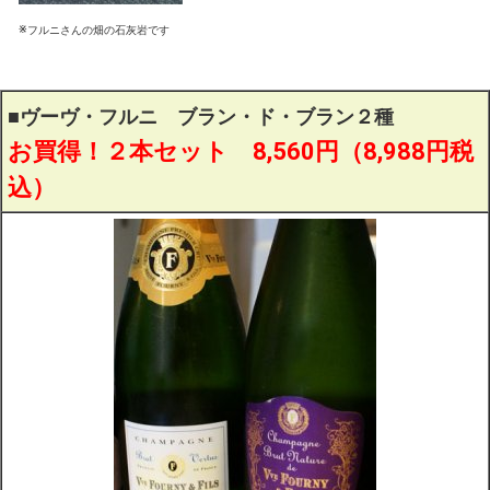
※
フルニさんの畑の石灰岩です
■
ヴーヴ・フルニ ブラン・ド・ブラン２種
お買得！２本セット 8,560円（
8,988
円税
込）