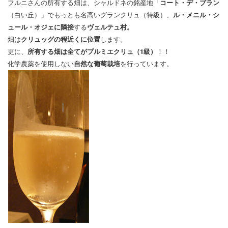
フルニさんの所有する畑は、シャルドネの銘産地「
コート・デ・ブラン
（白い丘）」でもっとも名高いグランクリュ（特級）、
ル・メニル・シ
ュール・オジェに隣接
する
ヴェルテュ村。
畑は
クリュッグの程近くに位置
します。
更に、
所有する畑は全てがプルミエクリュ（1級）
！！
化学農薬を使用しない
自然な葡萄栽培
を行っています。