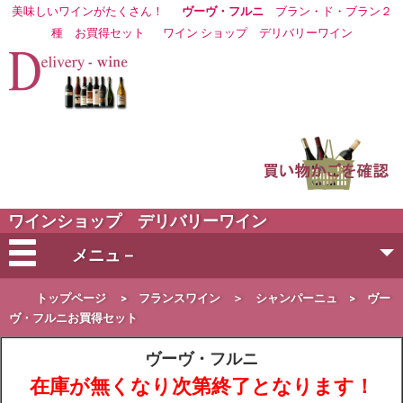
美味しいワインがたくさん！
ヴーヴ・フルニ
ブラン・ド・ブラン２
種 お買得セット
ワイン ショップ
デリバリーワイン
ワインショップ デリバリーワイン
メニュ－
会社概要
トップページ
>
フランスワイン
＞
シャンパーニュ
>
ヴー
ヴ・フルニお買得セット
ご注文方法
ヴーヴ・フルニ
在庫が無くなり次第終了となります！
営業日・お届け日