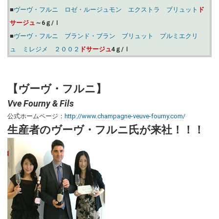
■
ヴーヴ・フルニ ロゼ・ルージュモン エクストラ ブリュット
ド
サージュ
～6ｇ/ｌ
■
ヴーヴ・フルニ ブランド・ブラン ブリュット プルミエクリ
ュ ミレジメ ２００２
ドサージュ
4ｇ/ｌ
【
ヴーヴ・フルニ
】
Vve Fourny & Fils
公式ホームページ：
http://www.champagne-veuve-fourny.com/
生産者の
ヴーヴ・フルニ氏が来社！！！