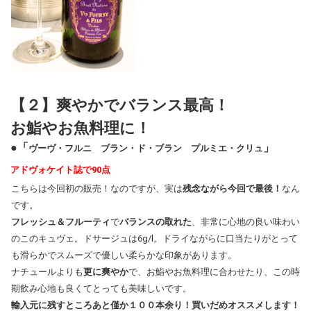
【２】爽やかでバランス最高！
お鮨やお魚料理に！
●「
」
ヴーヴ・フルニ ブラン・ド・ブラン プルミエ・クリュ
アドヴォケイト誌で90点
こちらは今回初の販売！なのですが、実は
残念ながら今回で最後！
なん
です。
フレッシュ＆フルーティ
で
バランスの取れた
、非常に心地の良い味わい
のこのキュヴェ。ドサージュは6g/l。ドライながらに口当たりがとって
も滑らかでスムーズで優しい柔らかな印象があります。
ナチュールよりも
更に爽やか
で、お鮨やお魚料理に合わせたり、この時
期飲み心地も良くてとっても美味しいです。
輸入元に残すところあと僅か１００本余り！買いだめオススメします！