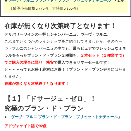
■
ヴーヴ・フルニ ブラン・ド・ブラン ブリュットナチュール
×１本
（希望小売価格5,775円、大特価5,355円）
在庫が無くなり次第終了となります！
デリバリーワインの一押しシャンパーニュ、ヴーヴ・フルニ
。
これまでいくつかのラインナップをご紹介してきましたが、そのヴー
ヴ・フルニのシャンパーニュの中でも、
最もピュアでフレッシュなミネ
ラルをもったブラン・ド・ブラン２種類
を、
２本セット（１種類ずつ）
でご購入の場合に限り
、
格安
で購入できるサマーセール
です！
と～～～ってもお得！
絶対にお得！！
ブラン・ド・ブラン
好きにはたま
りません。
在庫が無くなり次第終了となります！
【１】「ドサージュ・ゼロ」！
究極のブラン・ド・ブラン
●「
ヴーヴ・フルニ ブラン・ド・ブラン ブリュッ・トナチュール
」
アドヴォケイト誌で92点