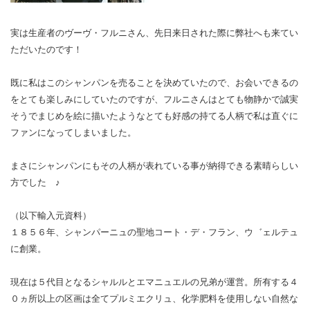
実は生産者のヴーヴ・フルニさん、先日来日された際に弊社へも来てい
ただいたのです！
既に私はこのシャンパンを売ることを決めていたので、お会いできるの
をとても楽しみにしていたのですが、フルニさんはとても物静かで誠実
そうでまじめを絵に描いたようなとても好感の持てる人柄で私は直ぐに
ファンになってしまいました。
まさにシャンパンにもその人柄が表れている事が納得できる素晴らしい
方でした ♪
（以下輸入元資料）
１８５６年、シャンパーニュの聖地コート・デ・フラン、ウ゛ェルテュ
に創業。
現在は５代目となるシャルルとエマニュエルの兄弟が運営。所有する４
０ヵ所以上の区画は全てプルミエクリュ、化学肥料を使用しない自然な