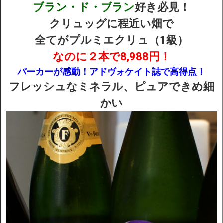
ブラン・ド・ブラン
好き必見！
クリュッグに程近い畑で
配送・送料
全てがプルミエクリュ（1級）
お支払
なのに２本で8,988円！
パーカーが感動！
アドヴォケイト誌で高得点！
メルマガ登録
フレッシュなミネラル、ピュアできめ細
かい
ワイン検索
生まれ年のワイン【プラチナワイン】
【ワインセラーショップ】
お電話 （03-5913-8046）