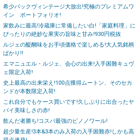
希少バックヴィンテージ大放出!究極のプレミアムワ
イン ポートフォリオ!
家飲みに最高!冷蔵庫に常備したい白!「家庭料理」に
ぴったりの絶妙な果実の旨味と甘み!930円税抜
ルジェの醍醐味をお手頃価格で楽しめる!大人気銘柄
ばかり!!
エマニュエル・ルジェ、会心の出来!入手困難キュヴ
ェ限定入荷!
史上最高の出来栄え!100点獲得ムートン、そのセカ
ンドが本数限定入荷!
これ自分でもケース買いです!久しぶりに出合ったヤ
バイ美味しさの赤!
飲んだ者勝ち!コスパ最強のピノノワール!
超少量生産!3本&3本のみ入荷の入手困難赤!しかも高
得点連発!