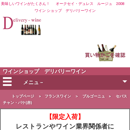
美味しいワインがたくさん！
オークセイ・デュレス ルージュ 2008
ワイン ショップ
デリバリーワイン
ワインショップ デリバリーワイン
メニュ－
会社概要
トップページ
>
フランスワイン
＞
ブルゴーニュ
>
セバス
チャン・パケ(赤)
ご注文方法
【限定入荷】
レストランやワイン業界関係者に
営業日・お届け日