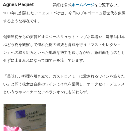
Agnes Paquet
詳細は公式
ホームページ
をご覧下さい。
2001年に創業したアニェス・パケは、今日のブルゴーニュ新世代を象徴
するような存在です。
創業当初からの実質ビオロジーのリュット・レゾネ栽培や、毎年1本1本
ぶどう樹を観察して優れた樹の選抜と育成を行う「マス・セレクショ
ン」への取り組みといった地道な努力を続けながら、急斜面をものとも
せずに土まみれになって畑で汗を流しています。
「美味しい料理を引き立て、ガストロノミーに愛されるワインを造りた
い」と願う彼女は自身のワインでそれを証明し、オークセイ・デュレス
というややマイナーなアペラシオンにも関わらず、