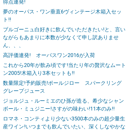
得点連発!
夢のオーパス・ワン垂直6ヴィンテージ木箱入セッ
ト!!
ブルゴーニュ白好きに飲んでいただきたい!と、言い
ながらもあまりに本数が少なくて申し訳ありませ
ん、、、
高評価連発! オーパスワン2016が入荷
これから20年が飲み頃です!当たり年の贅沢なムート
ン2005!木箱入り3本セットも!!
数量限定!予約販売!ポールジロー スパークリング
グレープジュース
ジョルジュ・ルーミエのひ孫が造る、希少なシャン
ボール・ミュジニー!さすがの味わい!11本のみ!!
ロマネ・コンティより少ない3500本のみの超少量生
産ワイン!いつまでも飲んでいたい、深くしなやかな