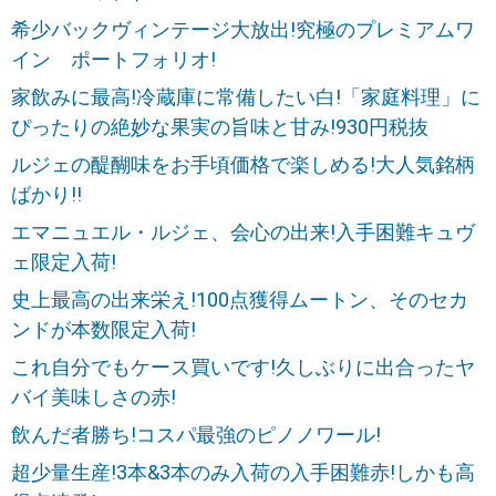
希少バックヴィンテージ大放出!究極のプレミアムワ
イン ポートフォリオ!
家飲みに最高!冷蔵庫に常備したい白!「家庭料理」に
ぴったりの絶妙な果実の旨味と甘み!930円税抜
ルジェの醍醐味をお手頃価格で楽しめる!大人気銘柄
ばかり!!
エマニュエル・ルジェ、会心の出来!入手困難キュヴ
ェ限定入荷!
史上最高の出来栄え!100点獲得ムートン、そのセカ
ンドが本数限定入荷!
これ自分でもケース買いです!久しぶりに出合ったヤ
バイ美味しさの赤!
飲んだ者勝ち!コスパ最強のピノノワール!
超少量生産!3本&3本のみ入荷の入手困難赤!しかも高