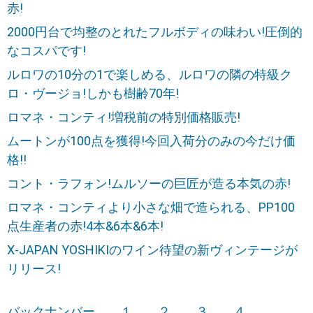
赤!
2000円台で均整のとれたフルボディの味わい!圧倒的
なコスパです!
ルロワの10分の1で楽しめる、ルロワの隣の特級ク
ロ・ヴージョ!しかも樹齢70年!
ロマネ・コンティ!増税前の特別価格販売!
ムートンが100点を獲得!今回入荷分のみの今だけ価
格!!
コント・ラフォン!ムルソーの巨匠が造る本気の赤!
ロマネ・コンティより小さな畑で造られる、PP100
点生産者の赤!4本&6本&6本!
X-JAPAN YOSHIKIのワイン待望の新ヴィンテージが
リリース!
バックナンバー
１
２
３
４