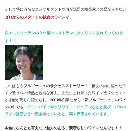
そして特に有名なコンサルタントや何か話題の醸造家との繋がりもない
ゼロからのスタートの彼女のワイン
が、
次々にミシュランの３ツ星のレストランにオンリストされていくので
す！！
これはもう
ブルゴーニュのサクセスストーリー！！
彼女の内に秘めたワ
イン造りへの情熱と地道な努力、また生まれ持ったワイン造りのセンス
と才能が周りに認められ。2001年創業ながら
「新ブルゴーニュ」のワイ
ンの中でも
ユドロ・バイエやオリヴイエ・ジュアンなどと並び、パケの
ワインは頭ひとつ突き抜けていると、高く評価されています。
本当になんとも言えない魅力のある、素晴らしいワインなんです！！