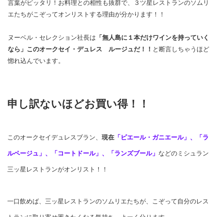
言葉がピッタリ！お料理との相性も抜群で、３ツ星レストランのソムリ
エたちがこぞってオンリストする理由が分かります！！
ヌーベル・セレクション社長は
「無人島に１本だけワインを持っていく
なら」このオークセイ・デュレス ルージュだ！！
と断言しちゃうほど
惚れ込んでいます。
申し訳ないほどお買い得！！
このオークセイデュレスブラン、
現在
「ピエール・ガニエール」、「ラ
ルページュ」、「コートドール」、「ランズブール」
などのミシュラン
三ッ星レストランがオンリスト！！
一口飲めば、三ッ星レストランのソムリエたちが、こぞって自分のレス