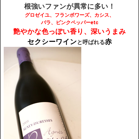
根強いファンが異常に多い！
グロゼイユ、フランボワーズ、カシス、
配送・送料
バラ、ピンクペッパーetc
艶やかな色っぽい香り、深いうまみ
お支払
セクシーワイン
赤
と呼ばれる
メルマガ登録
ワイン検索
生まれ年のワイン【プラチナワイン】
【ワインセラーショップ】
お電話 （03-5913-8046）