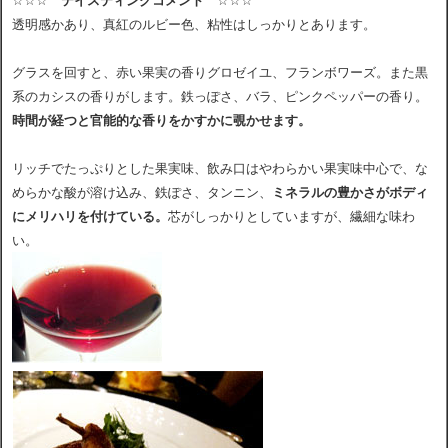
☆☆☆
テイスティングコメント
☆☆☆
透明感かあり、真紅のルビー色、粘性はしっかりとあります。
グラスを回すと、赤い果実の香りグロゼイユ、フランボワーズ。また黒
系のカシスの香りがします。鉄っぽさ、バラ、ピンクペッパーの香り。
時間が経つと官能的な香りをかすかに覗かせます。
リッチでたっぷりとした果実味、飲み口はやわらかい果実味中心で、な
めらかな酸が溶け込み、鉄ぽさ、タンニン、
ミネラルの豊かさがボディ
にメリハリを付けている。
芯がしっかりとしていますが、繊細な味わ
い。