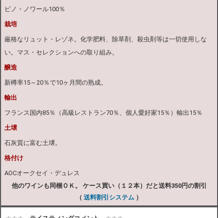
ピノ・ノワール100％
栽培
厳格なリュット・レゾネ。化学肥料、除草剤、殺虫剤等は一切使用しな
い。マス・セレクションへの取り組み。
醸造
新樽率15～20％で10ヶ月間の熟成。
輸出
フランス国内85％（高級レストラン70％、個人愛好家15％）輸出15％
土壌
石灰質に富む土壌。
格付け
AOCオークセイ・デュレス
他のワインも同梱ＯＫ。 ケース買い（１２本）だと送料350円の割引
（
送料割引システム
）