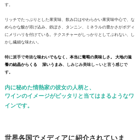
す。
リッチでたっぷりとした果実味、飲み口はやわらかい果実味中心で、な
めらかな酸が溶け込み、鉄ぽさ、タンニン、ミネラルの豊かさがボディ
にメリハリを付けている。テクスチャーがしっかりとしてぶれない、し
かし繊細な味わい。
特に派手で奇抜な
味わいでもなく、本当に葡萄の美味しさ。
大地の滋
養の結晶からくる 深いうまみ
、しみじみ美味し～いと言う感じで
す。
内に秘めた情熱家の彼女の人柄と、
ワインのイメージがピッタリと当てはまるようなワ
インです。
世界各国でメディアに紹介されていま