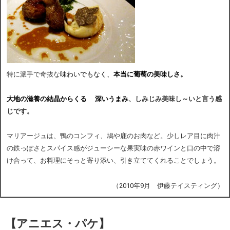
特に派手で奇抜な
味わいでもなく、
本当に葡萄の美味しさ。
大地の滋養の結晶からくる 深いうまみ
、しみじみ美味し～いと言う感
じです。
マリアージュは、鴨のコンフィ、鳩や鹿のお肉など。少しレア目に肉汁
の鉄っぽさとスパイス感がジューシーな果実味の赤ワインと口の中で溶
け合って、お料理にそっと寄り添い、引き立ててくれることでしょう。
（2010年9月 伊藤テイスティング）
【アニエス・パケ
】