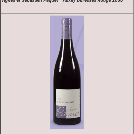
Agnes et Sebastien Paquet Auxey Duresses Rouge 2008