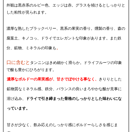
外観は黒赤系のルビー色、エッジは赤。グラスを傾けるとしっかりと
した粘性が見られます。
濃厚な熟したブラックベリー、
黒系の果実の香り。燻製の香り、森の
腐葉土、キノコっ、ドライでエレガントな印象があります。また鉄
。
分、鉱物、ミネラルの印象も
口に含むと
タンニンはきめ細かく滑らか。ドライフルーツの印象
で酸も豊かにひろがります。
濃厚なボルドーの果実感が、甘さでぼやける事なく、
きりりとした
鉱物質なミネラル感、鉄分、バランスの良いまろやかな酸が見事に
溶け込み、
ドライで引き締まった骨格のしっかりとした味わいにな
っています。
甘さが少なく、飲み応えのしっかり感にボルドーらしさを感じま