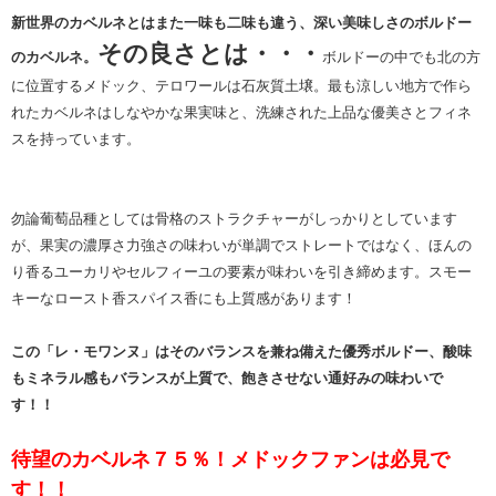
新世界のカベルネとはまた一味も二味も違う、深い美味しさのボルドー
その良さとは・・・
のカベルネ。
ボルドーの中でも北の方
に位置するメドック、テロワールは石灰質土壌。最も涼しい地方で作ら
れたカベルネはしなやかな果実味と、洗練された上品な優美さとフィネ
スを持っています。
勿論葡萄品種としては骨格のストラクチャーがしっかりとしています
が、果実の濃厚さ力強さの味わいが単調でストレートではなく、ほんの
り香るユーカリやセルフィーユの要素が味わいを引き締めます。スモー
キーなロースト香スパイス香にも上質感があります！
この「レ・モワンヌ」はそのバランスを兼ね備えた優秀ボルドー、酸味
もミネラル感もバランスが上質で、飽きさせない通好みの味わいで
す！！
待望のカベルネ７５％！メドックファンは必見で
す！！