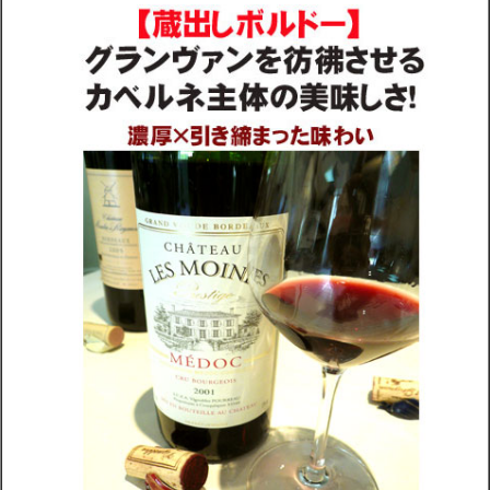
配送・送料
お支払
メルマガ登録
ワイン検索
生まれ年のワイン【プラチナワイン】
【ワインセラーショップ】
お電話 （03-5913-8046）