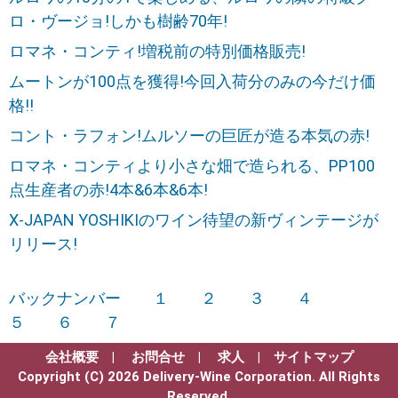
ロ・ヴージョ!しかも樹齢70年!
ロマネ・コンティ!増税前の特別価格販売!
ムートンが100点を獲得!今回入荷分のみの今だけ価
格!!
コント・ラフォン!ムルソーの巨匠が造る本気の赤!
ロマネ・コンティより小さな畑で造られる、PP100
点生産者の赤!4本&6本&6本!
X-JAPAN YOSHIKIのワイン待望の新ヴィンテージが
リリース!
バックナンバー
１
２
３
４
５
６
７
会社概要
|
お問合せ
|
求人
|
サイトマップ
Copyright (C) 2026 Delivery-Wine Corporation. All Rights
Reserved.