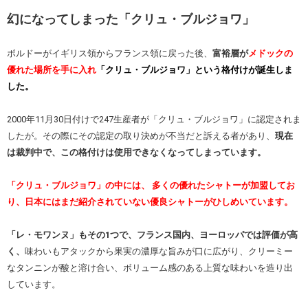
幻になってしまった「クリュ・ブルジョワ」
ボルドーがイギリス領からフランス領に戻った後、
富裕層が
メドックの
優れた場所を手に入れ
「クリュ・ブルジョワ」という格付けが誕生しま
した。
2000年11月30日付けで247生産者が「クリュ・ブルジョワ」に認定されま
したが。その際にその認定の取り決めが不当だと訴える者があり、
現在
は裁判中で、この格付けは使用できなくなってしまっています。
「クリュ・ブルジョワ」の中には、 多くの優れたシャトーが加盟してお
り、日本にはまだ紹介されていない優良シャトーがひしめいています。
「レ・モワンヌ」もその1つで、フランス国内、ヨーロッパでは評価が高
く、
味わいもアタックから果実の濃厚な旨みが口に広がり、クリーミー
なタンニンが酸と溶け合い、ボリューム感のある上質な味わいを造り出
しています。