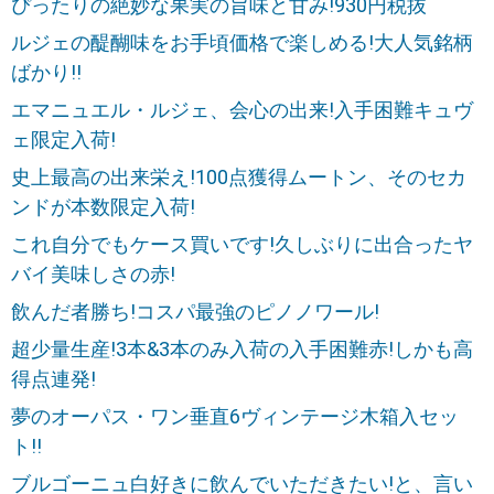
ぴったりの絶妙な果実の旨味と甘み!930円税抜
ルジェの醍醐味をお手頃価格で楽しめる!大人気銘柄
ばかり!!
エマニュエル・ルジェ、会心の出来!入手困難キュヴ
ェ限定入荷!
史上最高の出来栄え!100点獲得ムートン、そのセカ
ンドが本数限定入荷!
これ自分でもケース買いです!久しぶりに出合ったヤ
バイ美味しさの赤!
飲んだ者勝ち!コスパ最強のピノノワール!
超少量生産!3本&3本のみ入荷の入手困難赤!しかも高
得点連発!
夢のオーパス・ワン垂直6ヴィンテージ木箱入セッ
ト!!
ブルゴーニュ白好きに飲んでいただきたい!と、言い