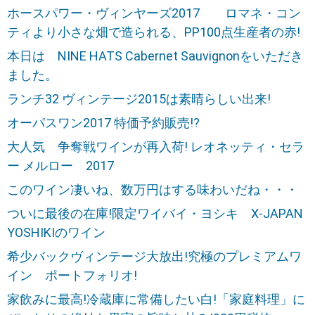
ホースパワー・ヴィンヤーズ2017 ロマネ・コン
ティより小さな畑で造られる、PP100点生産者の赤!
本日は NINE HATS Cabernet Sauvignonをいただき
ました。
ランチ32 ヴィンテージ2015は素晴らしい出来!
オーパスワン2017 特価予約販売!?
大人気 争奪戦ワインが再入荷! レオネッティ・セラ
ー メルロー 2017
このワイン凄いね、数万円はする味わいだね・・・
ついに最後の在庫!限定ワイバイ・ヨシキ X-JAPAN
YOSHIKIのワイン
希少バックヴィンテージ大放出!究極のプレミアムワ
イン ポートフォリオ!
家飲みに最高!冷蔵庫に常備したい白!「家庭料理」に