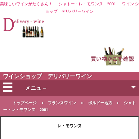
美味しいワインがたくさん！
シャトー・レ・モワンヌ 2001
ワイン シ
ョップ
デリバリーワイン
ワインショップ デリバリーワイン
メニュ－
会社概要
トップページ
>
フランスワイン
＞
ボルドー地方
>
シャト
ー・レ・モワンヌ 2001
ご注文方法
レ・モワンヌ
営業日・お届け日