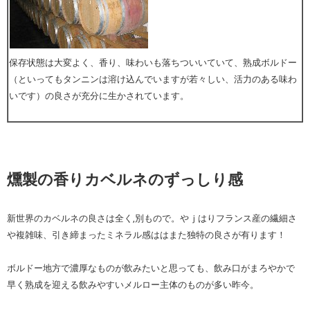
保存状態は大変よく、香り、味わいも落ちついいていて、熟成ボルドー
（といってもタンニンは溶け込んでいますが若々しい、活力のある味わ
いです）の良さが充分に生かされています。
燻製の香りカベルネのずっしり感
新世界のカベルネの良さは全く,別もので。やｊはりフランス産の繊細さ
や複雑味、引き締まったミネラル感ははまた独特の良さが有ります！
ボルドー地方で濃厚なものが飲みたいと思っても、飲み口がまろやかで
早く熟成を迎える飲みやすいメルロー主体のものが多い昨今。