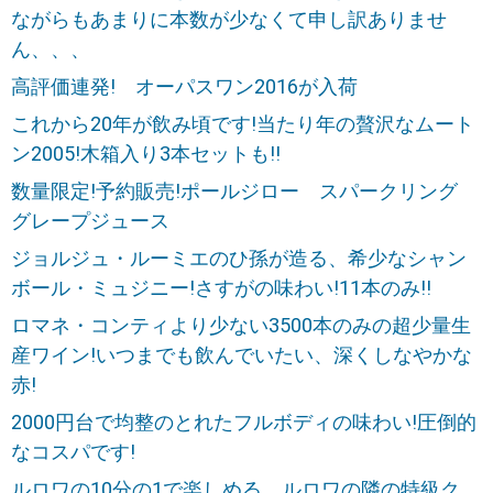
ながらもあまりに本数が少なくて申し訳ありませ
ん、、、
高評価連発! オーパスワン2016が入荷
これから20年が飲み頃です!当たり年の贅沢なムート
ン2005!木箱入り3本セットも!!
数量限定!予約販売!ポールジロー スパークリング
グレープジュース
ジョルジュ・ルーミエのひ孫が造る、希少なシャン
ボール・ミュジニー!さすがの味わい!11本のみ!!
ロマネ・コンティより少ない3500本のみの超少量生
産ワイン!いつまでも飲んでいたい、深くしなやかな
赤!
2000円台で均整のとれたフルボディの味わい!圧倒的
なコスパです!
ルロワの10分の1で楽しめる、ルロワの隣の特級ク