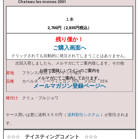
Chateau les moines 2001
１本
2,700円（2,835円
税込
）
残り僅か！
ご購入画面へ
クリックされても自動的に発注されてしまうことはありません。
次回入荷しましたら、メルマガにてご案内致します。その他
お得で美味しいワインのご案内を
産地
フランス/ボルドー/メドック地方
メルマガにてご案内しております。
品種
カベルネ・ソーヴィニヨン 75％、メルロ 25％
メールマガジン登録ページへ
格付け
クリュ・ブルジョワ
ケース買いは更に送料３５０円（
送料割引システム
）が割引されま
す。
☆☆☆
テイスティングコメント
☆☆☆