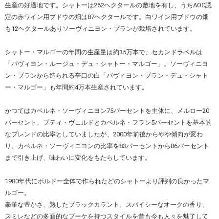
生産の好適地です。シャトーは262ヘクタールの敷地を有し、うちAOC認
定の赤ワイン用ブドウの畑は87ヘクタールです。白ワイン用ブドウの畑
も12ヘクタールありソーヴィニヨン・ブランが栽培されています。
シャトー・マルゴーの年間の生産量は約35万本で、セカンドラベルは
「パヴィヨン・ルージュ・デュ・シャトー・マルゴー」。ソーヴィニヨ
ン・ブランから造られる辛口の白「パヴィヨン・ブラン・デュ・シャト
ー・マルゴー」も年間約4万本生産されています。
かつてはカベルネ・ソーヴィニヨン75パーセントを主体に、メルロー20
パーセント、プティ・ヴェルドとカベルネ・フラン5パーセントを基本的
なブレンドの比率としていましたが、2000年前後からやや傾向が変わ
り、カベルネ・ソーヴィニヨンの比率を83パーセントから86パーセント
まで引き上げ、味わいに変化をもたらしています。
1980年代にボルドー全体で作られたどのシャトーより評判の良かったマ
ルゴー。
豪華な豊かさ、熟したブラックカラント、スパイシーなオークの香り、
スミレなどの多面的なブーケを持つスタイルを昔も今も人々を魅了して