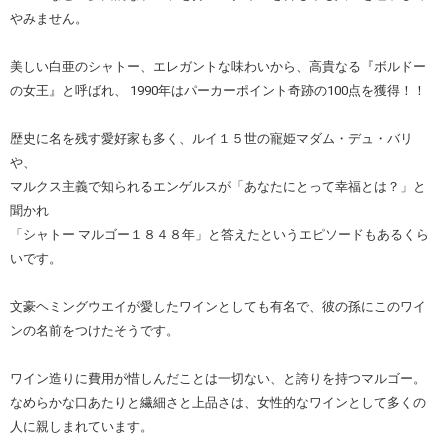
やみません。
美しい白亜のシャトー、エレガントな味わいから、高貴なる『ボルドー
の女王』と呼ばれ、 1990年はパーカーポイント奇跡の100点を獲得！！
歴史に名を残す愛好家も多く、ルイ１５世の寵姫マダム・デュ・バリ
や、
マルクス主義で知られるエンゲルスが「あなたにとって幸福とは？」と
聞かれ
「シャトー マルゴー１８４８年」と答えたというエピソードもあるくら
いです。
文豪ヘミングウエイが愛したワインとしても有名で、彼の孫にこのワイ
ンの名前をつけたそうです。
ワイン造りに費用が惜しんだことは一切ない、と誇りを持つマルゴー。
なめらかな口あたりと繊細さと上品さは、女性的なワインとして多くの
人に親しまれています。