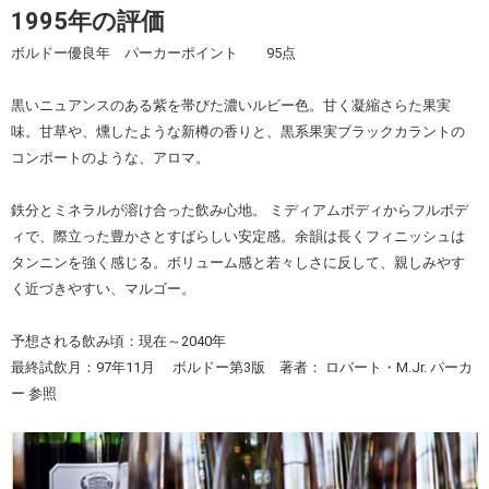
1995
年の評価
ボルドー優良年 パーカーポイント 95点
黒いニュアンスのある紫を帯びた濃いルビー色。甘く凝縮さらた果実
味。甘草や、燻したような新樽の香りと、黒系果実ブラックカラントの
コンポートのような、アロマ。
鉄分とミネラルが溶け合った飲み心地。 ミディアムボディからフルボデ
ィで、際立った豊かさとすばらしい安定感。余韻は長くフィニッシュは
タンニンを強く感じる。ボリューム感と若々しさに反して、親しみやす
く近づきやすい、マルゴー。
予想される飲み頃：現在～2040年
最終試飲月：97年11月 ボルドー第3版 著者： ロバート・M.Jr. パーカ
ー 参照