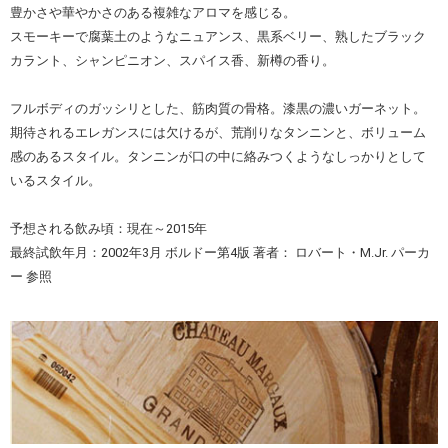
豊かさや華やかさのある複雑なアロマを感じる。
スモーキーで腐葉土のようなニュアンス、黒系ベリー、熟したブラック
カラント、シャンピニオン、スパイス香、新樽の香り。
フルボディのガッシリとした、筋肉質の骨格。漆黒の濃いガーネット。
期待されるエレガンスには欠けるが、荒削りなタンニンと、ボリューム
感のあるスタイル。タンニンが口の中に絡みつくようなしっかりとして
いるスタイル。
予想される飲み頃：現在～2015年
最終試飲年月：2002年3月 ボルドー第4版 著者： ロバート・M.Jr. パーカ
ー 参照