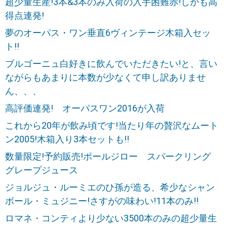
超少量生産!3本&3本のみ入荷の入手困難赤!しかも高
得点連発!
夢のオーパス・ワン垂直6ヴィンテージ木箱入セッ
ト!!
ブルゴーニュ白好きに飲んでいただきたい!と、言い
ながらもあまりに本数が少なくて申し訳ありませ
ん、、、
高評価連発! オーパスワン2016が入荷
これから20年が飲み頃です!当たり年の贅沢なムート
ン2005!木箱入り3本セットも!!
数量限定!予約販売!ポールジロー スパークリング
グレープジュース
ジョルジュ・ルーミエのひ孫が造る、希少なシャン
ボール・ミュジニー!さすがの味わい!11本のみ!!
ロマネ・コンティより少ない3500本のみの超少量生