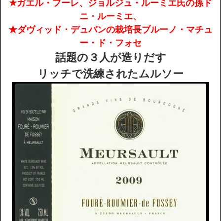
★ガエル・フーレ、ジョルジュ・ルーミエ氏の孫ド
ニ・ルーミエ、
配送・送料
★ダヴィッド・デュバンの栽培長ブルーノ・マチュ
ー・ド・フォセ
お支払
話題の３人が造りだす
リッチで洗練されたムルソー
メルマガ登録
ワイン検索
生まれ年のワイン【プラチナワイン】
【ワインセラーショップ】
お電話 （03-5913-8046）