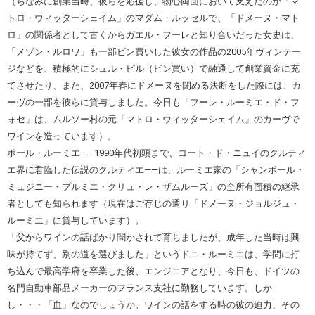
（ちなみに創業当時、彼らを応援し、物心両面において支えたのが「マ
トロ・ウィッターシェイム」のマダム・ルッセルで、「ドメーヌ・マト
ロ」の関係者として古くからガエル・フーレと知り合いだった女史は、
「メゾン・ルロワ」も一部ビン買いした彼女の作品の2005年ヴィンテー
ジなどを、積極的にシュル・ピル（ビン買い）で融通して創業資金に充
てさせたり、また、2007年春にドメーヌを閉める決断をした際には、カ
ーヴの一部を彼らに貸与しました。今日も「フーレ・ルーミエ・ド・フ
ォセ」は、ムルソー村の元「マトロ・ウィッターシェイム」のカーヴで
ワインを造っています）。
ポール・ルーミエ――1990年代初頭まで、コート・ド・ニュイのクルティ
エ界に君臨した伝説のクルティエ――は、ルーミエ家の「シャンボール・
ミュジニー・プルミエ・クリュ・レ・ザムルーズ」の全所有面積の継承
者としても知られます（現在はご存じの通り「ドメーヌ・ジョルジュ・
ルーミエ」に貸与しています）。
「父からワインの話ばかり聞かされて育ちましたが、成年した当時は興
味が持てず、別の道を選びました」というドニ・ルーミエは、学問に打
ち込んで最高学府を卒業した後、エンジニアとなり、今日も、ドイツの
名門自動車部品メーカーのフランス支社に勤務しています。しか
し・・・「血」なのでしょうか。ワインの話をする時の彼の迫力、その