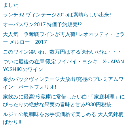
ました。
ランチ32 ヴィンテージ2015は素晴らしい出来!
オーパスワン2017 特価予約販売!?
大人気 争奪戦ワインが再入荷! レオネッティ・セラ
ー メルロー 2017
このワイン凄いね、数万円はする味わいだね・・・
ついに最後の在庫!限定ワイバイ・ヨシキ X-JAPAN
YOSHIKIのワイン
希少バックヴィンテージ大放出!究極のプレミアムワ
イン ポートフォリオ!
家飲みに最高!冷蔵庫に常備したい白!「家庭料理」に
ぴったりの絶妙な果実の旨味と甘み!930円税抜
ルジェの醍醐味をお手頃価格で楽しめる!大人気銘柄
ばかり!!