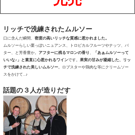
リッチで洗練されたムルソー
口に含んだ瞬間、
密度の高いリッチな質感に惹かれました。
ムルソーらしい栗っぽいニュアンス、トロピカルフルーツやナッツ、バ
ター、と芳香豊か。
アフターに残るマロンの香り
、
「あぁムルソーって
いいな♪」と素直に心惹かれるワイン
です。
果実の甘みが凝縮した、リッ
チで洗練された美しいムルソー
。ロブスターや鶏肉な等にクリームソー
スをかけて…♪
話題の３人が造りだす