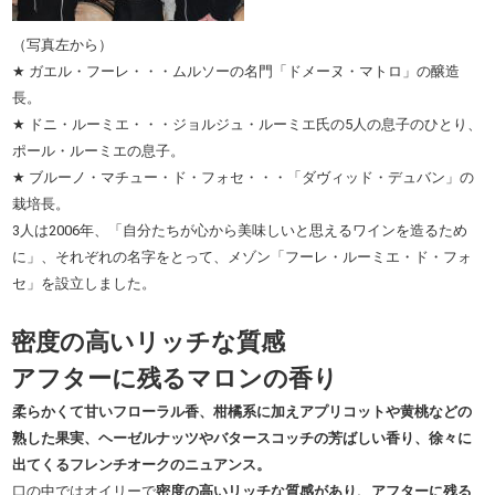
（写真左から）
★ ガエル・フーレ・・・ムルソーの名門「ドメーヌ・マトロ」の醸造
長。
★ ドニ・ルーミエ・・・ジョルジュ・ルーミエ氏の5人の息子のひとり、
ポール・ルーミエの息子。
★ ブルーノ・マチュー・ド・フォセ・・・「ダヴィッド・デュバン」の
栽培長。
3人は2006年、「自分たちが心から美味しいと思えるワインを造るため
に」、それぞれの名字をとって、メゾン「フーレ・ルーミエ・ド・フォ
セ」を設立しました。
密度の高いリッチな質感
アフターに残るマロンの香り
柔らかくて甘いフローラル香、柑橘系に加えアプリコットや黄桃などの
熟した果実、ヘーゼルナッツやバタースコッチの芳ばしい香り、徐々に
出てくる
フレンチオークのニュアンス
。
口の中ではオイリーで
密度の高いリッチな質感があり、アフターに残る