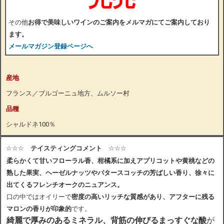
その他
お得で美味しいワインのご案内をメルマガにてご案内しており
ます。
メールマガジン登録ページへ
産地
フランス／ブルゴーニュ地方、ムルソー村
品種
シャルドネ100％
☆☆☆
テイスティングコメント
☆☆☆
柔らかくて甘いフローラル香、柑橘系に加えアプリコットや黄桃などの
熟した果実、ヘーゼルナッツやバタースコッチの芳ばしい香り、徐々に
出てくる
フレンチオークのニュアンス
。
口の中ではオイリーで
密度の高いリッチな質感があり、アフターに残る
マロンの香りが印象的
です。
綺麗で厚みのあるミネラル、背筋の伸びるまっすぐな酸
が