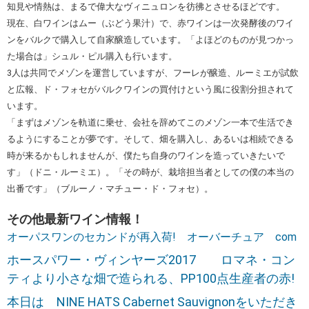
知見や情熱は、まるで偉大なヴィニュロンを彷彿とさせるほどです。
現在、白ワインはムー（ぶどう果汁）で、赤ワインは一次発酵後のワイ
ンをバルクで購入して自家醸造しています。「よほどのものが見つかっ
た場合は」シュル・ピル購入も行います。
3人は共同でメゾンを運営していますが、フーレが醸造、ルーミエが試飲
と広報、ド・フォセがバルクワインの買付けという風に役割分担されて
います。
「まずはメゾンを軌道に乗せ、会社を辞めてこのメゾン一本で生活でき
るようにすることが夢です。そして、畑を購入し、あるいは相続できる
時が来るかもしれませんが、僕たち自身のワインを造っていきたいで
す」（ドニ・ルーミエ）。「その時が、栽培担当者としての僕の本当の
出番です」（ブルーノ・マチュー・ド・フォセ）。
その他最新ワイン情報！
オーパスワンのセカンドが再入荷! オーバーチュア com
ホースパワー・ヴィンヤーズ2017 ロマネ・コン
ティより小さな畑で造られる、PP100点生産者の赤!
本日は NINE HATS Cabernet Sauvignonをいただき