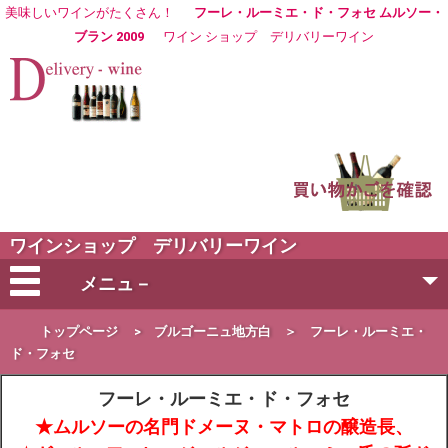
美味しいワインがたくさん！
フーレ・ルーミエ・ド・フォセ ムルソー・
ブラン 2009
ワイン ショップ
デリバリーワイン
ワインショップ デリバリーワイン
メニュ－
会社概要
トップページ
>
ブルゴーニュ地方白
＞
フーレ・ルーミエ・
ド・フォセ
ご注文方法
フーレ・ルーミエ・ド・フォセ
★ムルソーの名門ドメーヌ・マトロの醸造長、
営業日・お届け日