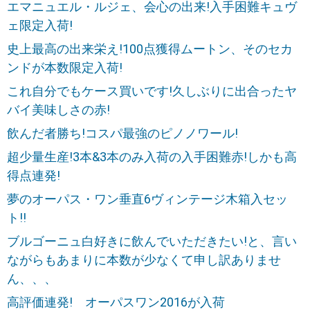
エマニュエル・ルジェ、会心の出来!入手困難キュヴ
ェ限定入荷!
史上最高の出来栄え!100点獲得ムートン、そのセカ
ンドが本数限定入荷!
これ自分でもケース買いです!久しぶりに出合ったヤ
バイ美味しさの赤!
飲んだ者勝ち!コスパ最強のピノノワール!
超少量生産!3本&3本のみ入荷の入手困難赤!しかも高
得点連発!
夢のオーパス・ワン垂直6ヴィンテージ木箱入セッ
ト!!
ブルゴーニュ白好きに飲んでいただきたい!と、言い
ながらもあまりに本数が少なくて申し訳ありませ
ん、、、
高評価連発! オーパスワン2016が入荷