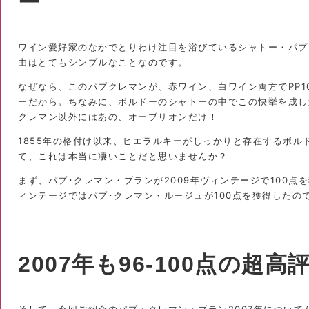
ー
ワイン愛好家のなかでとりわけ注目を浴びているシャトー・パプ
由はとてもシンプルなことなのです。
なぜなら、このパプクレマンが、赤ワイン、白ワイン両方でPP1
ーだから。ちなみに、ボルドーのシャトーの中でこの快挙を成し
クレマン以外にはあの、オーブリオンだけ！
1855年の格付け以来、ヒエラルキーがしっかりと存在するボル
て、これは本当に凄いことだと思いませんか？
まず、パプ･クレマン・ブランが2009年ヴィンテージで100点を
ィンテージではパプ･クレマン・ルージュが100点を獲得したの
2007年も96-100点の超高