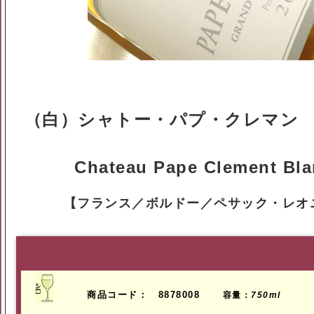
（白）シャトー・パプ・クレマン ブ
Chateau Pape Clement Bla
【フランス／ボルドー／ペサック・レオ
商品コード： 8878008
容量：
750ml