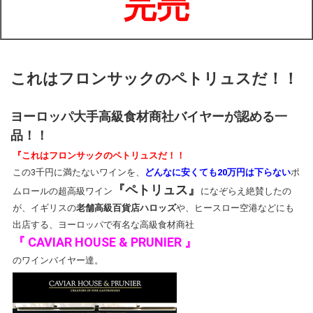
完売
これはフロンサックのペトリュスだ！！
ヨーロッパ大手高級食材商社バイヤーが認める一
品！！
『これはフロンサックのペトリュスだ！！
この3千円に満たないワインを、
どんなに安くても20万円は下らない
ポ
『ペトリュス』
ムロールの超高級ワイン
になぞらえ絶賛したの
が、イギリスの
老舗高級百貨店ハロッズ
や、ヒースロー空港などにも
出店する、ヨーロッパで有名な高級食材商社
『 CAVIAR HOUSE & PRUNIER 』
のワインバイヤー達。