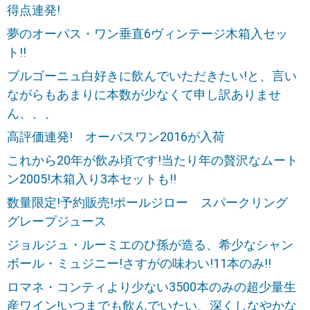
得点連発!
夢のオーパス・ワン垂直6ヴィンテージ木箱入セッ
ト!!
ブルゴーニュ白好きに飲んでいただきたい!と、言い
ながらもあまりに本数が少なくて申し訳ありませ
ん、、、
高評価連発! オーパスワン2016が入荷
これから20年が飲み頃です!当たり年の贅沢なムート
ン2005!木箱入り3本セットも!!
数量限定!予約販売!ポールジロー スパークリング
グレープジュース
ジョルジュ・ルーミエのひ孫が造る、希少なシャン
ボール・ミュジニー!さすがの味わい!11本のみ!!
ロマネ・コンティより少ない3500本のみの超少量生
産ワイン!いつまでも飲んでいたい、深くしなやかな