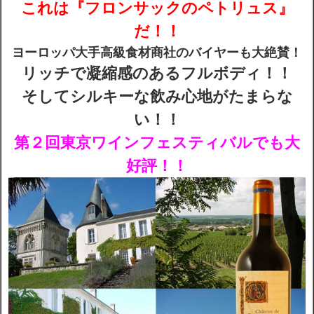
これは『フロンサックのペトリュス』
だ！！
配送・送料
ヨーロッパ大手高級食材商社のバイヤーも大絶賛！
リッチで凝縮感のあるフルボディ！！
お支払
そしてシルキーな飲み心地がたまらな
メルマガ登録
い！！
第２回東京ワインフェスティバルでも大
ワイン検索
好評！！
生まれ年のワイン【プラチナワイン】
【ワインセラーショップ】
お電話 （03-5913-8046）