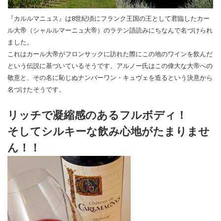
『カルルマニュス』は8世紀頃にフランク王国の王として君臨したカー
ル大帝（シャルルマーニュ大帝）のラテン語読みにちなんで名づけられ
ました。
これはカール大帝がフロンサックに訪れた際にこの地のワインを飲んだ
という伝説に基づいているそうです。
アルノー氏はこの偉大な大帝への
敬意と、その名に恥じぬナンバーワン・キュヴェを造るという決意から
名づけたそうです。
リッチで凝縮感のあるフルボディ！
そしてシルキーな飲み心地がたまりませ
ん！！