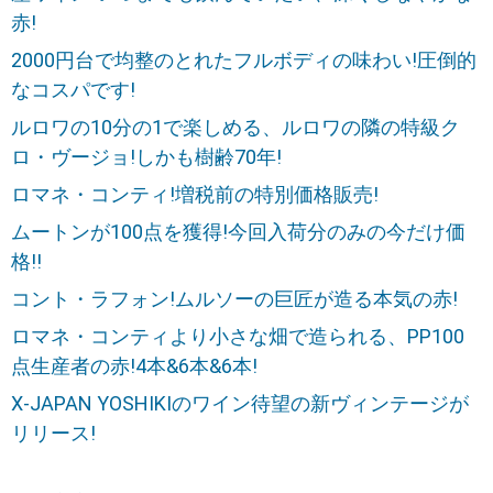
赤!
2000円台で均整のとれたフルボディの味わい!圧倒的
なコスパです!
ルロワの10分の1で楽しめる、ルロワの隣の特級ク
ロ・ヴージョ!しかも樹齢70年!
ロマネ・コンティ!増税前の特別価格販売!
ムートンが100点を獲得!今回入荷分のみの今だけ価
格!!
コント・ラフォン!ムルソーの巨匠が造る本気の赤!
ロマネ・コンティより小さな畑で造られる、PP100
点生産者の赤!4本&6本&6本!
X-JAPAN YOSHIKIのワイン待望の新ヴィンテージが
リリース!