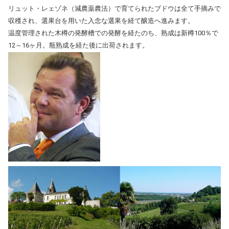
リュット・レェゾネ（減農薬農法）で育てられたブドウは全て手摘みで
収穫され、選果台を用いた入念な選果を経て醸造へ進みます。
温度管理された木樽の発酵槽での発酵を経たのち、熟成は新樽100％で
12～16ヶ月。瓶熟成を経た後に出荷されます。