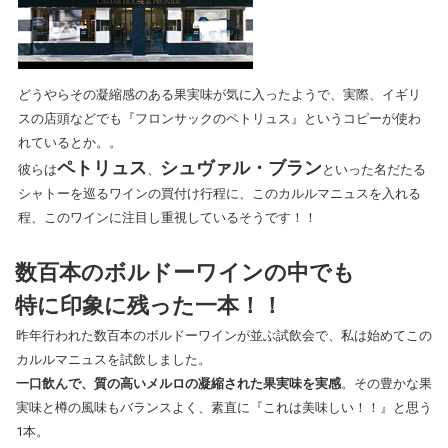
どうやらその凝縮感のある果実味が気に入ったようで、実際、イギリ
スの店頭などでも『フロンサックのペトリュス』というコピーが使わ
れているとか。。
ペトリュス
シュヴァル・ブラン
彼らは
、
といった名だたる
シャトーを巡るワインの買付け行程に、このカルルマニュスを入れる
程、このワインに注目し重視しているそうです！！
数百本のボルドーワインの中でも
特に印象に残った一本！！
昨年行われた数百本のボルドーワインが並ぶ試飲会で、私は始めてこの
カルルマニュスを試飲しました。
一口飲んで、質の高いメルロの凝縮された果実味を実感
。その豊かな果
実味と樽の風味もバランスよく、素直に『これは美味しい！！』と思う
1本。