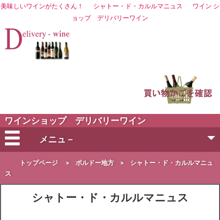
美味しいワインがたくさん！
シャトー・ド・カルルマニュス
ワイン シ
ョップ
デリバリーワイン
ワインショップ デリバリーワイン
メニュ－
会社概要
トップページ
>
ボルドー地方
>
シャトー・ド・カルルマニュ
ス
ご注文方法
シャトー・ド・カルルマニュス
営業日・お届け日