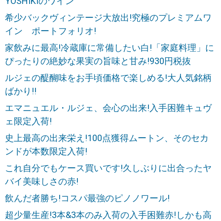
YOSHIKIのワイン
希少バックヴィンテージ大放出!究極のプレミアムワ
イン ポートフォリオ!
家飲みに最高!冷蔵庫に常備したい白!「家庭料理」に
ぴったりの絶妙な果実の旨味と甘み!930円税抜
ルジェの醍醐味をお手頃価格で楽しめる!大人気銘柄
ばかり!!
エマニュエル・ルジェ、会心の出来!入手困難キュヴ
ェ限定入荷!
史上最高の出来栄え!100点獲得ムートン、そのセカ
ンドが本数限定入荷!
これ自分でもケース買いです!久しぶりに出合ったヤ
バイ美味しさの赤!
飲んだ者勝ち!コスパ最強のピノノワール!
超少量生産!3本&3本のみ入荷の入手困難赤!しかも高