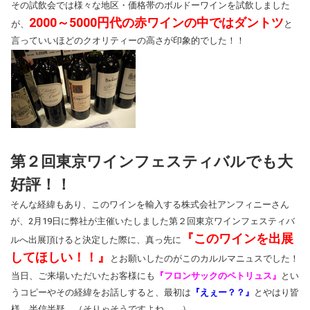
その試飲会では様々な地区・価格帯のボルドーワインを試飲しました
2000～5000円代の赤ワインの中ではダントツ
が、
と
言っていいほどのクオリティーの高さが印象的でした！！
第２回東京ワインフェスティバルでも大
好評！！
そんな経緯もあり、このワインを輸入する株式会社アンフィニーさん
が、2月19日に弊社が主催いたしました第２回東京ワインフェスティバ
『このワインを出展
ルへ出展頂けると決定した際に、真っ先に
してほしい！！』
とお願いしたのがこのカルルマニュスでした！
当日、ご来場いただいたお客様にも
『フロンサックのペトリュス』
とい
うコピーやその経緯をお話しすると、最初は
『えぇー？？』
とやはり皆
様、半信半疑。（そりゃそうですよね。。）