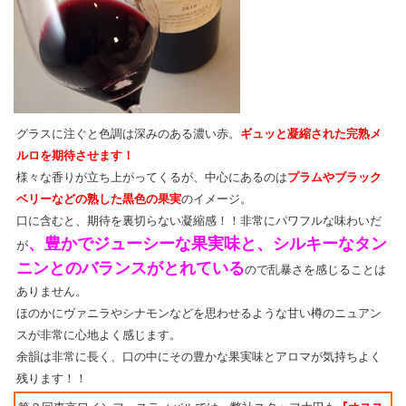
グラスに注ぐと色調は深みのある濃い赤。
ギュッと凝縮された完熟メ
ルロを期待させます！
様々な香りが立ち上がってくるが、中心にあるのは
プラムやブラック
ベリーなどの熟した黒色の果実
のイメージ。
口に含むと、期待を裏切らない凝縮感！！非常にパワフルな味わいだ
、豊かでジューシーな果実味と、シルキーなタン
が
ニンとのバランスがとれている
ので乱暴さを感じることは
ありません。
ほのかにヴァニラやシナモンなどを思わせるような甘い樽のニュアン
スが非常に心地よく感じます。
余韻は非常に長く、口の中にその豊かな果実味とアロマが気持ちよく
残ります！！