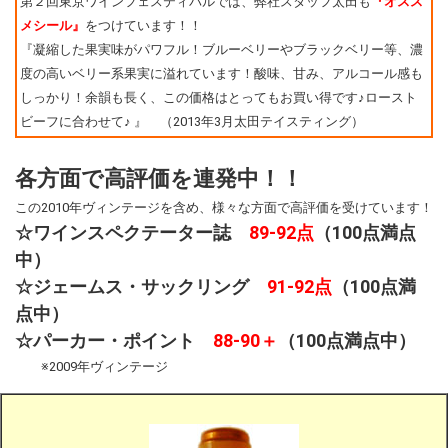
第２回東京ワインフェスティバルでは、弊社スタッフ太田も
『オスス
メシール』
をつけています！！
『凝縮した果実味がパワフル！ブルーベリーやブラックベリー等、濃
度の高いベリー系果実に溢れています！酸味、甘み、アルコール感も
しっかり！余韻も長く、この価格はとってもお買い得です♪ロースト
ビーフに合わせて♪ 』 （2013年3月太田テイスティング）
各方面で高評価を連発中！！
この2010年ヴィンテージを含め、様々な方面で高評価を受けています！
☆ワインスペクテーター誌
89-92点
（100点満点
中）
☆ジェームス・サックリング
91-92点
（100点満
点中）
☆パーカー・ポイント
88-90＋
（100点満点中）
※2009年ヴィンテージ