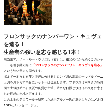
フロンサックのナンバーワン・キュヴェ
を造る！
生産者の強い意志を感じる1本！
現当主アルノー・ルー・ウリエ氏（右）は、祖父の代から続くこのシャ
トーを引き継ぐ際に
『フロンサックのナンバーワン・キュヴェを造る』
という強い意志を固めます。
ボルドー地方を右岸と左岸に分けるジロンド川の源流の一つドルドーニ
ュ川を見下ろす高台にシャトーは位置します。ブドウ畑は南向きの急斜
面で土壌は粘土石灰質の良質な土壌。豊富な日照と水はけの良さに恵ま
れた理想の土地と言えます。
この土地のテロワールを研究した結果アルノー氏が選択したのは
メルロ
100％
というセパージュ。