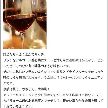
口当たり
も
ふくよかでリッチ
。
リッチなアルコール感と共にスーっと滑らか
に濃縮果汁が広がり、とが
ったところのない
丸い球体のような味わい
です。
その中に熟したプラムのような甘～い香りとドライフルーツをかじった
時のような酸味
が現れます。ラム酒に漬けたレーズンのようなニュアン
スです。
余韻は長く、やさしく、大満足！
アルコール１４．５％と少し強めですが、キツイ印象は一切なく、むし
ろ
ボリューム感のある果実とマッチして、暖かい滑らかな余韻を残して
くれているよう
です。