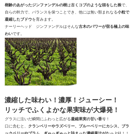
樹齢のあがったジンファンデルの樹
は
古くコブのような頭をした株
で、
自らの幹力で、バランスを保つことでき、他には無い類まれなる
小粒で
凝縮したブドウ
を育みます。
ナーリーヘッド ジンファンデルはそんな
古木のパワーが宿る極上の味
わい
です。
濃縮した味わい！濃厚！ジューシー！
リッチでふくよかな果実味が大爆発！
グラスに注いだ瞬間にふわっと広がる
凝縮果実の甘い香り
！
口に含むと、
クランベリーやラズベリー、ブルーベリーにカシス、ブラ
ックベリーやプラム、ぎゅっぎゅっと詰まった濃縮果汁がたっぷり
！！