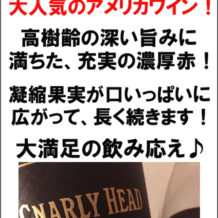
配送・送料
お支払
メルマガ登録
ワイン検索
生まれ年のワイン【プラチナワイン】
【ワインセラーショップ】
お電話 （03-5913-8046）