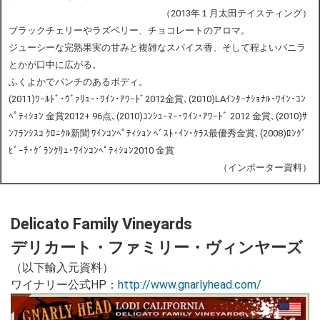
（2013年１月太田テイスティング）
ブラックチェリーやラズベリー、チョコレートのアロマ。
ジューシーな完熟果実の甘みと複雑なスパイス香、そして程よいバニラ
とかが口中に広がる。
ふくよかでパンチのあるボディ。
(2011)ﾜｰﾙﾄﾞ･ｳﾞｧﾘｭｰ･ﾜｲﾝ･ｱﾜｰﾄﾞ2012金賞､(2010)LAｲﾝﾀｰﾅｼｮﾅﾙ･ﾜｲﾝ･ｺﾝ
ﾍﾟﾃｨｼｮﾝ 金賞2012+ 96点､(2010)ｺﾝｼｭｰﾏｰ･ﾜｲﾝ･ｱﾜｰﾄﾞ 2012 金賞､(2010)ｻ
ﾝﾌﾗﾝｼｽｺ ｸﾛﾆｸﾙ新聞 ﾜｲﾝｺﾝﾍﾟﾃｨｼｮﾝ ﾍﾞｽﾄ･ｲﾝ･ｸﾗｽ最優秀金賞､(2008)ﾛﾝｸﾞ
ﾋﾞｰﾁ･ｸﾞﾗﾝｸﾘｭ･ﾜｲﾝｺﾝﾍﾟﾃｨｼｮﾝ2010 金賞
（インポーター資料）
Delicato Family Vineyards
デリカート・ファミリー・ヴィンヤーズ
（以下輸入元資料）
ワイナリー公式HP：
http://www.gnarlyhead.com/