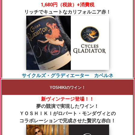
1,680円
（税抜）+消費税
リッチでキュートなカリフォルニア赤！
サイクルズ・グラディエーター カベルネ
YOSHIKIのワイン！
新ヴィンテージ登場！！
夢の競演で実現したワイン！
ＹＯＳＨＩＫＩがロバート・モンダヴィとの
コラボレーションで完成させた贅沢な赤白！