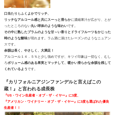
口当たり
も
ふくよかでリッチ
。
リッチなアルコール感と共にスーっと滑らか
に濃縮果汁が広がり、とが
ったところのない
丸い球体のような味わい
です。
その中に熟したプラムのような甘～い香りとドライフルーツをかじった
時のような酸味
が現れます。ラム酒に漬けたレーズンのようなニュアン
スです。
余韻は長く、やさしく、大満足！
アルコール１４．５％と少し強めですが、キツイ印象は一切なく、むし
ろ
ボリューム感のある果実とマッチして、暖かい滑らかな余韻を残して
くれているよう
です。
『カリフォルニアジンファンデルと言えばこの
蔵！』と言われる成長株
『US・ワイン生産者・オブ・ザ・イヤー』に3度、
『アメリカン・ワイナリー・オブ・ザ・イヤー』に3度も選ばれた優良
生産者！！