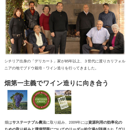
シチリア出身の「デリカート」家が85年以上、３世代に渡りカリフォル
ニアの地でブドウ栽培・ワイン造りを行ってきました。
畑第一主義でワイン造りに向き合う
畑は
サステーナブル農法
に取り組み、2009年には
資源利用の効率化の
ための取り組みと環境問題についてのリーダー的立場が評価
され
『グリ