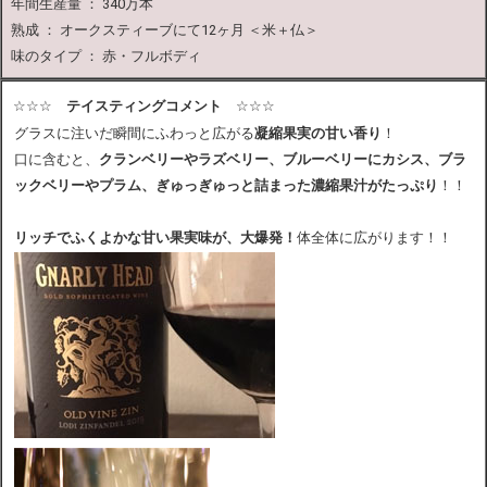
年間生産量 ： 340万本
熟成 ： オークスティーブにて12ヶ月 ＜米＋仏＞
味のタイプ ： 赤・フルボディ
☆☆☆
テイスティングコメント
☆☆☆
グラスに注いだ瞬間にふわっと広がる
凝縮果実の甘い香り
！
口に含むと、
クランベリーやラズベリー、ブルーベリーにカシス、ブラ
ックベリーやプラム、ぎゅっぎゅっと詰まった濃縮果汁がたっぷり
！！
リッチでふくよかな甘い果実味が、大爆発！
体全体に広がります！！