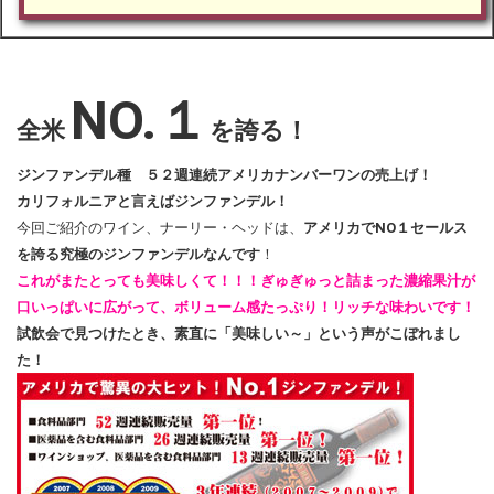
NO.１
全米
を誇る！
ジンファンデル種 ５２週連続アメリカナンバーワンの売上げ！
カリフォルニアと言えばジンファンデル！
今回ご紹介のワイン、ナーリー・ヘッドは、
アメリカでNO１セールス
を誇る究極のジンファンデルなんです
！
これがまたとっても美味しくて！！！ぎゅぎゅっと詰まった濃縮果汁が
口いっぱいに広がって、ボリューム感たっぷり！リッチな味わいです！
試飲会で見つけたとき、素直に「美味しい～」という声がこぼれまし
た！