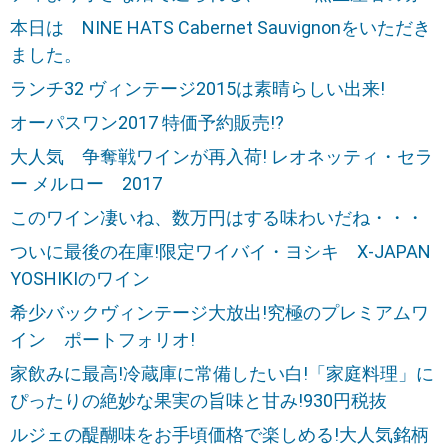
本日は NINE HATS Cabernet Sauvignonをいただき
ました。
ランチ32 ヴィンテージ2015は素晴らしい出来!
オーパスワン2017 特価予約販売!?
大人気 争奪戦ワインが再入荷! レオネッティ・セラ
ー メルロー 2017
このワイン凄いね、数万円はする味わいだね・・・
ついに最後の在庫!限定ワイバイ・ヨシキ X-JAPAN
YOSHIKIのワイン
希少バックヴィンテージ大放出!究極のプレミアムワ
イン ポートフォリオ!
家飲みに最高!冷蔵庫に常備したい白!「家庭料理」に
ぴったりの絶妙な果実の旨味と甘み!930円税抜
ルジェの醍醐味をお手頃価格で楽しめる!大人気銘柄