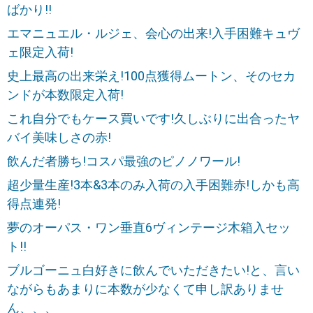
ばかり!!
エマニュエル・ルジェ、会心の出来!入手困難キュヴ
ェ限定入荷!
史上最高の出来栄え!100点獲得ムートン、そのセカ
ンドが本数限定入荷!
これ自分でもケース買いです!久しぶりに出合ったヤ
バイ美味しさの赤!
飲んだ者勝ち!コスパ最強のピノノワール!
超少量生産!3本&3本のみ入荷の入手困難赤!しかも高
得点連発!
夢のオーパス・ワン垂直6ヴィンテージ木箱入セッ
ト!!
ブルゴーニュ白好きに飲んでいただきたい!と、言い
ながらもあまりに本数が少なくて申し訳ありませ
ん、、、