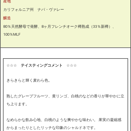
産地
カリフォルニア州 ナパ・ヴァレー
醸造
80％天然酵母で発酵、8ヶ月フレンチオーク樽熟成（33％新樽）、
100％MLF
☆☆☆
テイスティングコメント
☆☆☆
きらきらと輝く麦わら色。
熟したグレープフルーツ、黄リンゴ、白桃のなどの香りが華やかに立
ち上ります。
なめらかな飲み心地、白桃のような爽やかな味わい。 果実の凝縮感
からまったりとしたリッチな印象のシャルドネです。