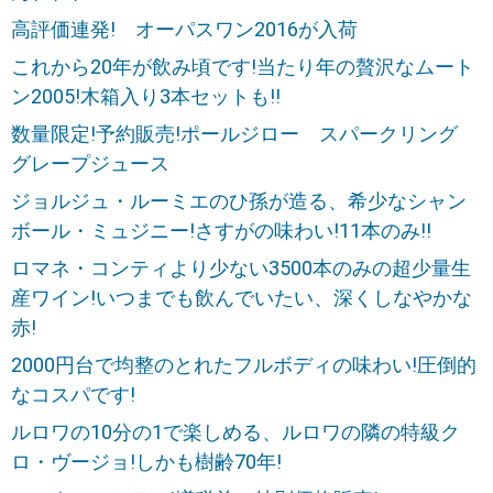
高評価連発! オーパスワン2016が入荷
これから20年が飲み頃です!当たり年の贅沢なムート
ン2005!木箱入り3本セットも!!
数量限定!予約販売!ポールジロー スパークリング
グレープジュース
ジョルジュ・ルーミエのひ孫が造る、希少なシャン
ボール・ミュジニー!さすがの味わい!11本のみ!!
ロマネ・コンティより少ない3500本のみの超少量生
産ワイン!いつまでも飲んでいたい、深くしなやかな
赤!
2000円台で均整のとれたフルボディの味わい!圧倒的
なコスパです!
ルロワの10分の1で楽しめる、ルロワの隣の特級ク
ロ・ヴージョ!しかも樹齢70年!