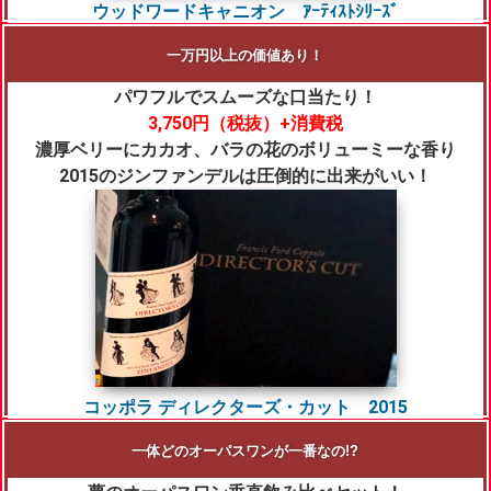
ウッドワードキャニオン ｱｰﾃｨｽﾄｼﾘｰｽﾞ
一万円以上の価値あり！
パワフルでスムーズな口当たり！
3,750円（税抜）+消費税
濃厚ベリーにカカオ、バラの花のボリューミーな香り
2015のジンファンデルは圧倒的に出来がいい！
コッポラ ディレクターズ・カット 2015
一体どのオーパスワンが一番なの!?