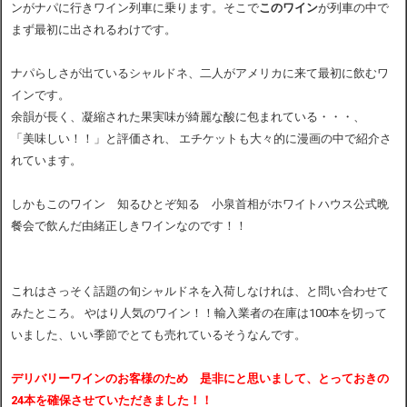
ンがナパに行きワイン列車に乗ります。そこで
このワイン
が列車の中で
まず最初に出されるわけです。
ナパらしさが出ているシャルドネ、二人がアメリカに来て最初に飲むワ
インです。
余韻が長く、凝縮された果実味が綺麗な酸に包まれている・・・、
「美味しい！！」と評価され、 エチケットも大々的に漫画の中で紹介さ
れています。
しかもこのワイン 知るひとぞ知る 小泉首相がホワイトハウス公式晩
餐会で飲んだ由緒正しきワインなのです！！
これはさっそく話題の旬シャルドネを入荷しなけれは、と問い合わせて
みたところ。 やはり人気のワイン！！輸入業者の在庫は100本を切って
いました、いい季節でとても売れているそうなんです。
デリバリーワインのお客様のため 是非にと思いまして、とっておきの
24本を確保させていただきました！！