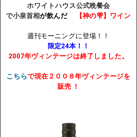
ホワイトハウス公式晩餐会
で小泉首相
が飲んだ
【神の雫】
ワイン
配送・送料
お支払
週刊モーニングに登場！！
限定24本！！
メルマガ登録
2007年ヴィンテージは終了しました。
ワイン検索
こちら
で現在２００８年ヴィンテージを
生まれ年のワイン【プラチナワイン】
販売 ！
【ワインセラーショップ】
お電話 （03-5913-8046）