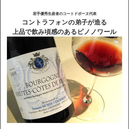
若手優秀生産者のコートドボーヌ代表
配送・送料
コントラフォンの弟子が造る
お支払
上品で飲み頃感のあるピノノワール
メルマガ登録
ワイン検索
生まれ年のワイン【プラチナワイン】
【ワインセラーショップ】
お電話 （03-5913-8046）