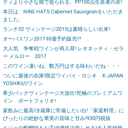
ティより小さな畑で造られる、PP100点生産者の赤!
本日は NINE HATS Cabernet Sauvignonをいただき
ました。
ランチ32 ヴィンテージ2015は素晴らしい出来!
オーパスワン2017 特価予約販売!?
大人気 争奪戦ワインが再入荷! レオネッティ・セラ
ー メルロー 2017
このワイン凄いね、数万円はする味わいだね・・・
ついに最後の在庫!限定ワイバイ・ヨシキ X-JAPAN
YOSHIKIのワイン
希少バックヴィンテージ大放出!究極のプレミアムワ
イン ポートフォリオ!
家飲みに最高!冷蔵庫に常備したい白!「家庭料理」に
ぴったりの絶妙な果実の旨味と甘み!930円税抜
ルジェの醍醐味をお手頃価格で楽しめる!大人気銘柄