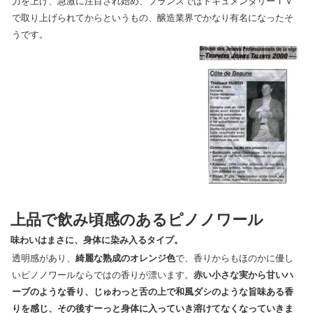
力を上げ、急激に注目され始め、フランスではドキュメンタリーＴＶ
で取り上げられてからというもの、醸造業界でかなり有名になったそ
うです。
上品で飲み頃感のあるピノノワール
味わいはまさに、身体に染み入るタイプ。
透明感があり、
綺麗な熟成のオレンジ色
で、香りからもほのかに優し
いピノノワールならではの香りが漂います。
赤い小さな実から甘いハ
ーブのような香り、じゅわっと舌の上で和風ダシのような旨味ある香
りを感じ、その後すーっと身体に入っていき溶けてなくなっていきま