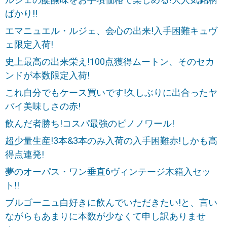
ばかり!!
エマニュエル・ルジェ、会心の出来!入手困難キュヴ
ェ限定入荷!
史上最高の出来栄え!100点獲得ムートン、そのセカ
ンドが本数限定入荷!
これ自分でもケース買いです!久しぶりに出合ったヤ
バイ美味しさの赤!
飲んだ者勝ち!コスパ最強のピノノワール!
超少量生産!3本&3本のみ入荷の入手困難赤!しかも高
得点連発!
夢のオーパス・ワン垂直6ヴィンテージ木箱入セッ
ト!!
ブルゴーニュ白好きに飲んでいただきたい!と、言い
ながらもあまりに本数が少なくて申し訳ありませ