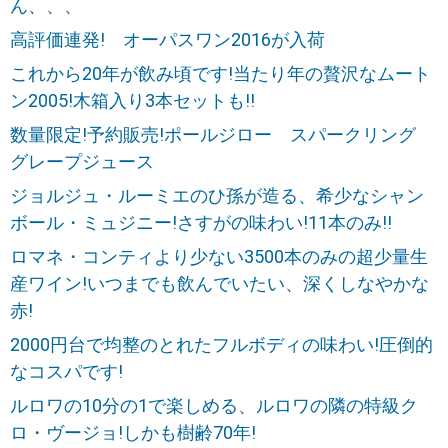
ん、、、
高評価連発! オーパスワン2016が入荷
これから20年が飲み頃です!当たり年の贅沢なムート
ン2005!木箱入り3本セットも!!
数量限定!予約販売!ポールジロー スパークリング
グレープジュース
ジョルジュ・ルーミエのひ孫が造る、希少なシャン
ボール・ミュジニー!さすがの味わい!11本のみ!!
ロマネ・コンティより少ない3500本のみの超少量生
産ワイン!いつまでも飲んでいたい、深くしなやかな
赤!
2000円台で均整のとれたフルボディの味わい!圧倒的
なコスパです!
ルロワの10分の1で楽しめる、ルロワの隣の特級ク
ロ・ヴージョ!しかも樹齢70年!