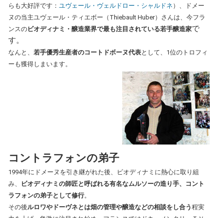
らも大好評です：
ユヴェール・ヴェルドロー・シャルドネ
）、ドメー
ヌの当主ユヴェール・ティエボー（Thiebault Huber）さんは、今フラ
で
ンスの
ビオディナミ・醸造業界で最も注目されている若手醸造家
す。
なんと、
若手優秀生産者のコートドボーヌ代表
として、1位のトロフィ
ーも獲得しまいます。
コントラフォンの弟子
1994年にドメーヌを引き継がれた後、ビオディナミに熱心に取り組
み、
ビオディナミの師匠と呼ばれる有名なムルソーの造り手、コント
ラフォンの弟子として修行
。
その後
ルロワやドーヴネとは畑の管理や醸造などの相談をし合う
程実