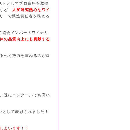
ミストとしてプロ資格を取得
など、
大変研究熱心なワイ
ナリーで醸造責任者を務める
て協会メンバーのワイナリ
体の品質向上にも貢献する
るべく努力を重ねるのがロ
、既にコンクールでも高い
ワインとして表彰されました
！
しまいます！！