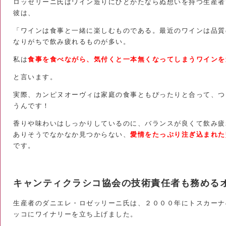
ロッゼリーニ氏はワイン造りにひとかたならぬ想いを持つ生産者
彼は
、
「ワインは食事と一緒に楽しむものである。最近のワインは品質
なりがちで飲み疲れるものが多い。
私は
食事を食べながら、気付くと一本無くなってしまうワインを
と言います。
実際、カンピヌオーヴィは家庭の食事ともぴったりと合って、つ
うんです！
香りや味わいはしっかりしているのに、バランスが良くて飲み疲
ありそうでなかなか見つからない、
愛情をたっぷり注ぎ込まれた
です。
キャンティクラシコ協会の技術責任者も務める
生産者のダニエレ・ロゼッリーニ氏は、２０００年にトスカーナ
ッコにワイナリーを立ち上げました。