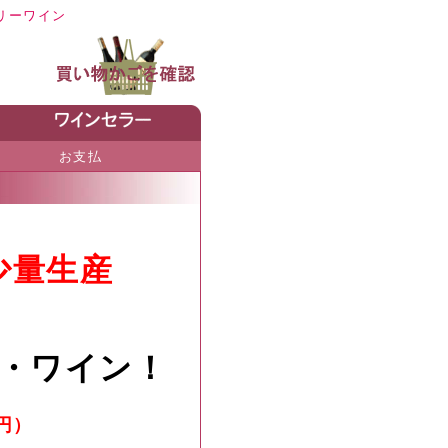
リーワイン
お支払
少量生産
・ワイン！
円）