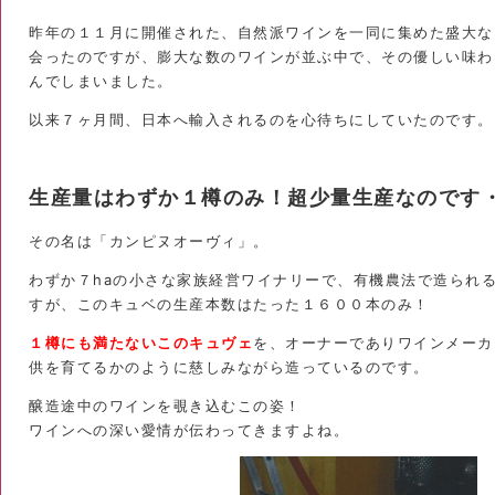
昨年の１１月に開催された、自然派ワインを一同に集めた盛大な
会ったのですが、膨大な数のワインが並ぶ中で、その優しい味わ
んでしまいました。
以来７ヶ月間、日本へ輸入されるのを心待ちにしていたのです。
生産量はわずか１樽のみ！超少量生産なのです
その名は「カンピヌオーヴィ」。
わずか７haの小さな家族経営ワイナリーで、有機農法で造られ
すが、このキュベの生産本数はたった１６００本のみ！
１樽にも満たないこのキュヴェ
を、オーナーでありワインメーカ
供を育てるかのように慈しみながら造っているのです。
醸造途中のワインを覗き込むこの姿！
ワインへの深い愛情が伝わってきますよね。