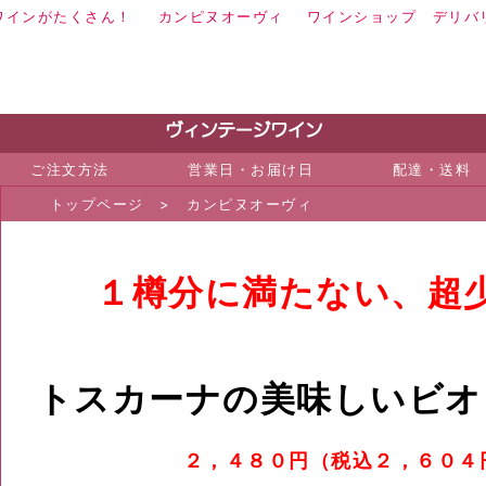
ワインがたくさん！
カンピヌオーヴィ
ワイン
ショップ デリバ
ご注文方法
営業日・お届け日
配達・送料
トップページ
>
カンピヌオーヴィ
１樽分に満たない、超
トスカーナの美味しいビオ
２，４８０円（税込２，６０４