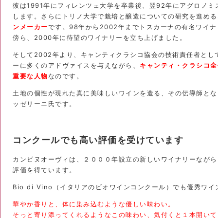
彼は1991年にフィレンツェ大学を卒業後、翌92年にアグロノ
します。さらにトリノ大学で栽培と醸造についての研究を進める
ンメーカー
です。98年から2002年までトスカーナの有名ワイ
傍ら、2000年に待望のワイナリーを立ち上げました。
そして2002年より、キャンティクラシコ協会の技術責任者とし
ーに多くのアドヴァイスを与えながら、
キャンティ・クラシコ全
重要な人物
なのです。
土地の個性が現れた真に美味しいワインを造る、その伝導師とな
ッゼリーニ氏です。
コンクールでも高い評価を受けています
カンピヌオーヴィは、２０００年設立の新しいワイナリーながら
評価を得ています。
Bio di Vino（イタリアのビオワインコンクール）でも優秀
華やか香りと、体に染み込むような優しい味わい。
そっと寄り添ってくれるようなこの味わい、気付くと１本開いて