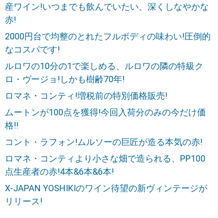
産ワイン!いつまでも飲んでいたい、深くしなやかな
赤!
2000円台で均整のとれたフルボディの味わい!圧倒的
なコスパです!
ルロワの10分の1で楽しめる、ルロワの隣の特級ク
ロ・ヴージョ!しかも樹齢70年!
ロマネ・コンティ!増税前の特別価格販売!
ムートンが100点を獲得!今回入荷分のみの今だけ価
格!!
コント・ラフォン!ムルソーの巨匠が造る本気の赤!
ロマネ・コンティより小さな畑で造られる、PP100
点生産者の赤!4本&6本&6本!
X-JAPAN YOSHIKIのワイン待望の新ヴィンテージが
リリース!