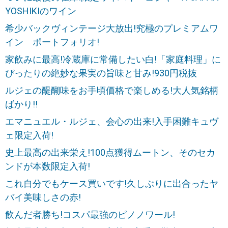
YOSHIKIのワイン
希少バックヴィンテージ大放出!究極のプレミアムワ
イン ポートフォリオ!
家飲みに最高!冷蔵庫に常備したい白!「家庭料理」に
ぴったりの絶妙な果実の旨味と甘み!930円税抜
ルジェの醍醐味をお手頃価格で楽しめる!大人気銘柄
ばかり!!
エマニュエル・ルジェ、会心の出来!入手困難キュヴ
ェ限定入荷!
史上最高の出来栄え!100点獲得ムートン、そのセカ
ンドが本数限定入荷!
これ自分でもケース買いです!久しぶりに出合ったヤ
バイ美味しさの赤!
飲んだ者勝ち!コスパ最強のピノノワール!