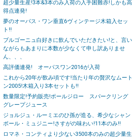
超少量生産!3本&3本のみ入荷の入手困難赤!しかも高
得点連発!
夢のオーパス・ワン垂直6ヴィンテージ木箱入セッ
ト!!
ブルゴーニュ白好きに飲んでいただきたい!と、言い
ながらもあまりに本数が少なくて申し訳ありませ
ん、、、
高評価連発! オーパスワン2016が入荷
これから20年が飲み頃です!当たり年の贅沢なムート
ン2005!木箱入り3本セットも!!
数量限定!予約販売!ポールジロー スパークリング
グレープジュース
ジョルジュ・ルーミエのひ孫が造る、希少なシャン
ボール・ミュジニー!さすがの味わい!11本のみ!!
ロマネ・コンティより少ない3500本のみの超少量生