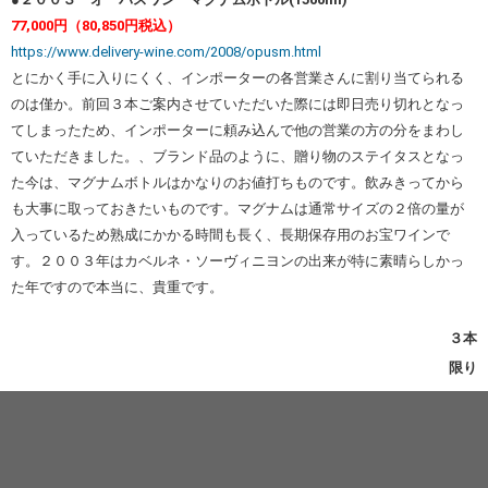
77,000円（80,850円税込）
https://www.delivery-wine.com/2008/opusm.html
とにかく手に入りにくく、インポーターの各営業さんに割り当てられる
のは僅か。前回３本ご案内させていただいた際には即日売り切れとなっ
てしまったため、インポーターに頼み込んで他の営業の方の分をまわし
ていただきました。、ブランド品のように、贈り物のステイタスとなっ
た今は、マグナムボトルはかなりのお値打ちものです。飲みきってから
も大事に取っておきたいものです。マグナムは通常サイズの２倍の量が
入っているため熟成にかかる時間も長く、長期保存用のお宝ワインで
す。２００３年はカベルネ・ソーヴィニヨンの出来が特に素晴らしかっ
た年ですので本当に、貴重です。
３本
限り