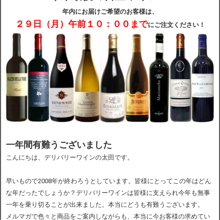
年内にお届けご希望のお客様は、
２９日（月）午前１０：００まで
配送・送料
にご注文ください！
お支払
メルマガ登録
ワイン検索
生まれ年のワイン【プラチナワイン】
一年間有難うございました
こんにちは、デリバリーワインの太田です。
【ワインセラーショップ】
早いもので2008年が終わろうとしています。皆様にとってこの年はどん
お電話 （03-5913-8046）
な年だったでしょうか？デリバリーワインは皆様に支えられ今年も無事
一年を乗り切ることが出来ました。本当にどうも有難うございます。
メルマガで色々と商品をご案内しながらも、本当に今お客様の求めてい