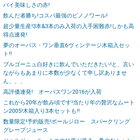
バイ美味しさの赤!
飲んだ者勝ち!コスパ最強のピノノワール!
超少量生産!3本&3本のみ入荷の入手困難赤!しかも高
得点連発!
夢のオーパス・ワン垂直6ヴィンテージ木箱入セッ
ト!!
ブルゴーニュ白好きに飲んでいただきたい!と、言い
ながらもあまりに本数が少なくて申し訳ありませ
ん、、、
高評価連発! オーパスワン2016が入荷
これから20年が飲み頃です!当たり年の贅沢なムート
ン2005!木箱入り3本セットも!!
数量限定!予約販売!ポールジロー スパークリング
グレープジュース