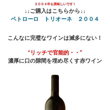
２００４年も美味しいです！
↓↓ご購入はこちらから↓↓
配送・送料
ペトローロ トリオーネ ２００４
お支払
こんなに完璧なワインは滅多にない！
メルマガ登録
“リッチで官能的・・”
ワイン検索
濃厚に口の隙間を埋め尽くす赤ワイン
生まれ年のワイン【プラチナワイン】
【ワインセラーショップ】
お電話 （03-5913-8046）