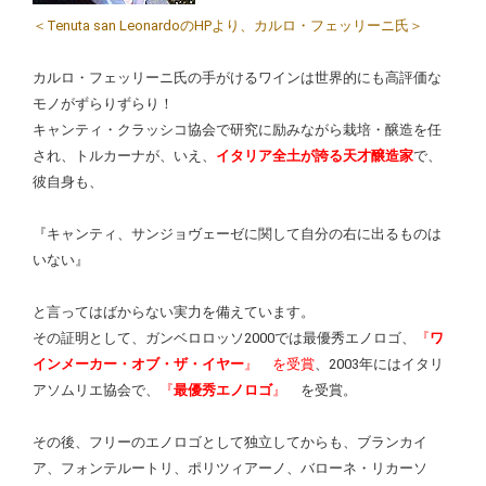
＜Tenuta san LeonardoのHPより、カルロ・フェッリーニ氏＞
カルロ・フェッリーニ氏の手がけるワインは世界的にも高評価な
モノがずらりずらり！
キャンティ・クラッシコ協会で研究に励みながら栽培・醸造を任
され、トルカーナが、いえ、
イタリア全土が誇る天才醸造家
で、
彼自身も、
『キャンティ、サンジョヴェーゼに関して自分の右に出るものは
いない』
と言ってはばからない実力を備えています。
その証明として、ガンベロロッソ2000では最優秀エノロゴ、
『
ワ
インメーカー・オブ・ザ・イヤー
』 を受賞
、2003年にはイタリ
アソムリエ協会で、
『
最優秀エノロゴ
』
を受賞。
その後、フリーのエノロゴとして独立してからも、ブランカイ
ア、フォンテルートリ、ポリツィアーノ、バローネ・リカーソ