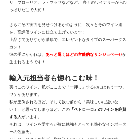
リ、ブローリオ、ラ・マッサなどなど、 多くのワイナリーからひ
っぱりだこで大変！
さらにその実力を見せつけるかのように、次々とそのワイン達
を、高評価ワインに仕立て上げています！
上品さでありながら濃厚で、エレガントなタイプのスーパータス
カン！
彼の手にかかれば、
あっと驚くほどの官能的なサンジョベーゼ
が
生まれるようです！
輸入元担当者も惚れこむ味！
実はこのワイン、私がここまで「一押し」するのにはもう一つ、
ワケがあります。
私が圧倒されるほど、そして飲む前から「美味しいに違いな
い！」と思ってしまうほど、この
『ペトローロ』のワインを絶賛
する人
がいます。
それは、ワインを愛するが故に勉強もとっても熱心なインポータ
ーの佐藤氏。