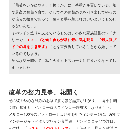
『葡萄をいかにやさしく扱うか、に一番重きを置いている。畑
で最高の葡萄を育て、そしてその葡萄の味を引き出してやるの
が僕らの役目であって、色々と手を加えればいいというものじ
ゃないんだ。』
そのワイン造りを支えているものは、小さな家族経営のワイナ
リーで、
エノロゴと当主自らが常に畑に気を配り、『最大限ブ
ドウの味を引き出す』
ことを重要視していることから始まって
いるのでしょう。
そんな話を聞いて、私も今すぐトスカーナに行きたくなってし
まいました。
改革の努力見事、花開く
その彼の熱心な試みのお陰で驚くほど品質が上がり、世界中に瞬
く間に広まり、ペトローロのワインは一躍有名になりました。
メルロー100％のガラトローナは94年を初ヴィンテージに、98年ヴ
ィンテージからイタリアワイン専門誌、ガンベロロッソで注目。
その後、『
トスカーナのペトリュス
』 と評され、様々な雑誌に