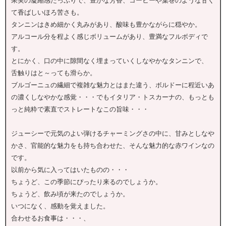
果実の凝縮感たっぷりで、豊かな芳香、コーヒーや葉巻のような甘く
て香ばしいほろ苦さも。
タンニンはきめ細かく丸みがあり、酸味も豊かながらに穏やか。
アルコール分を程よく感じボリュームがあり、豊満なフルボディで
す。
とにかく、口の中に隙間なく埋まっていくしなやかなタンニンで、
舌触りはと～っても滑らか。
ブルゴーニュの繊細で複雑な魅力とはまた違う、ボルドーに程近いあ
の濃くしなやかな感覚・・・でもイタリア・トスカーナの、もっとも
っと純粋で素直でストレートなこの旨味・・・
ジューシーで元気のよい弾けるチャーミングさの中に、甘みとしなや
かさ、官能的な魅力をも持ち合わせた、そんな魅力的な赤ワインなの
です。
以前から気に入ってはいたものの・・・
ちょうど、この季節にぴったり来るのでしょうか。
ちょうど、飲み頃が来たのでしょうか。
いつになく、感動を覚えました。
合わせるお食事は・・・、