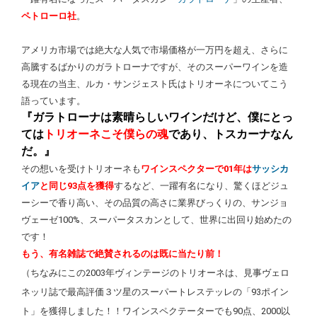
ペトローロ社
。
アメリカ市場では絶大な人気で市場価格が一万円を超え、さらに
高騰するばかりのガラトローナですが、そのスーパーワインを造
る現在の当主、ルカ・サンジェスト氏はトリオーネについてこう
語っています。
『ガラトローナは素晴らしいワインだけど、僕にとっ
ては
トリオーネこそ僕らの魂
であり、トスカーナなん
だ。』
その想いを受けトリオーネも
ワインスペクターで01年は
サッシカ
イア
と同じ93点を獲得
するなど、一躍有名になり、驚くほどジュ
ーシーで香り高い、その品質の高さに業界びっくりの、サンジョ
ヴェーゼ100%、スーパータスカンとして、世界に出回り始めたの
です！
もう、有名雑誌で絶賛されるのは既に当たり前！
（ちなみにこの2003年ヴィンテージのトリオーネは、見事ヴェロ
ネッリ誌で最高評価３ツ星のスーパートレステッレの「93ポイン
ト」を獲得しました！！ワインスペクテーターでも90点、2000以