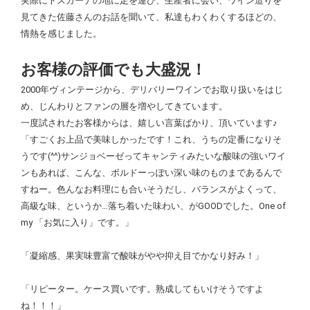
実際にトスカーナの地に足を運び、生産者に会い、ワイン造りを
見てきた佐藤さんのお話を聞いて、私達もわくわくするほどの、
情熱を感じました。
お客様の評価でも大盛況！
2000年ヴィンテージから、デリバリーワインでお取り扱いをはじ
め、じんわりとファンの層を増やしてきています。
一度試されたお客様からは、嬉しい言葉ばかり、頂いています♪
「すごくお上品で美味しかったです！これ、うちの定番になりそ
うです(^^)サンジョベーゼってキャンティみたいな酸味の強いワイ
ンもあれば、こんな、ボルドーっぽい深い味のものまであるんで
すねー。色んなお料理にも合いそうだし、バランスがよくって、
高級な味、というか…落ち着いた味わい、がGOODでした。One of
my 「お気に入り」です。」
「凝縮感、果実味豊富で酸味がやや抑え目でかなり好み！」
「リピーター。ケース買いです。熟成してもいけそうですよ
ね！！！」