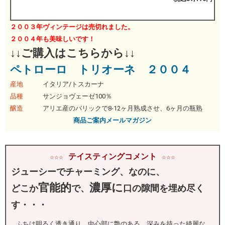
２００３年ヴィンテージは売切れました。
２００４年も美味しいです！
↓↓ご購入はこちらから↓↓
ペトローロ トリオーネ ２００４
産地
イタリア/トスカーナ
品種
サンジョヴェーゼ100％
醸造
アリエ産のバリックで8-12ヶ月熟成させ、6ヶ月の瓶熟
商品ご案内メールマガジン
テイスティングコメント
☆☆☆
☆
☆☆
ジューシーでチャーミング、なのに、
官能的
濃厚に
どこか
で、
口の隙間を埋め尽く
す・・・
ふちは明るく透き通り、中心部に艶のある、深みを持った綺麗な