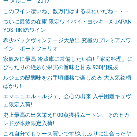
ー メルロー 2017
このワイン凄いね、数万円はする味わいだね・・・
ついに最後の在庫!限定ワイバイ・ヨシキ X-JAPAN
YOSHIKIのワイン
希少バックヴィンテージ大放出!究極のプレミアムワ
イン ポートフォリオ!
家飲みに最高!冷蔵庫に常備したい白!「家庭料理」に
ぴったりの絶妙な果実の旨味と甘み!930円税抜
ルジェの醍醐味をお手頃価格で楽しめる!大人気銘柄
ばかり!!
エマニュエル・ルジェ、会心の出来!入手困難キュヴ
ェ限定入荷!
史上最高の出来栄え!100点獲得ムートン、そのセカ
ンドが本数限定入荷!
これ自分でもケース買いです!久しぶりに出合ったヤ