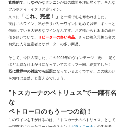
官能的で、しなやか
なタンニンが口の隙間を埋め尽くす、そんな
フルボディ・イタリア赤ワイン。
「これ、完璧！」
久々に
と一瞬で心を奪われました。
実は
このワイン、私がデリバリーワインに勤めて以来、ず～っと
信頼している大好きなワインなんです。お客様からも沢山の高評
価を頂いていて、
リピーターの多い商品
、さらに輸入元担当者の
お気に入り生産者とサポーターの多い商品。
そして、今回入荷した、この2003年のヴィンテージ、更に、驚く
ほど上質な仕上がりになっていてスタッフ一同、絶賛でした！
既に世界中の雑誌でも話題
になっているようですが、この味わい
を知れば当然、と言えるでしょう。
”トスカーナのペトリュス”で一躍有名
な
ペトローロのもう一つの顔！
このワインを手がけるのは、「トスカーナのペトリュス」として
一躍有名になったスーパータスカン「
ガラトローナ
」の生産者、