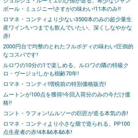
ジョルジュ・ルーミエのひ孫が造る、希少なシャン
ボール・ミュジニー!さすがの味わい!11本のみ!!
ロマネ・コンティより少ない3500本のみの超少量生
産ワイン!いつまでも飲んでいたい、深くしなやかな
赤!
2000円台で均整のとれたフルボディの味わい!圧倒的
なコスパです!
ルロワの10分の1で楽しめる、ルロワの隣の特級ク
ロ・ヴージョ!しかも樹齢70年!
ロマネ・コンティ!増税前の特別価格販売!
ムートンが100点を獲得!今回入荷分のみの今だけ価
格!!
コント・ラフォン!ムルソーの巨匠が造る本気の赤!
ロマネ・コンティより小さな畑で造られる、PP100
点生産者の赤!4本&6本&6本!