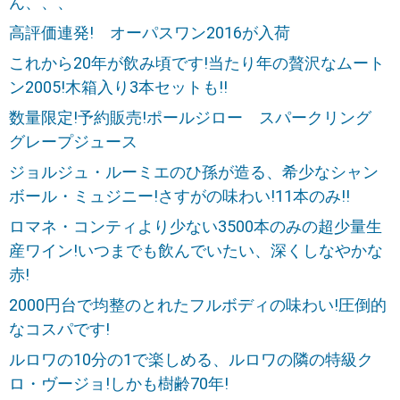
ん、、、
高評価連発! オーパスワン2016が入荷
これから20年が飲み頃です!当たり年の贅沢なムート
ン2005!木箱入り3本セットも!!
数量限定!予約販売!ポールジロー スパークリング
グレープジュース
ジョルジュ・ルーミエのひ孫が造る、希少なシャン
ボール・ミュジニー!さすがの味わい!11本のみ!!
ロマネ・コンティより少ない3500本のみの超少量生
産ワイン!いつまでも飲んでいたい、深くしなやかな
赤!
2000円台で均整のとれたフルボディの味わい!圧倒的
なコスパです!
ルロワの10分の1で楽しめる、ルロワの隣の特級ク
ロ・ヴージョ!しかも樹齢70年!