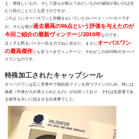
え、美味しいもの、そして誰もが飲んでみたいものの値段が高いのは当
たり前のことだとも思うのですが、、、
このようにオーパスワンと距離をおいていたロバート・パーカーです
過去最高の96点という評価を与えたのが
が、そんな彼が
今回ご紹介の最新ヴィンテージ2010年
なのです。
オーパスワン
泣く子も黙るパーカー氏を力でねじ伏せた、まさに
の最高傑作
とも言うべきヴィンテージ、それがこの2010年のオーパ
スワンなのです。
特殊加工されたキャップシール
オーパスワンは広く世界中で熱狂的ファンを持つワインのため、時には
偽者（中身が入れ替えられたもの）が出回っており、それは生産者であ
る彼等を大いに悩ませる出来事でした。