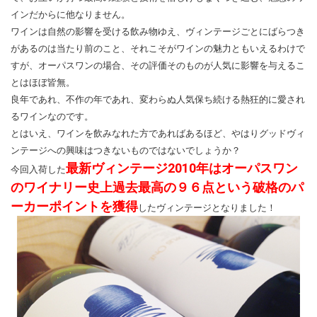
インだからに他なりません。
ワインは自然の影響を受ける飲み物ゆえ、ヴィンテージごとにばらつき
があるのは当たり前のこと、それこそがワインの魅力ともいえるわけで
すが、オーパスワンの場合、その評価そのものが人気に影響を与えるこ
とはほぼ皆無。
良年であれ、不作の年であれ、変わらぬ人気保ち続ける熱狂的に愛され
るワインなのです。
とはいえ、ワインを飲みなれた方であればあるほど、やはりグッドヴィ
ンテージへの興味はつきないものではないでしょうか？
最新ヴィンテージ2010年はオーパスワン
今回入荷した
のワイナリー史上過去最高の９６点という破格のパ
ーカーポイントを獲得
したヴィンテージとなりました！