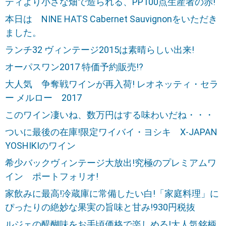
ティより小さな畑で造られる、PP100点生産者の赤!
本日は NINE HATS Cabernet Sauvignonをいただき
ました。
ランチ32 ヴィンテージ2015は素晴らしい出来!
オーパスワン2017 特価予約販売!?
大人気 争奪戦ワインが再入荷! レオネッティ・セラ
ー メルロー 2017
このワイン凄いね、数万円はする味わいだね・・・
ついに最後の在庫!限定ワイバイ・ヨシキ X-JAPAN
YOSHIKIのワイン
希少バックヴィンテージ大放出!究極のプレミアムワ
イン ポートフォリオ!
家飲みに最高!冷蔵庫に常備したい白!「家庭料理」に
ぴったりの絶妙な果実の旨味と甘み!930円税抜
ルジェの醍醐味をお手頃価格で楽しめる!大人気銘柄