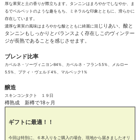
厚な果実と土の香りが際立ちます。タンニンはまろやかでしなやか、ま
るでベルベットのような趣をもち、ミネラルな印象とともに、滑らかに
存在しています。
じりあい、酸と
濃厚な果実の風味はまろやかな酸とともに綺麗に混
タンニンもしっかりとバランスよく存在しこのヴィンテー
ジが長熟であることを感じさせます。
ブレンド比率
カベルネ・ソーヴィニヨン84％、カベルネ・フラン5.5％、メルロー
5.5％、プティ・ヴェルド4％、マルベック1％
醸造
スキンコンタクト １９日
樽熟成 新樽で18ヶ月
ギフトに最適！！
今回は特別に、６本入りをご購入の場合、現地から届きましたオリ