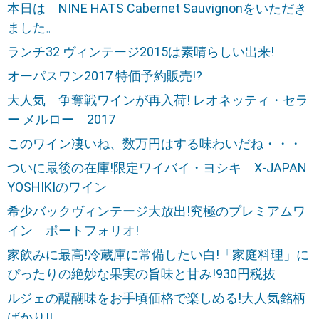
本日は NINE HATS Cabernet Sauvignonをいただき
ました。
ランチ32 ヴィンテージ2015は素晴らしい出来!
オーパスワン2017 特価予約販売!?
大人気 争奪戦ワインが再入荷! レオネッティ・セラ
ー メルロー 2017
このワイン凄いね、数万円はする味わいだね・・・
ついに最後の在庫!限定ワイバイ・ヨシキ X-JAPAN
YOSHIKIのワイン
希少バックヴィンテージ大放出!究極のプレミアムワ
イン ポートフォリオ!
家飲みに最高!冷蔵庫に常備したい白!「家庭料理」に
ぴったりの絶妙な果実の旨味と甘み!930円税抜
ルジェの醍醐味をお手頃価格で楽しめる!大人気銘柄
ばかり!!