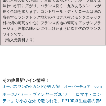
生の木苺の香りが漂い、芳醇で柔らかく、フルーツ豊かな
味わいが口に広がり、バランス良く、丸みあるタンニンが
長く余韻を飾ります。コントワール・デ・ザロームは彼の
所有するラングドック地方のペゼナス村とモンタニャック
村の畑の葡萄を中心にフランス各地の葡萄をアッサンブラ
ージュし理想の味わいに仕上げたまさに次世代のフランス
ワインです。
（輸入元資料より）
その他最新ワイン情報！
オーパスワンのセカンドが再入荷! オーバーチュア com
ホースパワー・ヴィンヤーズ2017 ロマネ・コン
ティより小さな畑で造られる、PP100点生産者の赤!