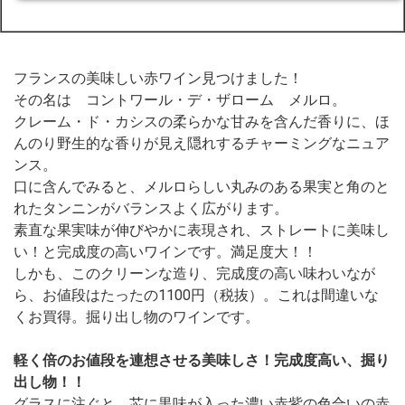
フランスの美味しい赤ワイン見つけました！
その名は コントワール・デ・ザローム メルロ。
クレーム・ド・カシスの柔らかな甘みを含んだ香りに、ほ
んのり野生的な香りが見え隠れするチャーミングなニュア
ンス。
口に含んでみると、メルロらしい丸みのある果実と角のと
れたタンニンがバランスよく広がります。
素直な果実味が伸びやかに表現され、ストレートに美味し
い！と完成度の高いワインです。満足度大！！
しかも、このクリーンな造り、完成度の高い味わいなが
ら、お値段はたったの1100円（税抜）。これは間違いな
くお買得。掘り出し物のワインです。
軽く倍のお値段を連想させる美味しさ！完成度高い、掘り
出し物！！
グラスに注ぐと、芯に黒味が入った濃い赤紫の色合いの赤