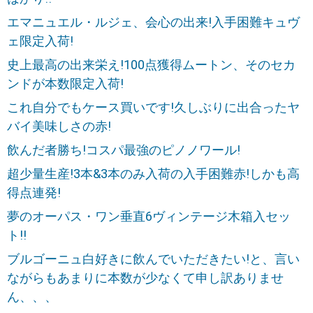
エマニュエル・ルジェ、会心の出来!入手困難キュヴ
ェ限定入荷!
史上最高の出来栄え!100点獲得ムートン、そのセカ
ンドが本数限定入荷!
これ自分でもケース買いです!久しぶりに出合ったヤ
バイ美味しさの赤!
飲んだ者勝ち!コスパ最強のピノノワール!
超少量生産!3本&3本のみ入荷の入手困難赤!しかも高
得点連発!
夢のオーパス・ワン垂直6ヴィンテージ木箱入セッ
ト!!
ブルゴーニュ白好きに飲んでいただきたい!と、言い
ながらもあまりに本数が少なくて申し訳ありませ
ん、、、