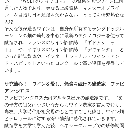
い、 『WSETのディプロマ』 の資格をもつワインに精
通した人物であり、更なる上級資格 マスターオブワイ
ン を目指し日々勉強を欠かさない、とっても研究熱心な
人物！
そんな彼が造るワインは、自身が所有するラングドックル
ーションの畑の葡萄を中心に最新のテクノロジーを使って
醸造され、フランスのワイン評価誌 『ギドアシェッ
ト』 や、イギリスのワイン評価誌 『デキャンタ』 と
いった雑誌媒体や、インターナショナル・ワイン・アン
ド・スピリットといったコンクールで高い評価を獲得して
います。
研究熱心！ ワインを愛し、勉強を続ける醸造家 ファビ
アン･グロス
ファビアン･グロス氏はアルザス出身の醸造家です。 彼
の母方の祖父は小さいながらもワイン農家を営んでおり、
高校、大学時代を祖父母のもとですごした彼は、ワイン畑
とテロワールに対する深い情熱に感化されていきます。
醸造学を大学で学んだ後、ヘネシーグループでの研修期間