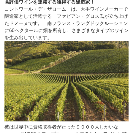
高評価ワインを連発する獲得する醸造家！
コントワール・デ・ザローム は、大手ワインメーカーで
醸造家として活躍する ファビアン・グロス氏が立ち上げ
たドメーヌです。 南フランス・ラングドックルーション
に60ヘクタールに畑を所有し、さまざまなタイプのワイン
を生み出しています。
彼は世界中に資格取得者がたった９０００人しかいな