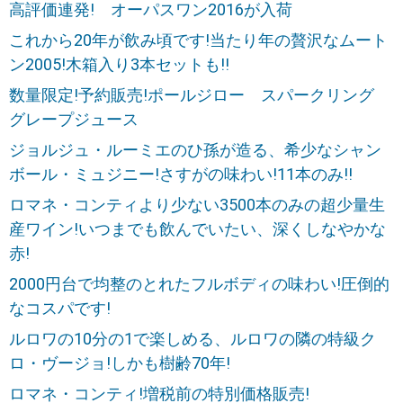
高評価連発! オーパスワン2016が入荷
これから20年が飲み頃です!当たり年の贅沢なムート
ン2005!木箱入り3本セットも!!
数量限定!予約販売!ポールジロー スパークリング
グレープジュース
ジョルジュ・ルーミエのひ孫が造る、希少なシャン
ボール・ミュジニー!さすがの味わい!11本のみ!!
ロマネ・コンティより少ない3500本のみの超少量生
産ワイン!いつまでも飲んでいたい、深くしなやかな
赤!
2000円台で均整のとれたフルボディの味わい!圧倒的
なコスパです!
ルロワの10分の1で楽しめる、ルロワの隣の特級ク
ロ・ヴージョ!しかも樹齢70年!
ロマネ・コンティ!増税前の特別価格販売!