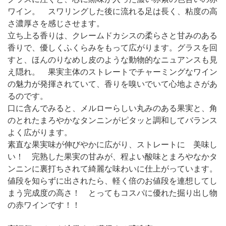
ワイン。 スワリングした後に流れる足は長く、粘度の高
さ濃厚さを感じさせます。
立ち上る香りは、クレームドカシスの柔らさと甘みのある
香りで、優しくふくらみをもって広がります。グラスを回
すと、ほんのりなめし皮のような動物的なニュアンスも見
え隠れ。 果実主体のストレートでチャーミングなワイン
の魅力が発揮されていて、香りを嗅いでいて心地よさがあ
るのです。
口に含んでみると、メルローらしい丸みのある果実と、角
のとれたまろやかなタンニンがピタッと調和してバランス
よく広がります。
素直な果実味が伸びやかに広がり、ストレートに 美味し
い！ 完熟した果実の甘みが、程よい酸味とまろやなかタ
ンニンに裏打ちされて綺麗な味わいに仕上がっています。
値段を知らずに出されたら、軽く倍のお値段を連想してし
まう完成度の高さ！ とってもコスパに優れた掘り出し物
の赤ワインです！！