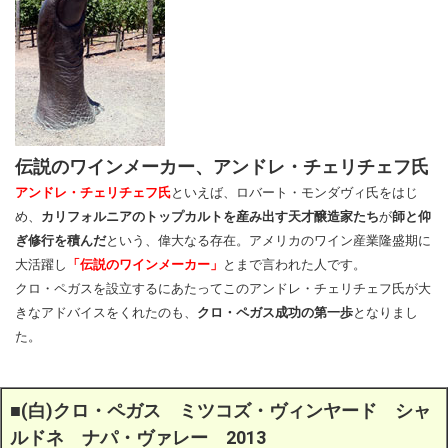
伝説のワインメーカー、アンドレ・チェリチェフ氏
アンドレ・チェリチェフ氏
といえば、ロバート・モンダヴィ氏をはじ
め、
カリフォルニアのトップカルトを産み出す天才醸造家たち
が
師と仰
ぎ修行を積んだ
という、偉大なる存在。アメリカのワイン産業隆盛期に
大活躍し
「伝説のワインメーカー」
とまで言われた人です。
クロ・ペガスを設立するにあたってこのアンドレ・チェリチェフ氏が大
きなアドバイスをくれたのも、
クロ・ペガス成功の第一歩
となりまし
た。
■
(白)クロ・ペガス
ミツコズ・ヴィンヤード シャ
ルドネ ナパ・ヴァレー 2013