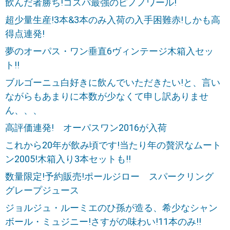
飲んだ者勝ち!コスパ最強のピノノワール!
超少量生産!3本&3本のみ入荷の入手困難赤!しかも高
得点連発!
夢のオーパス・ワン垂直6ヴィンテージ木箱入セッ
ト!!
ブルゴーニュ白好きに飲んでいただきたい!と、言い
ながらもあまりに本数が少なくて申し訳ありませ
ん、、、
高評価連発! オーパスワン2016が入荷
これから20年が飲み頃です!当たり年の贅沢なムート
ン2005!木箱入り3本セットも!!
数量限定!予約販売!ポールジロー スパークリング
グレープジュース
ジョルジュ・ルーミエのひ孫が造る、希少なシャン
ボール・ミュジニー!さすがの味わい!11本のみ!!