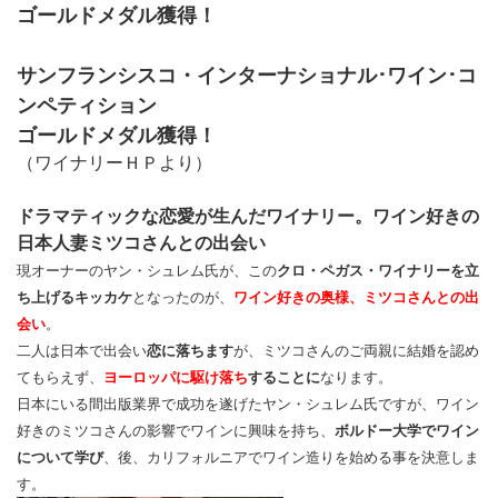
ゴールドメダル獲得！
サンフランシスコ・インターナショナル･ワイン･コ
ンペティション
ゴールドメダル獲得！
（ワイナリーＨＰより）
ドラマティックな恋愛が生んだワイナリー。
ワイン好きの
日本人妻ミツコさんとの出会い
現オーナーのヤン・シュレム氏が、この
クロ・ペガス・ワイナリーを立
ち上げるキッカケ
となったのが、
ワイン好きの奥様、ミツコさんとの出
会い
。
二人は日本で出会い
恋に落ちます
が、ミツコさんのご両親に結婚を認め
てもらえず、
ヨーロッパに駆け落ち
することに
なります。
日本にいる間出版業界で成功を遂げたヤン・シュレム氏ですが、ワイン
好きのミツコさんの影響でワインに興味を持ち、
ボルドー大学でワイン
について学び
、後、カリフォルニアでワイン造りを始める事を決意しま
す。