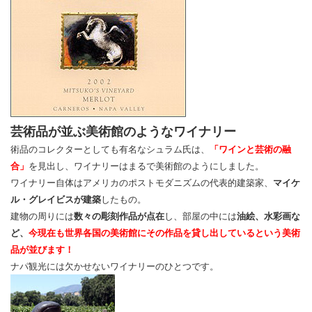
芸術品が並ぶ美術館のようなワイナリー
術品のコレクターとしても有名なシュラム氏は、
「ワインと芸術の融
合」
を見出し、ワイナリーはまるで美術館のようにしました。
ワイナリー自体はアメリカのポストモダニズムの代表的建築家、
マイケ
ル・グレイビスが建築
したもの。
建物の周りには
数々の彫刻作品が点在
し、部屋の中には
油絵、水彩画な
ど、
今現在も世界各国の美術館にその作品を貸し出しているという美術
品が並びます！
ナパ観光には欠かせないワイナリーのひとつです。