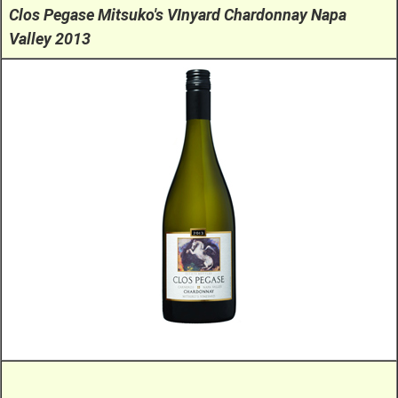
Cl
os Pegase Mitsuko's VInyard Chardonnay Napa
Valley 2013