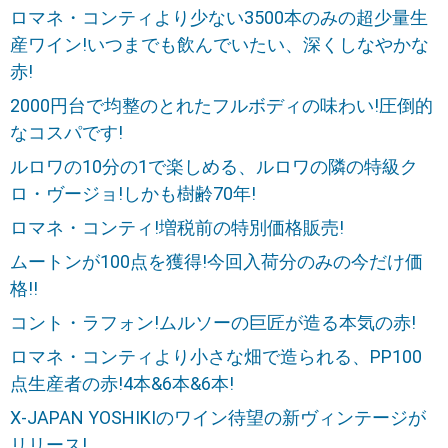
ロマネ・コンティより少ない3500本のみの超少量生
産ワイン!いつまでも飲んでいたい、深くしなやかな
赤!
2000円台で均整のとれたフルボディの味わい!圧倒的
なコスパです!
ルロワの10分の1で楽しめる、ルロワの隣の特級ク
ロ・ヴージョ!しかも樹齢70年!
ロマネ・コンティ!増税前の特別価格販売!
ムートンが100点を獲得!今回入荷分のみの今だけ価
格!!
コント・ラフォン!ムルソーの巨匠が造る本気の赤!
ロマネ・コンティより小さな畑で造られる、PP100
点生産者の赤!4本&6本&6本!
X-JAPAN YOSHIKIのワイン待望の新ヴィンテージが
リリース!