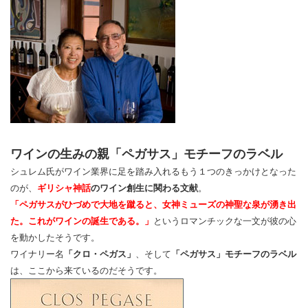
ワインの生みの親「ペガサス」モチーフのラベル
シュレム氏がワイン業界に足を踏み入れるもう１つのきっかけとなった
のが、
ギリシャ神話
のワイン創生に関わる文献
。
「ペガサスがひづめで大地を蹴ると、女神ミューズの神聖な泉が湧き出
た。これがワインの誕生である。」
というロマンチックな一文が彼の心
を動かしたそうです。
ワイナリー名
「クロ・ペガス」
、そして
「ペガサス」モチーフのラベル
は、ここから来ているのだそうです。