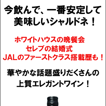
配送・送料
お支払
メルマガ登録
ワイン検索
生まれ年のワイン【プラチナワイン】
【ワインセラーショップ】
お電話 （03-5913-8046）