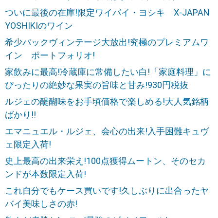
ついに最後の在庫!限定ワイバイ・ヨシキ X-JAPAN
YOSHIKIのワイン
希少バックヴィンテージ大放出!究極のプレミアムワ
イン ポートフォリオ!
家飲みに最高!冷蔵庫に常備したい白!「家庭料理」に
ぴったりの絶妙な果実の旨味と甘み!930円税抜
ルジェの醍醐味をお手頃価格で楽しめる!大人気銘柄
ばかり!!
エマニュエル・ルジェ、会心の出来!入手困難キュヴ
ェ限定入荷!
史上最高の出来栄え!100点獲得ムートン、そのセカ
ンドが本数限定入荷!
これ自分でもケース買いです!久しぶりに出合ったヤ
バイ美味しさの赤!