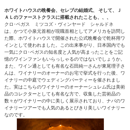
ホワイトハウスの晩餐会、セレブの結婚式、 そして、Ｊ
ＡＬのファーストクラスに搭載されたことも、、、
クロ･ペガス ミツコズ・ヴィンヤード シャルドネ
は、かつて小泉元首相が現職首相としてアメリカを訪問し
た際、ホワイトハウスで開催された公式晩餐会で乾杯用ワ
インとして使われました。この出来事がり、日本国内でも
一気にクロ･ペガスの知名度と人気が高まったことをご記
憶のワインファンもいらっしゃるのではないでしょうか。
また、ワイン通としても有名な石田純一さんが東尾理子さ
んは、ワイナリーのオーナーのお宅で挙式を行った後、ワ
イナリーの中庭でウェディングパーティーを催されまし
た。実はこちらのワイナリーのオーナーシュレム氏は美術
品のコレクターとしても有名な方で、収集した芸術品の
数々がワイナリーの中に美しく展示されており、ナパのワ
イナリーツアーでも人気のあるとびきり美しいワイナリー
なのです。