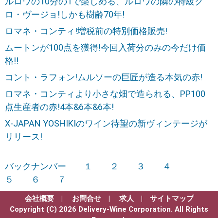
ルロワの10分の1で楽しめる、ルロワの隣の特級ク
ロ・ヴージョ!しかも樹齢70年!
ロマネ・コンティ!増税前の特別価格販売!
ムートンが100点を獲得!今回入荷分のみの今だけ価
格!!
コント・ラフォン!ムルソーの巨匠が造る本気の赤!
ロマネ・コンティより小さな畑で造られる、PP100
点生産者の赤!4本&6本&6本!
X-JAPAN YOSHIKIのワイン待望の新ヴィンテージが
リリース!
バックナンバー
１
２
３
４
５
６
７
会社概要
|
お問合せ
|
求人
|
サイトマップ
Copyright (C) 2026 Delivery-Wine Corporation. All Rights