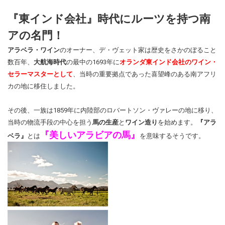
『東インド会社』時代にルーツを持つ南
アの名門！
アラベラ・ワイン
のオーナー、デ・ヴェット家は歴史をさかのぼること
数百年、
大航海時代
の最中の1693年に
オランダ東インド会社のワイン・
セラーマスターとして
、当時の重要拠点であった喜望峰のある南アフリ
カの地に移住しました。
その後、一族は1859年に内陸部のロバートソン・ヴァレーの地に移り、
当時の物流手段の中心を担う
馬の生産
と
ワイン造り
を始めます。
『アラ
『美しいアラビアの馬』
ベラ』
とは
を意味するそうです。