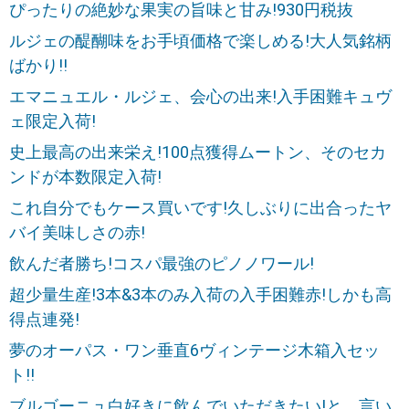
ぴったりの絶妙な果実の旨味と甘み!930円税抜
ルジェの醍醐味をお手頃価格で楽しめる!大人気銘柄
ばかり!!
エマニュエル・ルジェ、会心の出来!入手困難キュヴ
ェ限定入荷!
史上最高の出来栄え!100点獲得ムートン、そのセカ
ンドが本数限定入荷!
これ自分でもケース買いです!久しぶりに出合ったヤ
バイ美味しさの赤!
飲んだ者勝ち!コスパ最強のピノノワール!
超少量生産!3本&3本のみ入荷の入手困難赤!しかも高
得点連発!
夢のオーパス・ワン垂直6ヴィンテージ木箱入セッ
ト!!
ブルゴーニュ白好きに飲んでいただきたい!と、言い