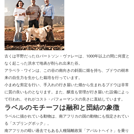
古くは平野だったロバートソン・ヴァレーは、1000年以上の間に何度と
なく起こった洪水で地表が削られ出来た谷。
アラベラ・ワインは、この谷の南向きの斜面に畑を持ち、ブドウの樹本
来の自生力を生かした栽培を行っています。
小まめな剪定を行い、手入れの行き届いた畑から生まれるブドウは非常
に質の良いものとなります。また、醸造も管理が行き届いた設備によっ
て行われ、それがコスト・パフォーマンスの良さに直結しています。
ラベルのモチーフは融和と団結の象徴
ラベルに描かれている動物は、南アフリカの国の動物にも指定されてい
る「スプリングボック」。
南アフリカの暗い過去でもある人種隔離政策「アパルトヘイト」を乗り