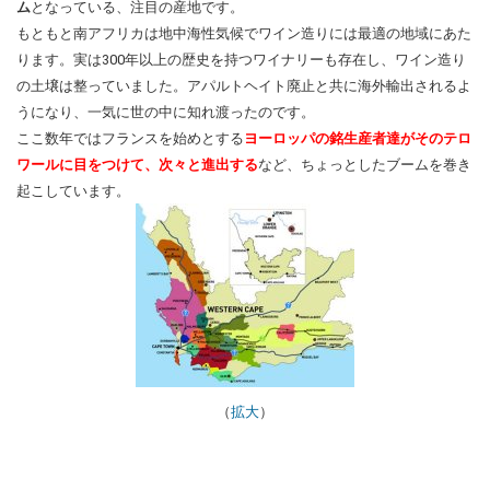
ム
となっている、注目の産地です。
もともと南アフリカは地中海性気候でワイン造りには最適の地域にあた
ります。実は300年以上の歴史を持つワイナリーも存在し、ワイン造り
の土壌は整っていました。アパルトヘイト廃止と共に海外輸出されるよ
うになり、一気に世の中に知れ渡ったのです。
ここ数年ではフランスを始めとする
ヨーロッパの銘生産者達がそのテロ
ワールに目をつけて、次々と進出する
など、ちょっとしたブームを巻き
起こしています。
（
拡大
）