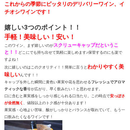
これからの季節にピッタリのデリバリーワイン、イ
チオシワインです！
嬉しい3つのポイント！！
手軽！美味しい！安い！
スクリューキャップだというこ
このワイン、まず嬉しいのが
と！！
どこにでも持ち出せて気軽に楽しめます♪保管するのにも楽で
すよね！
わかりやすく美
次に嬉しいのはこのクオリティ！！簡単に言うと
味しい
んです！！
キャップを外した瞬間に黄色い果実や花を思わせる
フレッシュでアロマ
ティックな香り
が広がり、早く飲みたい！と思わせます。
口に含むと果実感をしっかり感じられる口当たり。この時点で
安っぽさ
が全然無く
、値段以上のトク感が十分あります！
果実感・心地よい苦味、酸がしっかりとバランスが取れていて、もう一
口飲みたくなるワインです！