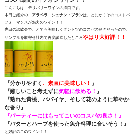
こんにちは、デリバリーワインの澤口です。
本日ご紹介の、
アラベラ シュナン・ブラン
は、とにかくそのコストパ
フォーマンスが魅力のワイン！！
先日の試飲会で、とても美味しくダントツのコスパの良さだったので、
やはり大好評！！
サンプルを取寄せ社内で再度試飲したところ
『分かりやすく
、素直に美味しい！
』
『難しいこと考えずに
気軽に飲める！
』
『熟れた黄桃、パパイヤ、そして花のように華やか
な香り』
『パーティーにはもってこいのコスパの良さ！』
『バターとハーブを使った魚介料理に合いそう！』
と好評のこのワイン！！