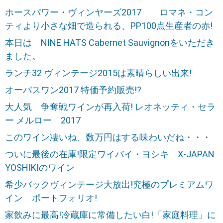
ホースパワー・ヴィンヤーズ2017 ロマネ・コン
ティより小さな畑で造られる、PP100点生産者の赤!
本日は NINE HATS Cabernet Sauvignonをいただき
ました。
ランチ32 ヴィンテージ2015は素晴らしい出来!
オーパスワン2017 特価予約販売!?
大人気 争奪戦ワインが再入荷! レオネッティ・セラ
ー メルロー 2017
このワイン凄いね、数万円はする味わいだね・・・
ついに最後の在庫!限定ワイバイ・ヨシキ X-JAPAN
YOSHIKIのワイン
希少バックヴィンテージ大放出!究極のプレミアムワ
イン ポートフォリオ!
家飲みに最高!冷蔵庫に常備したい白!「家庭料理」に