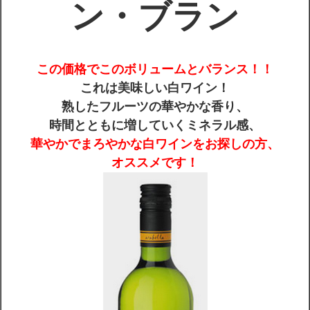
ン・ブラン
配送・送料
この価格でこのボリュームとバランス！！
お支払
これは美味しい白ワイン！
熟したフルーツの華やかな香り、
メルマガ登録
時間とともに増していくミネラル感、
華やかでまろやかな白ワインをお探しの方、
ワイン検索
オススメです！
生まれ年のワイン【プラチナワイン】
【ワインセラーショップ】
お電話 （03-5913-8046）