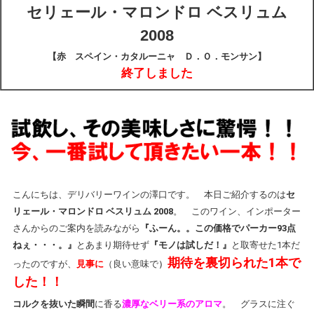
セリェール・マロンドロ ベスリュム
2008
【赤 スペイン・カタルーニャ Ｄ．Ｏ．モンサン】
終了しました
こんにちは、デリバリーワインの澤口です。 本日ご紹介するのは
セ
リェール・マロンドロ ベスリュム 2008
。 このワイン、インポーター
さんからのご案内を読みながら
『ふーん。。この価格でパーカー93点
ねぇ・・・。』
とあまり期待せず
『モノは試しだ！』
と取寄せた1本だ
期待を裏切られた1本で
ったのですが、
見事に
（良い意味で
）
した！！
コルクを抜いた瞬間
に香る
濃厚なベリー系のアロマ
。 グラスに注ぐ