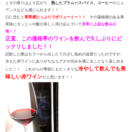
とその香りはより広がり、
熟したプラム
や
スパイス、コーヒー
のニュ
アンスなども感じられます！！
口に含むと
果実感たっぷりでボリューミー！！
その凝縮感のある果
実味にタンニンや酸が美しく溶け込んでいて
非常に上品な飲み心
地！！
正直、この価格帯のワインを飲んで久しぶりにビ
ックリしました！！
試飲した際はセラーから出したての少し低めの温度だったのですが、
冷えた赤ワインにありがちなエグさや渋みを感じることなく楽しめま
冷やして飲んでも美
した！！ これからの季節にもピッタリな
味しい赤ワイン
だと思います！！