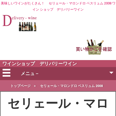
美味しいワインがたくさん！
セリェール・マロンドロ ベスリュム 2008 ワ
イン ショップ
デリバリーワイン
ワインショップ デリバリーワイン
メニュ－
会社概要
トップページ
>
セリェール・マロンドロ ベスリュム 2008
セリェール・マロ
ご注文方法
営業日・お届け日