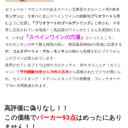
セリェール・マロンドロのあるスペイン北東部カタルーニャ州の
D.O.
モンサン
は、
リオハ
と並ぶスペインワインの銘醸地
プリオラート
を囲
むように位置し
『プリオラートのゴールデンリング』
と称され、今非
常に注目されている地域！！高品質のワインがたくさん生産競れてお
『スペインワインの穴場』
り、いわば
といったところ。
そのモンサンの中で最も標高の高い、標高最高800mの高地に位置する
村、
コルヌデーリャ・デル・モンサン
の畑から収穫されたブドウから
このワインは造られています。
使用されているブドウは50％ガルナッチャ、50％カリニェナ（カリニ
ャン）で
平均樹齢55年から75年の古木
から収穫されたブドウが用いら
れ、
セメントタンク・ステンレスタンクでの発酵後、フレンチオーク
で16ヶ月間熟成されます。
高評価に偽りなし！！
この価格で
パーカー93点
はめったにあり
ません！！