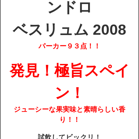
ンドロ
配送・送料
ベスリュム 2008
お支払
パーカー９３点！！
メルマガ登録
発見！極旨スペイ
ワイン検索
生まれ年のワイン【プラチナワイン】
ン！
【ワインセラーショップ】
ジューシーな果実味と素晴らしい香
お電話 （03-5913-8046）
り！！
試飲してビックリ！