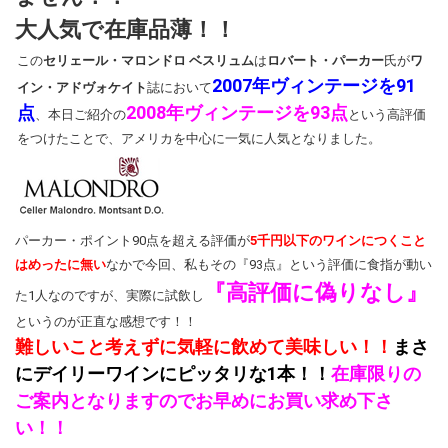
大人気で在庫品薄！！
この
セリェール・マロンドロ ベスリュム
は
ロバート・パーカー
氏が
ワ
2007年ヴィンテージを91
イン・アドヴォケイト
誌において
点
2008年ヴィンテージを93点
、本日ご紹介の
という高評価
をつけたことで、アメリカを中心に一気に人気となりました。
パーカー・ポイント90点を超える評価が
5千円以下のワインにつくこと
はめったに無い
なかで今回、私もその『93点』という評価に食指が動い
『高評価に偽りなし』
た1人なのですが、実際に試飲し
というのが正直な感想です！！
難しいこと考えずに気軽に飲めて美味しい！！
まさ
にデイリーワインにピッタリな1本！！
在庫限りの
ご案内となりますのでお早めにお買い求め下さ
い！！