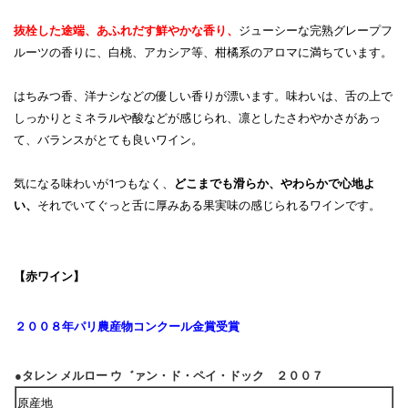
抜栓した途端、あふれだす鮮やかな香り、
ジューシーな完熟グレープフ
ルーツの香りに、白桃、アカシア等、柑橘系のアロマに満ちています。
はちみつ香、洋ナシなどの優しい香りが漂います。味わいは、舌の上で
しっかりとミネラルや酸などが感じられ、
凛としたさわやかさがあっ
て、
バランスがとても良いワイン。
気になる味わいが1つもなく、
どこまでも滑らか、やわらかで心地よ
い、
それでいてぐっと舌に厚みある果実味の感じられるワインです。
【赤ワイン】
２００８年パリ農産物コンクール金賞受賞
●タレン メルロー ウ゛ァン・ド・ペイ・ドック ２００７
原産地