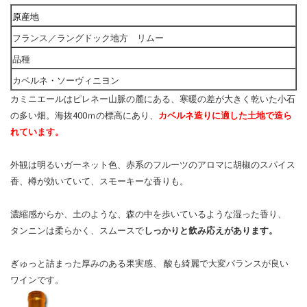
原産地
フランス／ラングドック地方 リムー
品種
カベルネ・ソーヴィニヨン
カミニエールはピレネー山脈の麓にある、寒暖の差が大きく乾いた小石
の多い畑。海抜400ｍの標高にあり、
カベルネ造りに適した土地で造ら
れています。
外観は明るいガーネット色、赤系のフルーツのアロマに胡椒のスパイス
香、樽が効いていて、スモーキーな香りも。
濃縮感からか、土のような、森の中を歩いているような湿った香り、
タンニンは柔らかく、スムースで
しっかりと飲み応えがあります。
ぎゅっと詰まった厚みのある果実感、 酸も綺麗で大変バランスが良い
ワインです。