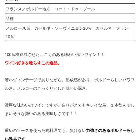
フランス／ボルドー地方 コート・ドゥ・ブール
品種
メルロー70％ カベルネ・ソーヴィニヨン20％ カベルネ・フラン
10％
100％樽熟成させた、こくのある味わい深いワイン！！
ワイン好きを唸らすこの逸品。
若いヴィンテージでありながら、熟成感があり、ボルドーらしいパワフ
ルさ、メルローのこっくりとした味わい深さ。
濃厚な味わいのワインですが、造りがとてもキレイな為、１本飲んでし
まいそうな勢いのある美味しさです！！
重めのソースを使った肉料理でも、負けない
力強さのあるボルドーらし
い逸品です。