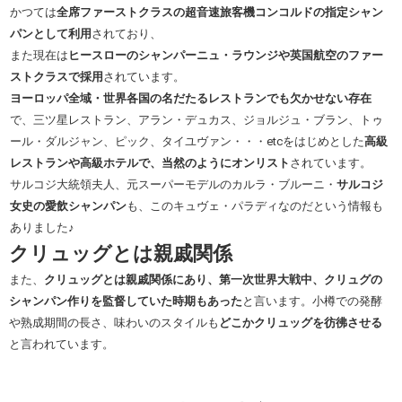
かつては
全席ファーストクラスの超音速旅客機コンコルドの指定シャン
パンとして利用
されており、
また現在は
ヒースローのシャンパーニュ・ラウンジや英国航空のファー
ストクラスで採用
されています。
ヨーロッパ全域・世界各国の名だたるレストランでも欠かせない存在
で、三ツ星レストラン、アラン・デュカス、ジョルジュ・ブラン、トゥ
ール・ダルジャン、ピック、タイユヴァン・・・etcをはじめとした
高級
レストランや高級ホテルで、当然のようにオンリスト
されています。
サルコジ大統領夫人、元スーパーモデルのカルラ・ブルーニ・
サルコジ
女史の愛飲シャンパン
も、このキュヴェ・パラディなのだという情報も
ありました♪
クリュッグとは親戚関係
また、
クリュッグとは親戚関係にあり、第一次世界大戦中、クリュグの
シャンパン作りを監督していた時期もあった
と言います。小樽での発酵
や熟成期間の長さ、味わいのスタイルも
どこかクリュッグを彷彿させる
と言われています。