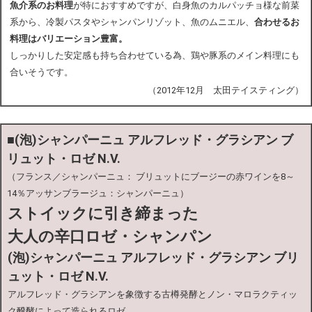
魚介系のお料理
が特におすすめですが、白身魚のカルパッチョ様な前菜
系から、冷製パスタやシャンパンリゾット、魚のムニエル、
合わせるお
料理はバリエーション豊富。
しっかりした安定感も持ち合わせている為、鶏や豚系のメイン料理にも
合いそうです。
（2012年12月 太田テイスティング）
■(泡)シャンパーニュ アルフレッド・グラシアン ブ
リュット・ロゼ N.V.
（フランス／シャンパーニュ： ブリュットにブージーの赤ワインを8～
14％アッサンブラージュ：シャンパーニュ）
ストイックに引き締まった
大人の辛口ロゼ・シャンパン
(泡)シャンパーニュ アルフレッド・グラシアン ブリ
ュット・ロゼ N.V.
アルフレッド・グラシアンを象徴する古樽発酵とノン・マロラクティッ
ク醗酵によって造られるロゼ。