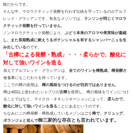
能だからです。
そんな中、マロラクティック発酵を行わず伝統を守っているのがアルフ
レッド・グラシアンです。有名なメゾンでは、
ランソンが同じくマロラ
クティック発酵を行っていません
。
ノンマロラクティック発酵により、
ぶどう本来のアロマや果実味が凝縮
し、また長期熟成に耐えうるポテンシャルを有するシャンパーニュを生
み出している
のです。
「古樽による発酵・熟成」・・・柔らかで、酸化に
対して強いワインを造る
加えてアルフレッド・グラシアンは、
全てのワインを樽熟成、樽発酵さ
せる
事にもこだわりを持っています。
ここでの樽の使用は、
樽の風味をつけるのが目的ではありません
。
樽は4回以上使われたシャブリの
古樽
を使用し、樽の風味をワインにつけ
ることではなく、マイクロ・オキシジネーションによって、
柔らかで、
酸化に対して強いワインを造る
ことにあるというのです。
ちなみにこの樽発酵・樽熟成しているメゾンは
ごく稀で、クリュッグ、
御三家的な存在とも言われています。
ボランジェと並んで