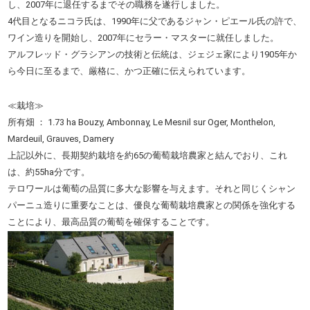
し、2007年に退任するまでその職務を遂行しました。
4代目となるニコラ氏は、1990年に父であるジャン・ピエール氏の許で、
ワイン造りを開始し、2007年にセラー・マスターに就任しました。
アルフレッド・グラシアンの技術と伝統は、ジェジェ家により1905年か
ら今日に至るまで、厳格に、かつ正確に伝えられています。
≪栽培≫
所有畑 ： 1.73 ha Bouzy, Ambonnay, Le Mesnil sur Oger, Monthelon,
Mardeuil, Grauves, Damery
上記以外に、長期契約栽培を約65の葡萄栽培農家と結んでおり、これ
は、約55ha分です。
テロワールは葡萄の品質に多大な影響を与えます。それと同じくシャン
パーニュ造りに重要なことは、優良な葡萄栽培農家との関係を強化する
ことにより、最高品質の葡萄を確保することです。