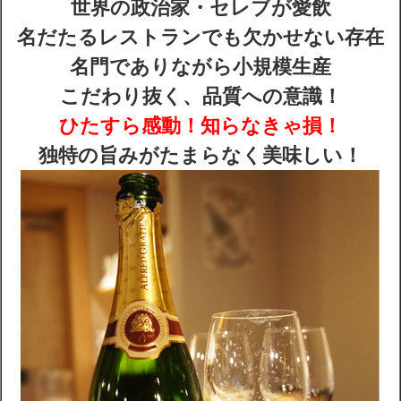
世界の政治家・セレブが愛飲
名だたるレストランでも欠かせない存在
配送・送料
名門でありながら小規模生産
こだわり抜く、品質への意識！
お支払
ひたすら感動！知らなきゃ損！
メルマガ登録
独特の旨みがたまらなく美味しい！
ワイン検索
生まれ年のワイン【プラチナワイン】
【ワインセラーショップ】
お電話 （03-5913-8046）