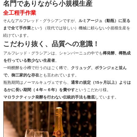
名門でありながら小規模生産
全工程手作業
そんなアルフレッド・グラシアンですが、
ルミアージュ（動瓶）に至る
まで全て手作業
という（現代では珍しい）機械に頼らない小規模生産を
続けています。
こだわり抜く、品質への意識！
アルフレッド・グラシアンは、シャンパーニュの中でも
樽発酵、樽熟成
を行っている数少ない生産者
。
一時醗酵を小樽で行うのはごく稀で、
クリュッグ、ボランジェと並ん
で、御三家的な存在
とも言われています。
瓶熟期間はノーマルキュヴェですら、
通常の規定（15ヶ月以上）よりは
るかに長い期間（４年～６年）を費やす
というこだわり様。
マロラクティック発酵を行わない伝統的手法も徹底
しています。