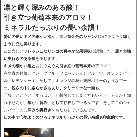
凛と輝く深みのある酸！
引き立つ葡萄本来のアロマ！
ミネラルたっぷりの長い余韻！
勢いの良いキメの細かい泡
が
、淡い黄金色のシャンパンにキラキラ輝く
ように立ち昇ります。
口に含むと
フレッシュなリンゴの爽やかな果実味
に調和した、
凛と力強
い奥行きのある酸
を感じます。
キメの細かい泡と共にぐんぐん引き立つ葡萄本来のアロマ！
赤や青の林檎、グレープフルーツにパッションフルーツ、オレンジピー
ル、レモンケーキ、そして、オレンジの花や発酵バターのようなブー
ケ、
鋭さの中に柔らかさもあり、クリーミーな一面も
。
「酸」というと「すっぱい」と想像してしまう方もいらっしゃるかも知
れませんが、
酸が「旨み」として存在
しているんです。そ
してこのシャ
ンパーニュに
深みや奥行き
をもたらしているんです。
口の中で心地よくのびるミネラルたっぷりの長い余韻も印象的です。