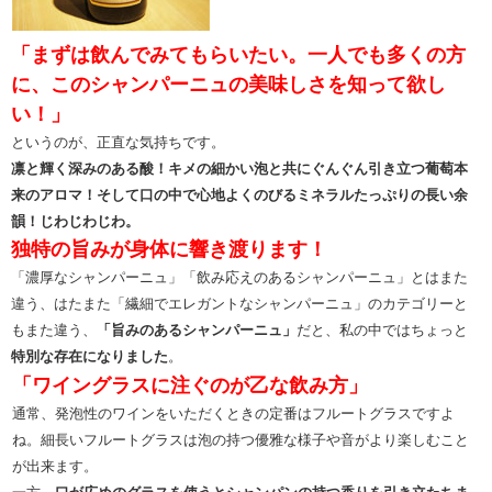
「
まずは飲んでみてもらいたい。一人でも多くの方
に、このシャンパーニュの美味しさを知って欲し
い！」
というのが、正直な気持ちです。
凛と輝く深みのある酸！キメの細かい泡と共にぐんぐん引き立つ葡萄本
来のアロマ！そして口の中で心地よくのびるミネラルたっぷりの長い余
韻！じわじわじわ。
独特の旨みが身体に響き渡ります！
「濃厚なシャンパーニュ」「飲み応えのあるシャンパーニュ」とはまた
違う、はたまた「繊細でエレガントなシャンパーニュ」のカテゴリーと
もまた違う、
「旨みのあるシャンパーニュ」
だと、私の中ではちょっと
特別な存在になりました
。
「ワイングラスに注ぐのが乙な飲み方」
通常、発泡性のワインをいただくときの定番はフルートグラスですよ
ね。細長いフルートグラスは泡の持つ優雅な様子や音がより楽しむこと
が出来ます。