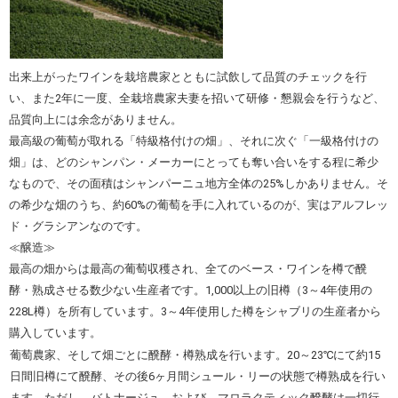
出来上がったワインを栽培農家とともに試飲して品質のチェックを行
い、また2年に一度、全栽培農家夫妻を招いて研修・懇親会を行うなど、
品質向上には余念がありません。
最高級の葡萄が取れる「特級格付けの畑」、それに次ぐ「一級格付けの
畑」は、どのシャンパン・メーカーにとっても奪い合いをする程に希少
なもので、その面積はシャンパーニュ地方全体の25%しかありません。そ
の希少な畑のうち、約60%の葡萄を手に入れているのが、実はアルフレッ
ド・グラシアンなのです。
≪醸造≫
最高の畑からは最高の葡萄収穫され、全てのベース・ワインを樽で醗
酵・熟成させる数少ない生産者です。1,000以上の旧樽（3～4年使用の
228L樽）を所有しています。3～4年使用した樽をシャブリの生産者から
購入しています。
葡萄農家、そして畑ごとに醗酵・樽熟成を行います。20～23℃にて約15
日間旧樽にて醗酵、その後6ヶ月間シュール・リーの状態で樽熟成を行い
ます。ただし、バトナージュ、および、マロラクティック醗酵は一切行