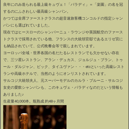
良年にのみ造られる最上級キュヴェ！
「パラディ」＝「楽園」の名を冠
するのにふさわしい最高級シャンパン。
かつては全席ファーストクラスの超音速旅客機コンコルドの指定シャン
パンにも選ばれていました。
現在ではヒースローのシャンパーニュ・ラウンジや英国航空のファース
トクラスで採用されている他、
フランスの大統領官邸であるエリゼ宮に
も納品されていて、公式晩餐会等で
親しまれています。
ヨーロッパ全域・世界各国の名だたるレストランでも欠かせない存在
で、三ツ星レストラン、アラン・デュカス、ジョルジュ・ブラン、トゥ
ール・ダルジャン、ピック、タイユヴァン・・・etcといった高級レスト
ランや高級ホテルで、当然のようにオンリストされています。
サルコジ大統領夫人、元スーパーモデルのカルラ・ブルーニ・サルコジ
女史の愛飲シャンパンも、このキュヴェ・パラディなのだという情報も
ありました♪
生産量40,000本。瓶熟成 約48ヶ月間