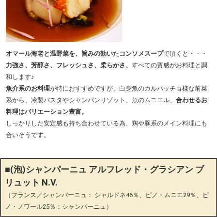
オマール海老と温野菜を、旨みの効いたコンソメスープ
で頂くと・・・
力強さ、芳醇さ、フレッシュさ、柔らかさ、
すべての質感がお料理と調
和します♪
魚介系のお料理
が特におすすめですが、白身魚のカルパッチョ様な前菜
系から、冷製パスタやシャンパンリゾット、魚のムニエル、
合わせるお
料理はバリエーション豊富。
しっかりした安定感も持ち合わせている為、鶏や豚系のメイン料理にも
合いそうです。
■(泡)シャンパーニュ アルフレッド・グラシアン ブ
リュット N.V.
（フランス／シャンパーニュ： シャルドネ46％、ピノ・ムニエ29％、ピ
ノ・ノワール25％：シャンパーニュ）