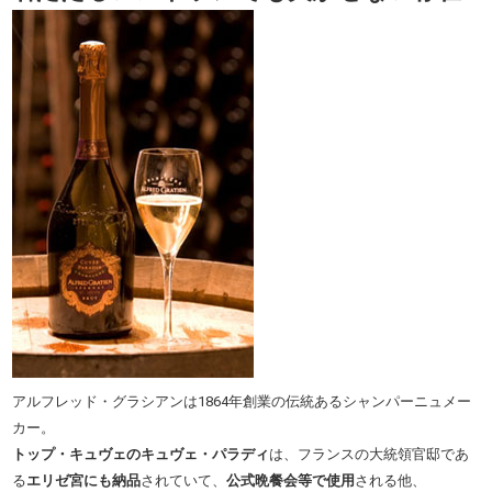
アルフレッド・グラシアンは1864年創業の伝統あるシャンパーニュメー
カー。
トップ・キュヴェのキュヴェ・パラディ
は、フランスの大統領官邸であ
る
エリゼ宮にも納品
されていて、
公式晩餐会等で使用
される他、