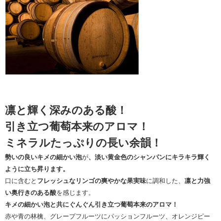
凛と輝く深みのある酸！
引き立つ葡萄本来のアロマ！
ミネラルたっぷりの長い余韻！
勢いの良いキメの細かい泡
が
、淡い黄金色のシャンパンにキラキラ輝く
ように立ち昇ります。
口に含むと
フレッシュなリンゴの爽やかな果実味
に調和した、
凛と力強
い奥行きのある酸
を感じます。
キメの細かい泡と共にぐんぐん引き立つ葡萄本来のアロマ！
赤や青の林檎、グレープフルーツにパッションフルーツ、オレンジピー