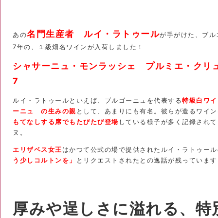
名門生産者 ルイ・ラトゥール
あの
が手がけた、ブル
7年の、１級畑名ワインが入荷しました！
シャサーニュ・モンラッシェ プルミエ・クリュ
7
ルイ・ラトゥールといえば、ブルゴーニュを代表する
特級白ワイ
ーニュ の生みの親
として、あまりにも有名。彼らが造るワイン
もてなしする席でもたびたび登場
している様子が多く記録されて
ヌ。
エリザベス女王
はかつて公式の場で提供されたルイ・ラトゥール
う少しコルトンを」
とリクエストされたとの逸話が残っています
厚みや逞しさに溢れる、特