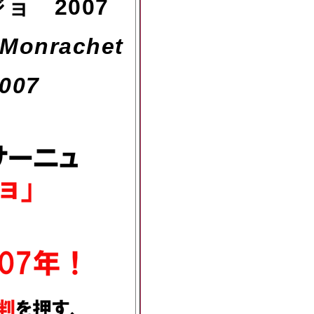
ジョ
2007
 Monrachet
2007