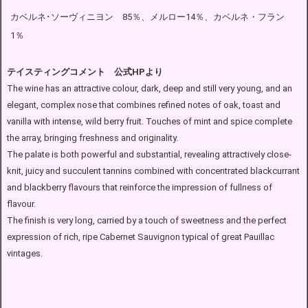
カベルネ･ソーヴィニヨン 85％、メルロー14％、カベルネ・フラン
1％
テイスティングコメント 公式HPより
The wine has an attractive colour, dark, deep and still very young, and an
elegant, complex nose that combines refined notes of oak, toast and
vanilla with intense, wild berry fruit. Touches of mint and spice complete
the array, bringing freshness and originality.
The palate is both powerful and substantial, revealing attractively close-
knit, juicy and succulent tannins combined with concentrated blackcurrant
and blackberry flavours that reinforce the impression of fullness of
flavour.
The finish is very long, carried by a touch of sweetness and the perfect
expression of rich, ripe Cabernet Sauvignon typical of great Pauillac
vintages.