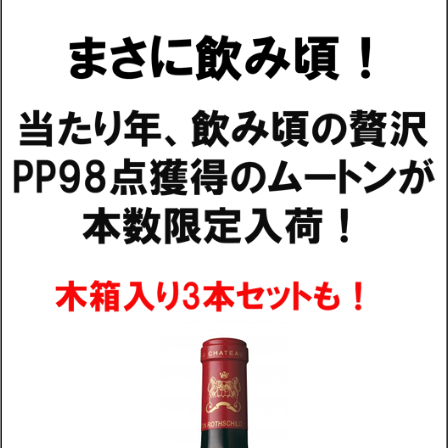
営業日・お届け日
配送・送料
お支払
メルマガ登録
ワイン検索
生まれ年のワイン【プラチナワイン】
【ワインセラーショップ】
お電話 （03-5913-8046）