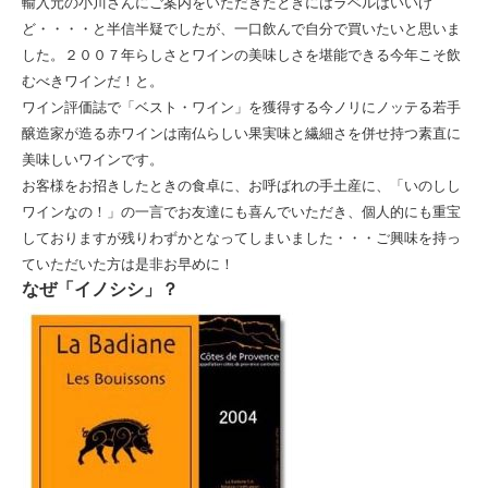
輸入元の小川さんにご案内をいただきたときにはラベルはいいけ
ど・・・・と半信半疑でしたが、一口飲んで自分で買いたいと思いま
配送・送料
した。２００７年らしさとワインの美味しさを堪能できる今年こそ飲
むべきワインだ！と。
ワイン評価誌で「ベスト・ワイン」を獲得する今ノリにノッテる若手
お支払
醸造家が造る赤ワインは南仏らしい果実味と繊細さを併せ持つ素直に
美味しいワインです。
メルマガ登録
お客様をお招きしたときの食卓に、お呼ばれの手土産に、「いのしし
ワインなの！」の一言でお友達にも喜んでいただき、個人的にも重宝
ワイン検索
しておりますが残りわずかとなってしまいました・・・ご興味を持っ
ていただいた方は是非お早めに！
なぜ「イノシシ」？
生まれ年のワイン【プラチナワイン】
【ワインセラーショップ】
お電話 （03-5913-8046）