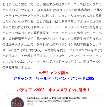
とはまったく異なっている。醸造するのはブルゴーニュではなくプロヴ
ァンスのブドウであり、(４０年前にはネゴシアンの仕事内容は）平凡な
ルーティーンワークだったのに対して、ジョン・リュックの大志を反映
したものとなっている。ことの始まりは１９９５年、ブルゴーニュの白
ブドウ買いにかけては名高いジョン・ルイ・ギュフェンスに指導を受け
たローヌのネゴシアン兼醸造家エリック・テクシエに出会ったことにあ
る。金融経済界を捨て、我らがジョン・リュックは醸造学校で習う机上
の理論をおさえた上で、をそれぞれのアペラシオン現地で醸造をし、Ｓ
Ｏ．2の使用は最低限に抑え、自然酵母を使う。ブドウ本来の味を生かす
ため樽は３～５年樽を使用する。２００３年、ジョン・リュック・ポワ
ンソのカシスは、パレット、そしてバンドールに早くも、テロワールと
の同化を感じさせる。
≪デキャンタ誌≫
デキャンタ・ワールド・ワイン・アワード2005
バディアン2003 オススメワインに選出！