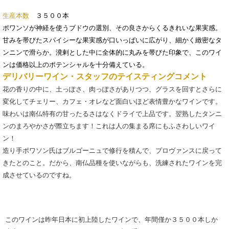
生産本数
３５００本
ポワンソが神経を使うブドウの選別、その良さからくるきれいな果実感。
甘みを帯びたスパイシーな果実感が口いっぱいに広がり、細かく緻密なタ
ンニンで滑らか。溌剌とした中に全体的に丸みを帯びた印象で、このワイ
ンは価格以上のポテンシャルを十分備えている。
デリバリーワイン・スタッフのテイスティングコメント
花の香りの中に、土っぽさ、肉っぽさがありつつ、グラスを回すとさらに
変化してチェリー、カフェ・オレなど面白いほど表情豊かなワインです。
味わいは南仏特有の甘ったるさはなくドライで上品です。翌熟したタンニ
ンのまろやかさが際立ちます！これは人の集まる席にもふさわしいワイ
ン！
造り手ポワソン氏はブルゴーニュで修行を積んで、プロヴァンスに戻って
きたとのこと。だから、南仏品種を使いながらも、洗練されたワインを完
成させているのですね。
このワインは昨年日本に初上陸したワインで、年間僅か３５００本しか