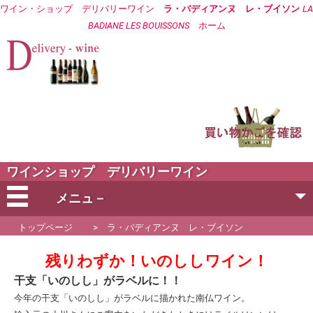
ワイン
・ショップ デリバリーワイン
ラ・バディアンヌ レ・ブイソン
LA
BADIANE LES BOUISSONS
ホーム
ワインショップ デリバリーワイン
メニュ－
トップページ
>
ラ・バディアンヌ レ・ブイソン
会社概要
残りわずか！いのししワイン！
ご注文方法
干支「いのしし」がラベルに！！
今年の干支「いのしし」がラベルに描かれた南仏ワイン。
営業日・お届け日