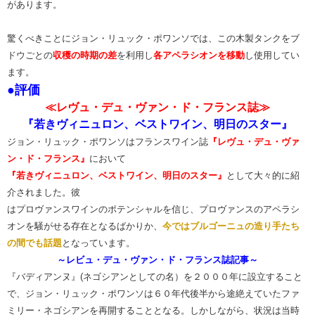
があります。
驚くべきことにジョン・リュック・ポワンソでは、この木製タンクをブ
ドウごとの
収穫の時期の差
を利用し
各アペラシオンを移動
し使用してい
ます。
●評価
≪レヴュ・デュ・ヴァン・ド・フランス誌≫
『若きヴィニュロン、ベストワイン、明日のスター』
ジョン・リュック・ポワンソはフランスワイン誌
『レヴュ・デュ・ヴァ
ン・ド・フランス』
において
『若きヴィニュロン、ベストワイン、明日のスター』
として大々的に紹
介されました。彼
はプロヴァンスワインのポテンシャルを信じ、プロヴァンスのアペラシ
オンを騒がせる存在となるばかりか、
今ではブルゴーニュの造り手たち
の間でも話題
となっています。
～レビュ・デュ・ヴァン・ド・フランス誌記事～
『バディアンヌ』(ネゴシアンとしての名）を２０００年に設立すること
で、ジョン・リュック・ポワンソは６０年代後半から途絶えていたファ
ミリー・ネゴシアンを再開することとなる。しかしながら、状況は当時