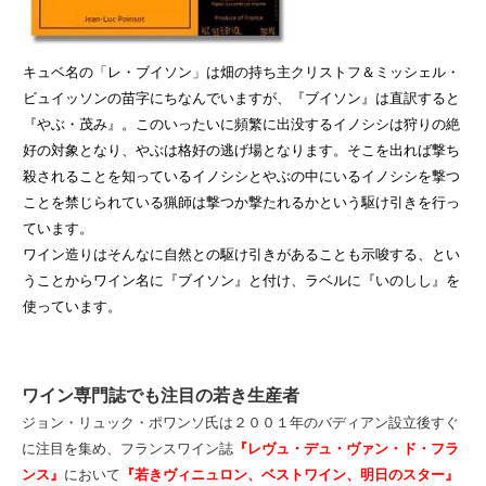
キュベ名の「レ・ブイソン」は畑の持ち主クリストフ＆ミッシェル・
ビュイッソンの苗字にちなんでいますが、『ブイソン』は直訳すると
『やぶ・茂み』。このいったいに頻繁に出没するイノシシは狩りの絶
好の対象となり、やぶは格好の逃げ場となります。そこを出れば撃ち
殺されることを知っているイノシシとやぶの中にいるイノシシを撃つ
ことを禁じられている猟師は撃つか撃たれるかという駆け引きを行っ
ています。
ワイン造りはそんなに自然との駆け引きがあることも示唆する、とい
うことからワイン名に『ブイソン』と付け、ラベルに『いのしし』を
使っています。
ワイン専門誌でも注目の若き生産者
ジョン・リュック・ポワンソ氏は２００１年のバディアン設立後すぐ
に注目を集め、フランスワイン誌
『レヴュ・デュ・ヴァン・ド・フラ
ンス』
において
『若きヴィニュロン、ベストワイン、明日のスター』