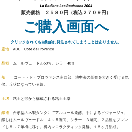
La Badiane Les Bouissons 2004
販売価格 ２５８０円（税込２７０９円）
ご購入画面へ
クリックされても自動的に発注されてしまうことはありません。
産地
AOC Cote de Provence
品種
ムールヴェードル60％、シラー40％
畑
コート・ド・プロヴァンス南西部、地中海の影響を大きく受ける気
候。丘状になっている畑。
土壌
粘土と砂から構成される粘土土壌
醸造
台形型の木製タンクにてアルコール発酵。手によるピジャージュ。
醸しはムールヴェードル ４～５週間、シラー ３週間。２品種をブレン
。
ドし５～７年樽に移す。樽内マロラクティック発酵。１５ヶ月熟成