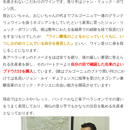
生産されないこだわりのワインです。造り手はジャン・リュック・ポワ
ンソ氏。
曾おじいちゃん、おじいちゃんの代までブルゴーニュで一連のグランク
リュワインを扱うネゴシアンをしていたという家系に育ったジョン・リ
ュック・ポワンソ氏。彼は数年にわたる金融界での経験を経て投資だけ
をするつもりでしたが、
『ワイン醸造のことをかじっていくうちに、い
つしかのめりこんでいる自分を発見した』
といい、ワイン造りに身を投
じることになります。
各アペラシオンのドメーヌをほぼ全てを廻り、彼の厳しい要望に答えら
れる生産者を探し、そのパートナーより
自分の目で確認した出来のよい
ブドウだけを購入
しています。(彼はブルゴーニュのブドウ買い付けにか
けては名高いジョン・ルイ・ギュフェンスに指導を受けたネゴシアン兼
醸造家のエリック・テクシエに出会い能力を開花させています）
現在ではカシスやパレット、バンドールなど各アペラシオンでその違い
をうまく表現しており、南仏の造り手でもかなりの注目を集める生産者
となっております。