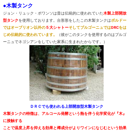
●木製タンク
ジョン・リュック・ポワンソは昔は伝統的に使われていた
木製上部開放
型タンク
を使用しております。台形形をしたこの木製タンクは
ボルドー
ではオーブリオン以外の
５大シャトー
そしてブルゴーニュでは
DRC
をは
じめ伝統的に使われています。
（彼がこのタンクを使用するのはブルゴ
ーニュでネゴシアンをしていた家系に生まれたからです。）
ＤＲＣでも使われる上部開放型木製タンク
木製タンクの特徴は、アルコール発酵という熱を伴う化学変化が『木』
に接触する
ことで温度上昇を抑える効果と樽成分がよりワインになじむという効果