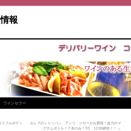
情報
ワインセラー
合うフルボディ
セレブのシャンパン、アンリ・ジローがお買得！迫力のマ
グナムボトル！７本のみ！7/1 12:00締切！！
→