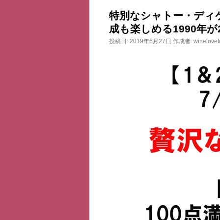
ン
特別なシャトー・ディケム
ツ
成も楽しめる1990年が
投稿日:
2019年6月27日
作成者:
winelovet
へ
ス
キ
ッ
プ