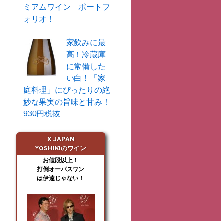
ミアムワイン ポートフ
ォリオ！
家飲みに最
高！冷蔵庫
に常備した
い白！「家
庭料理」にぴったりの絶
妙な果実の旨味と甘み！
930円税抜