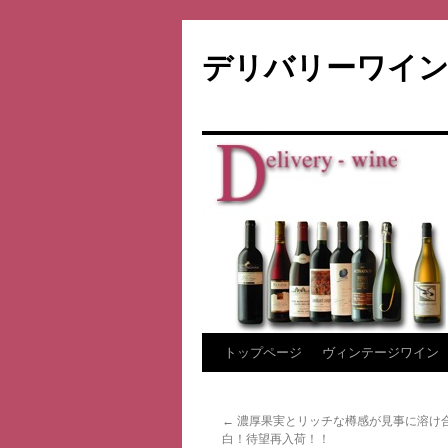
デリバリーワイン
コ
トップページ
ヴィンテージワイン
ン
←
濃厚果実とリッチな樽感が見事に溶け
テ
白！待望再入荷！！