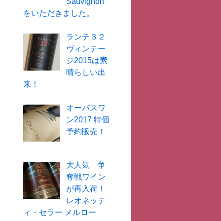
Sauvignon
をいただきました。
ランチ３２
ヴィンテー
ジ2015は素
晴らしい出
来！
オーパスワ
ン2017 特価
予約販売！
大人気 争
奪戦ワイン
が再入荷！
レオネッテ
ィ・セラー メルロー