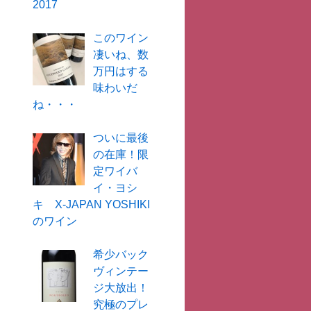
2017
このワイン
凄いね、数
万円はする
味わいだ
ね・・・
ついに最後
の在庫！限
定ワイバ
イ・ヨシ
キ X-JAPAN YOSHIKI
のワイン
希少バック
ヴィンテー
ジ大放出！
究極のプレ