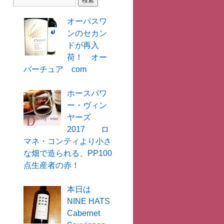
オーパスワ
ンのセカン
ドが再入
荷！ オー
バーチュア com
ホースパワ
ー・ヴィン
ヤーズ
2017 ロ
マネ・コンティより小さ
な畑で造られる、PP100
点生産者の赤！
本日は
NINE HATS
Cabernet