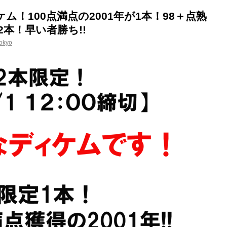
！100点満点の2001年が1本！98＋点熟
2本！早い者勝ち!!
okyo