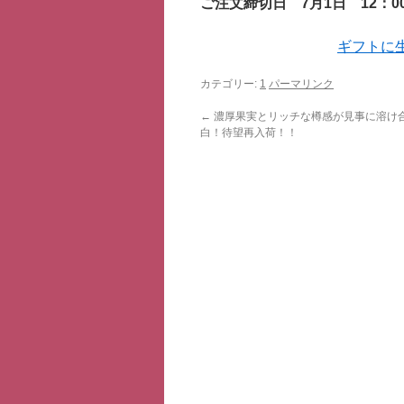
ご注文締切日 7月1日 12：0
ギフトに
カテゴリー:
1
パーマリンク
←
濃厚果実とリッチな樽感が見事に溶け
白！待望再入荷！！