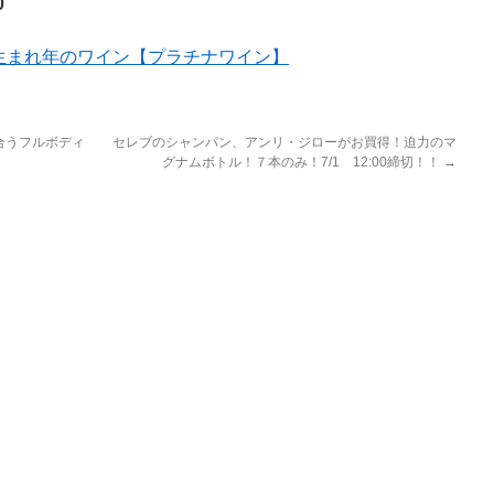
0
生まれ年のワイン【プラチナワイン】
合うフルボディ
セレブのシャンパン、アンリ・ジローがお買得！迫力のマ
グナムボトル！７本のみ！7/1 12:00締切！！
→