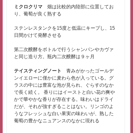
ミクロクリマ
畑は比較的内陸部に位置してお
り、葡萄が良く熟する
ステンレスタンクを15度と低温にキープし、15
日間かけて発酵させる
第二次醗酵をボトルで行うシャンパンやカヴァ
と同じ造り方。瓶内二次醗酵は９ヶ月
テイスティングノート
青みがかったゴールデ
ンイエローに僅かに麦わら色が入っている。グ
ラスの中には豊富な泡が見られ、ぐらすのなか
で長く続く。 香りにはイーストと白い花の爽や
かで華やかな香りが存在する。味わいはドライ
だが、それが強すぎることはない。リンゴのよ
うなフレッシュな白い果実の味わいが、熟した
葡萄の豊かなニュアンスのなかに現れる