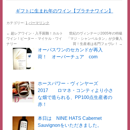
ギフトに生まれ年のワイン【プラチナワイン】
カテゴリー:
1
パーマリンク
←
超レアワイン・入手困難！カルト
世紀のヴィンテージ2005年の特級
ワイン！ピーター・マイケル・ワイ
「マジ・シャンベルタン」が少量入
ナリー
荷！生産者は名門フェヴレ！
→
オーパスワンのセカンドが再入
荷！ オーバーチュア com
ホースパワー・ヴィンヤーズ
2017 ロマネ・コンティより小さ
な畑で造られる、PP100点生産者の
赤！
本日は NINE HATS Cabernet
Sauvignonをいただきました。