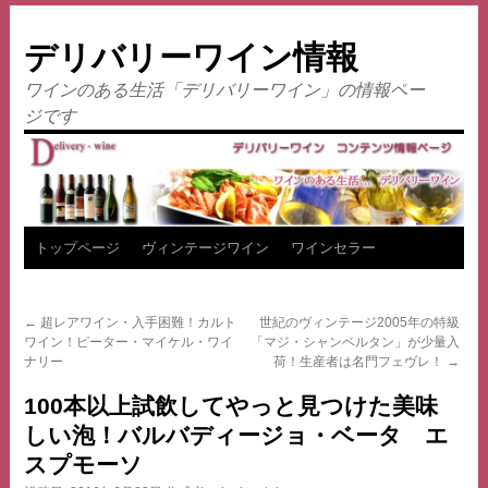
デリバリーワイン情報
ワインのある生活「デリバリーワイン」の情報ペー
ジです
コ
トップページ
ヴィンテージワイン
ワインセラー
ン
←
超レアワイン・入手困難！カルト
世紀のヴィンテージ2005年の特級
テ
ワイン！ピーター・マイケル・ワイ
「マジ・シャンベルタン」が少量入
ナリー
荷！生産者は名門フェヴレ！
→
ン
100本以上試飲してやっと見つけた美味
ツ
しい泡！バルバディージョ・ベータ エ
へ
スプモーソ