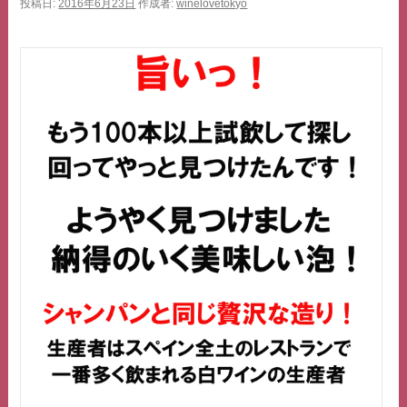
投稿日:
2016年6月23日
作成者:
winelovetokyo
ス
キ
ッ
プ