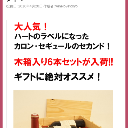
ス
投稿日:
2016年4月20日
作成者:
winelovetokyo
キ
ッ
プ