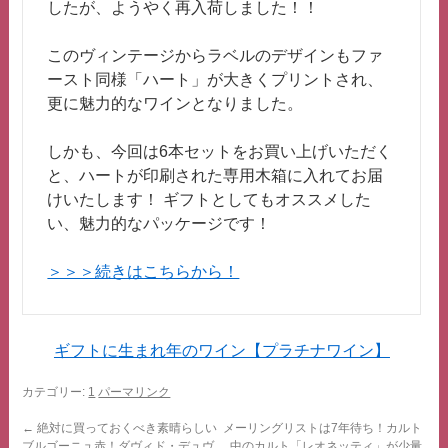
したが、ようやく再入荷しました！！
このヴィンテージからラベルのデザインもファ
ースト同様「ハート」が大きくプリントされ、
更に魅力的なワインとなりました。
しかも、今回は6本セットをお買い上げいただく
と、ハートが印刷された専用木箱に入れてお届
けいたします！ ギフトとしてもオススメした
い、魅力的なパッケージです！
＞＞＞続きはこちらから！
ギフトに生まれ年のワイン【プラチナワイン】
カテゴリー:
1
パーマリンク
←
絶対に買っておくべき素晴らしい
メーリングリストは7年待ち！カルト
ブルゴーニュ赤！ダヴィド・デュヴ
中のカルト「レオネッティ」が少量