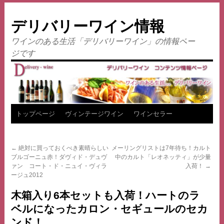
デリバリーワイン情報
ワインのある生活「デリバリーワイン」の情報ペー
ジです
コ
トップページ
ヴィンテージワイン
ワインセラー
ン
←
絶対に買っておくべき素晴らしい
メーリングリストは7年待ち！カルト
テ
ブルゴーニュ赤！ダヴィド・デュヴ
中のカルト「レオネッティ」が少量
ァン コート・ド・ニュイ・ヴィラ
入荷！
→
ン
ージュ2012
ツ
木箱入り6本セットも入荷！ハートのラ
ベルになったカロン・セギュールのセカ
へ
ンド！