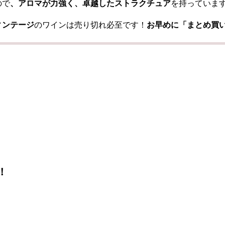
ので
、アロマが力強く、卓越したストラクチュア
を持っていま
ィンテージ
のワインは売り切れ必至です！
お早めに「まとめ買
！