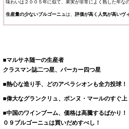
味わいは２００５年に似て、果実が非常によく熟した年な
生産量の少ないブルゴーニュ
は、
評価が高く人気が高いヴ
■マルサネ随一の生産者
クラスマン誌二つ星、パーカー四つ星
■熱心な造り手
、どのアペラシオンも全力投球！
■
偉大なグランクリュ、ボンヌ・マールのすぐ上
■中国のワインブーム、価格は高騰するばかり！
０９ブルゴーニュは買いだめすべし！