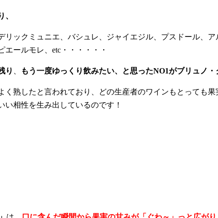
り、
デリックミュニエ、バシュレ、ジャイエジル、プスドール、ア
エールモレ、etc・・・・・・
残り
、
もう一度ゆっくり飲みたい、と思ったNO1がブリュノ・
よく熟したと言われており、どの生産者のワインもとっても果
いい相性を生み出しているのです！
」
は、
口に含んだ瞬間から果実の甘みが「ぐわ～」っと広がり