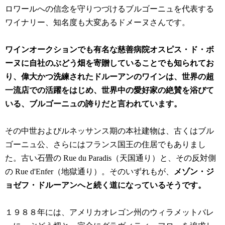
ロワールへの信念を守りつづけるブルゴーニュを代表する
ワイナリー、知名度も大変あるドメーヌさんです。
ワインオークションでも有名な慈善病院オスピス・ド・ボ
ーヌに自社のぶどう畑を寄贈していることでも知られてお
り、偉大かつ洗練されたドルーアンのワインは、世界の超
一流店での活躍をはじめ、世界中の愛好家の絶賛を浴びて
いる、ブルゴーニュの誇りだと言われています。
その中世およびルネッサンス期の本社建物は、古くはブル
ゴーニュ公、さらにはフランス国王の住居でもありまし
た。古い石畳の Rue du Paradis（天国通り）と、その反対側
の Rue d'Enfer（地獄通り）。そのいずれもが、
メゾン・ジ
ョゼフ・ドルーアンへと続く道になっているそうです。
１９８８年には、アメリカオレゴン州のウィラメットバレ