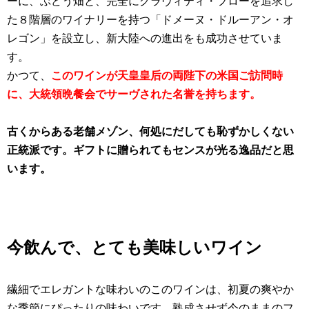
ーに、ぶどう畑と、完全にグラヴィティ・フローを追求し
た８階層のワイナリーを持つ
「ドメーヌ・ドルーアン・オ
レゴン」
を設立し、新大陸への進出をも成功させていま
す。
かつて、
このワインが天皇皇后の両陛下の米国ご訪問時
に、大統領晩餐会でサーヴされた名誉を持ちます。
古くからある老舗メゾン、何処にだしても恥ずかしくない
正統派です。ギフトに贈られてもセンスが光る逸品だと思
います。
今飲んで、とても美味しいワイン
繊細でエレガントな味わいのこのワインは、初夏の爽やか
な季節にぴったりの味わいです。熟成させず今のままのフ