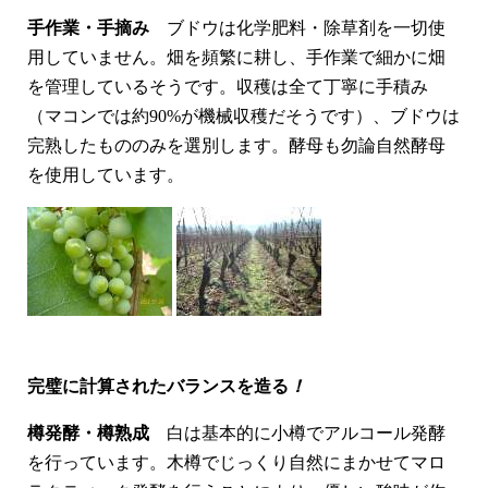
手作業・手摘み
ブドウは化学肥料・除草剤を一切使
用していません。畑を頻繁に耕し、手作業で細かに畑
を管理しているそうです。収穫は全て丁寧に手積み
（マコンでは約90%が機械収穫だそうです）、ブドウは
完熟したもののみを選別します。酵母も勿論自然酵母
を使用しています。
完璧に計算されたバランスを造る
！
樽発酵・樽熟成
白は基本的に小樽でアルコール発酵
を行っています。木樽でじっくり自然にまかせてマロ