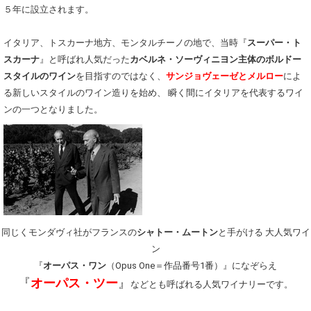
５年に設立されます。
イタリア、トスカーナ地方、モンタルチーノの地で、
当時『
スーパー・ト
スカーナ
』と呼ばれ人気だった
カベルネ・ソーヴィニヨン主体のボルドー
スタイルのワイン
を目指すのではなく、
サンジョヴェーゼとメルロー
によ
る新しいスタイルのワイン造りを始め、 瞬く間にイタリアを代表するワイ
ンの一つとなりました。
同じくモンダヴィ社がフランスの
シャトー・ムートン
と手がける
大人気ワイ
ン
『
オーパス・ワン
（Opus One＝作品番号1番）』になぞらえ
『
オーパス・ツー
』
などとも呼ばれる人気ワイナリーです。