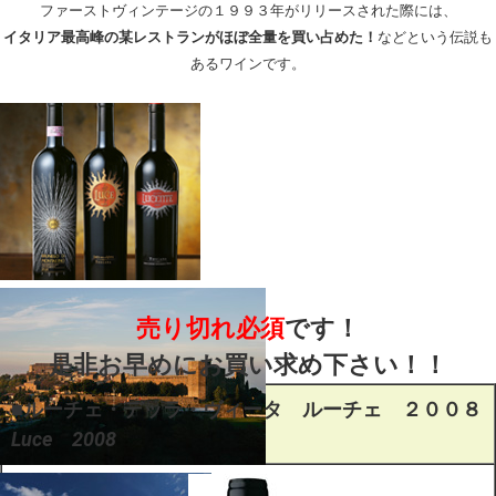
ファーストヴィンテージの１９９３年がリリースされた際には、
イタリア最高峰の某レストランがほぼ全量を買い占めた！
などという伝説も
あるワインです。
売り切れ必須
です！
是非お早めにお買い求め下さい！！
■ルーチェ・デッラ・ヴィータ ルーチェ ２００８
Luce 2008