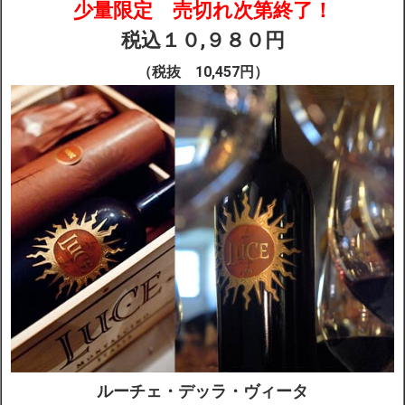
少量
限定
売切れ次第終了！
税込１０,９８０円
配送・送料
（税抜 10,457円）
お支払
メルマガ登録
ワイン検索
生まれ年のワイン【プラチナワイン】
【ワインセラーショップ】
お電話 （03-5913-8046）
ルーチェ・デッラ・ヴィータ