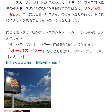
ー・トスカーナ
』と呼ばれ人気だった
カベルネ・ソーヴィニヨン主
体のボルドースタイルのワイン
を目指すのではなく、
サンジョヴェ
ーゼとメルロー
による新しいスタイルのワイン造りを始め、 瞬く間
にイタリアを代表するワインの一つとなりました。
同じくモンダヴィ社がフランスの
シャトー・ムートン
と手がける
大
人気ワイン
『
オーパス・ワン
（Opus One＝作品番号1番）』になぞらえ
『
オーパス・ツー
』
などとも呼ばれる人気ワイナリーです。
【公式ＨＰ】
http://www.lucedellavite.com/