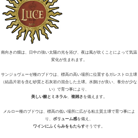
南向きの畑は、日中の強い太陽の光を浴び、夜は風が吹くことによって気温
変化が生まれます。
サンジョヴェーゼ種のブドウは、標高の高い場所に位置するガレストロ土壌
（結晶片岩を含む砂質と石灰岩の混合した土壌。水捌けが良い、養分が少な
い）で育つ事により、
美しい酸とミネラル
、
複雑さ
を備えます。
メルロー種のブドウは、標高の低い場所に広がる粘土質土壌で育つ事によ
り、
ボリューム感
を備え、
ワインにふくらみをもたらす
そうです。