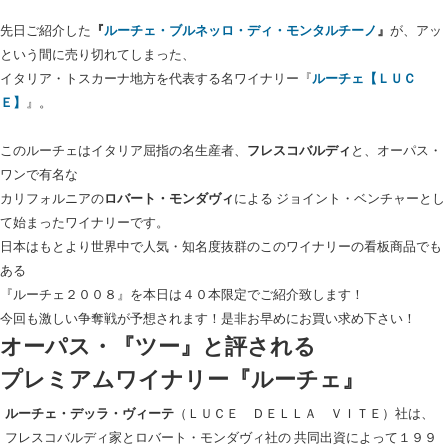
先日ご紹介した
『
ルーチェ・ブルネッロ・ディ・モンタルチーノ
』
が、アッ
という間に売り切れてしまった、
イタリア・トスカーナ地方を代表する名ワイナリー『
ルーチェ【ＬＵＣ
Ｅ】
』。
このルーチェはイタリア屈指の名生産者、
フレスコバルディ
と、オーパス・
ワンで有名な
カリフォルニアの
ロバート・モンダヴィ
による ジョイント・ベンチャーとし
て始まったワイナリーです。
日本はもとより世界中で人気・知名度抜群のこのワイナリーの看板商品でも
ある
『ルーチェ２００８』を本日は４０本限定でご紹介致します！
今回も激しい争奪戦が予想されます！是非お早めにお買い求め下さい！
オーパス・『ツー』と評される
プレミアムワイナリー『ルーチェ』
ルーチェ・デッラ・ヴィーテ
（ＬＵＣＥ ＤＥＬＬＡ ＶＩＴＥ）社は、
フレスコバルディ家とロバート・モンダヴィ社の 共同出資によって１９９