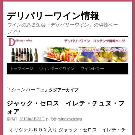
デリバリーワイン情報
ワインのある生活「デリバリーワイン」の情報ペー
ジです
コ
トップページ
ヴィンテージワイン
ワインセラー
ン
シャンパーニュ
「
」タグアーカイブ
テ
ジャック・セロス イレテ・チュヌ・フ
ン
ォア
ツ
投稿日:
2013年8月23日
作成者:
winelovetokyo
へ
オリジナルＢＯＸ入り ジャック・セロス イレテ・チ