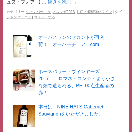
ュヌ・フォア 【 …
ス
続きを読む
→
カテゴリー:
シャンパーニュ
,
メルマガ2013
,
甘口・酒精強化ワイン
|
タグ:
キ
シャンパーニュ
|
コメントする
ッ
プ
オーパスワンのセカンドが再入
荷！ オーバーチュア com
ホースパワー・ヴィンヤーズ
2017 ロマネ・コンティより小さ
な畑で造られる、PP100点生産者の
赤！
本日は NINE HATS Cabernet
Sauvignonをいただきました。