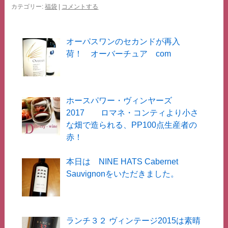
ス
カテゴリー:
福袋
|
コメントする
キ
オーパスワンのセカンドが再入
ッ
荷！ オーバーチュア com
プ
ホースパワー・ヴィンヤーズ
2017 ロマネ・コンティより小さ
な畑で造られる、PP100点生産者の
赤！
本日は NINE HATS Cabernet
Sauvignonをいただきました。
ランチ３２ ヴィンテージ2015は素晴