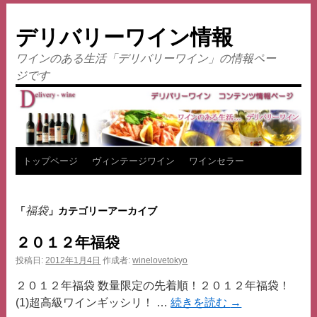
デリバリーワイン情報
ワインのある生活「デリバリーワイン」の情報ペー
ジです
コ
トップページ
ヴィンテージワイン
ワインセラー
ン
福袋
「
」カテゴリーアーカイブ
テ
２０１２年福袋
ン
投稿日:
2012年1月4日
作成者:
winelovetokyo
ツ
２０１２年福袋 数量限定の先着順！２０１２年福袋！
へ
(1)超高級ワインギッシリ！ …
続きを読む
→