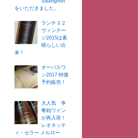
Sauvignon
をいただきました。
ランチ３２
ヴィンテー
ジ2015は素
晴らしい出
来！
オーパスワ
ン2017 特価
予約販売！
大人気 争
奪戦ワイン
が再入荷！
レオネッテ
ィ・セラー メルロー