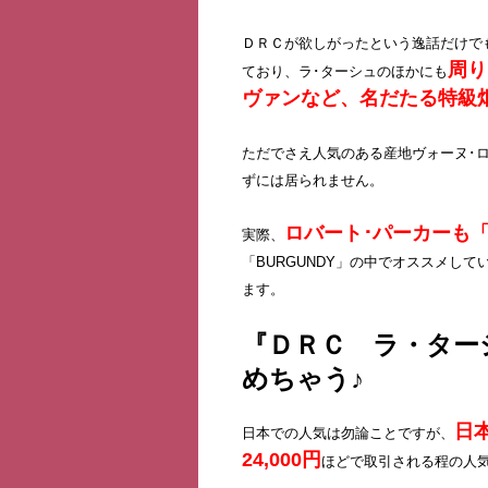
ＤＲＣが欲しがったという逸話だけで
周り
ており、ラ･ターシュのほかにも
ヴァンなど、名だたる特級
ただでさえ人気のある産地ヴォーヌ･
ずには居られません。
ロバート･パーカーも
実際、
「BURGUNDY」の中でオススメし
ます。
『ＤＲＣ ラ・ター
めちゃう♪
日
日本での人気は勿論ことですが、
24,000円
ほどで取引される程の人