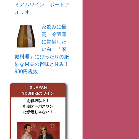
ミアムワイン ポートフ
ォリオ！
家飲みに最
高！冷蔵庫
に常備した
い白！「家
庭料理」にぴったりの絶
妙な果実の旨味と甘み！
930円税抜