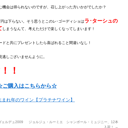
む機会は得られないのですが、召し上がった方いかがでしたか？
ラ･ターシュの
万円は下らない。そう思うとこのレ･ゴーディショは
て
しまうなんて、考えただけで楽しくなってしまいます！
ードと共にプレゼントしたら喜ばれること間違いなし！
見逃しございませんように。
す！！
☆ご購入はこちらから☆
生まれ年のワイン【プラチナワイン】
ェルデュ2009
ジョルジュ・ルーミエ シャンボール・ミュジニー、12本
入荷！
→