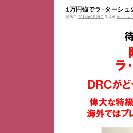
ン
1万円強でラ･ターシュ
ツ
投稿日:
2014年9月29日
作成者:
winelovet
へ
ス
キ
ッ
プ