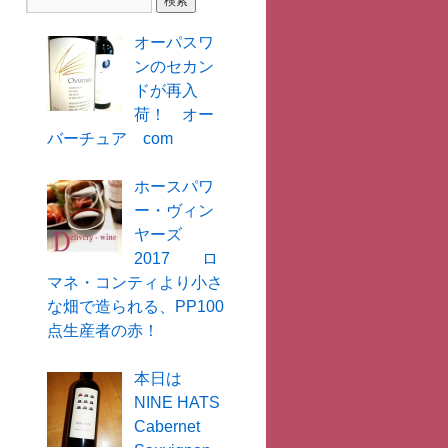
オーパスワ
ンのセカン
ドが再入
荷！ オー
バーチュア com
ホースパワ
ー・ヴィン
ヤーズ
2017 ロ
マネ・コンティより小さ
な畑で造られる、PP100
点生産者の赤！
本日は
NINE HATS
Cabernet