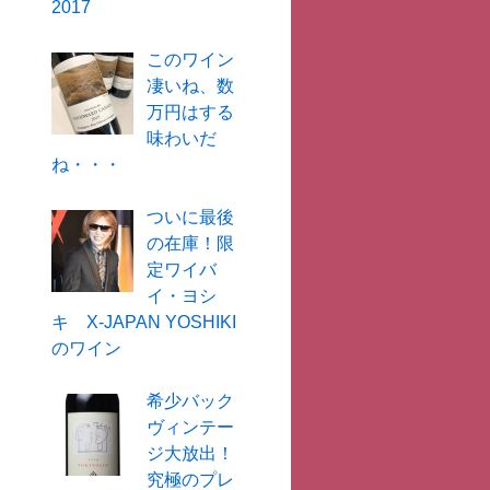
2017
このワイン
凄いね、数
万円はする
味わいだ
ね・・・
ついに最後
の在庫！限
定ワイバ
イ・ヨシ
キ X-JAPAN YOSHIKI
のワイン
希少バック
ヴィンテー
ジ大放出！
究極のプレ