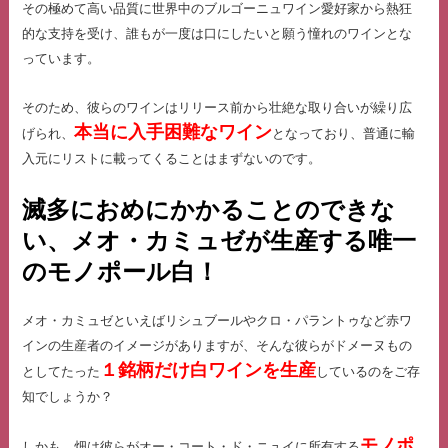
その極めて高い品質に世界中のブルゴーニュワイン愛好家から熱狂
的な支持を受け、誰もが一度は口にしたいと願う憧れのワインとな
っています。
そのため、彼らのワインはリリース前から壮絶な取り合いが繰り広
本当に入手困難なワイン
げられ、
となっており、普通に輸
入元にリストに載ってくることはまずないのです。
滅多におめにかかることのできな
い、メオ・カミュゼが生産する唯一
のモノポール白！
メオ・カミュゼといえばリシュブールやクロ・パラントゥなど赤ワ
インの生産者のイメージがありますが、そんな彼らがドメーヌもの
１銘柄だけ白ワインを生産
としてたった
しているのをご存
知でしょうか？
モノポ
しかも、畑は彼らがオー・コート・ド・ニュイに所有する