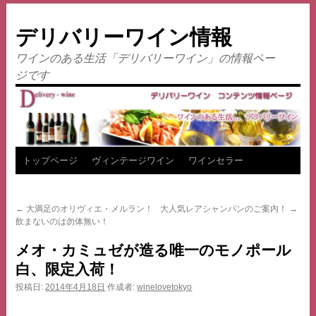
デリバリーワイン情報
ワインのある生活「デリバリーワイン」の情報ペー
ジです
コ
トップページ
ヴィンテージワイン
ワインセラー
ン
←
大満足のオリヴィエ・メルラン！
大人気レアシャンパンのご案内！
→
テ
飲まないのは勿体無い！
ン
メオ・カミュゼが造る唯一のモノポール
白、限定入荷！
ツ
投稿日:
2014年4月18日
作成者:
winelovetokyo
へ