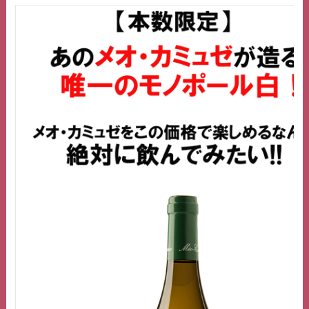
ス
キ
ッ
プ