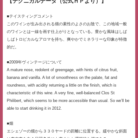
【テクニカルデータ（公式ＨＰより）】
■テイスティングコメント
このワインが生み出される畑の素性のよさのお陰で、この地域一般
のワインとは一線を画す仕上がりとなっている。豊かな風味はしば
しばトロピカルなアロマを持ち、爽やかでミネラリーな印象が特徴
的だ。
■2009年ヴィンテージについて
A mature nose, redolent of greengage, with hints of citrus fruit,
banana and vanilla. A lot of smoothness on the palate, fat and
roundness, with acidity returning a little on the finish, which is
characteristic of this wine. A very fine, well-balanced Clos St
Philibert, which seems to be more accessible than usual. So we’ll be
able to start drinking it in 2012.
■畑
エシェゾーの畑から３３０ヤードの距離に位置する。緩やかな斜面