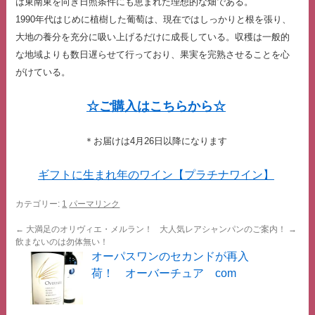
は東南東を向き日照条件にも恵まれた理想的な畑である。
1990年代はじめに植樹した葡萄は、現在ではしっかりと根を張り、
大地の養分を充分に吸い上げるだけに成長している。収穫は一般的
な地域よりも数日遅らせて行っており、果実を完熟させることを心
がけている。
☆ご購入はこちらから☆
＊お届けは4月26日以降になります
ギフトに生まれ年のワイン【プラチナワイン】
カテゴリー:
1
パーマリンク
←
大満足のオリヴィエ・メルラン！
大人気レアシャンパンのご案内！
→
飲まないのは勿体無い！
オーパスワンのセカンドが再入
荷！ オーバーチュア com