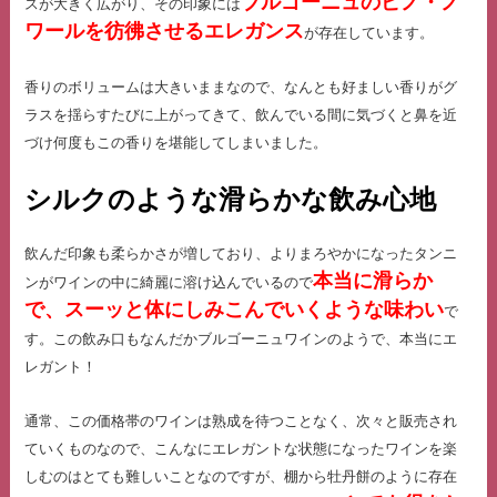
ブルゴーニュのピノ・ノ
スが大きく広がり、その印象には
ワールを彷彿させるエレガンス
が存在しています。
香りのボリュームは大きいままなので、なんとも好ましい香りがグ
ラスを揺らすたびに上がってきて、飲んでいる間に気づくと鼻を近
づけ何度もこの香りを堪能してしまいました。
シルクのような滑らかな飲み心地
飲んだ印象も柔らかさが増しており、よりまろやかになったタンニ
本当に滑らか
ンがワインの中に綺麗に溶け込んでいるので
で、スーッと体にしみこんでいくような味わい
で
す。この飲み口もなんだかブルゴーニュワインのようで、本当にエ
レガント！
通常、この価格帯のワインは熟成を待つことなく、次々と販売され
ていくものなので、こんなにエレガントな状態になったワインを楽
しむのはとても難しいことなのですが、棚から牡丹餅のように存在