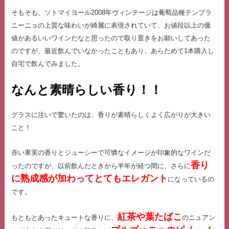
そもそも、ソトマイヨール2008年ヴィンテージは葡萄品種テンプラ
ニーニョの上質な味わいが綺麗に表現されていて、お値段以上の価
値があるいいワインだなと思ったので取り置きをお願いしてあった
のですが、最近飲んでいなかったこともあり、あらためて1本購入し
自宅で飲んでみました。
なんと素晴らしい香り！！
グラスに注いで驚いたのは、香りが素晴らしくよく広がりが大き
い
こと！
赤い果実の香りとジューシーで可憐なイメージが印象的なワインだ
香り
ったのですが、以前飲んだときから半年が経つ間に、さらに
に熟成感が加わってとてもエレガント
になっているの
です。
紅茶や葉たばこ
もともとあったキュートな香りに、
のニュアン