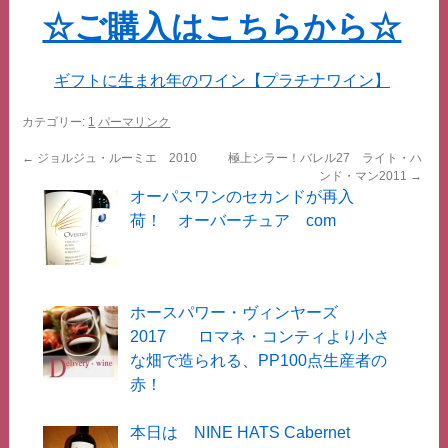
☆ご購入はこちらから☆
ギフトに生まれ年のワイン【プラチナワイン】
カテゴリー:
1
パーマリンク
←
ジョルジュ・ルーミエ 2010
極上シラー！バレル27 ライト・ハ
ンド・マン2011
→
オーパスワンのセカンドが再入
荷！ オーバーチュア com
ホースパワー・ヴィンヤーズ
2017 ロマネ・コンティより小さ
な畑で造られる、PP100点生産者の
赤！
本日は NINE HATS Cabernet