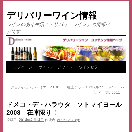
デリバリーワイン情報
ワインのある生活「デリバリーワイン」の情報ペー
ジです
コ
トップページ
ヴィンテージワイン
ワインセラー
ン
←
ジョルジュ・ルーミエ 2010
極上シラー！バレル27 ライト・ハ
テ
ンド・マン2011
→
ン
ドメコ・デ・ハラウタ ソトマイヨール
2008 在庫限り！
ツ
投稿日:
2014年2月14日
作成者:
winelovetokyo
へ