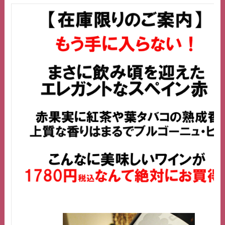
ス
キ
ッ
プ