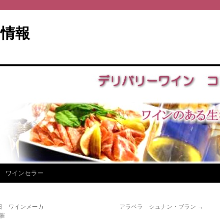
情報
ワインセラー
日 ワインメーカ
アラベラ シュナン・ブラン
→
催