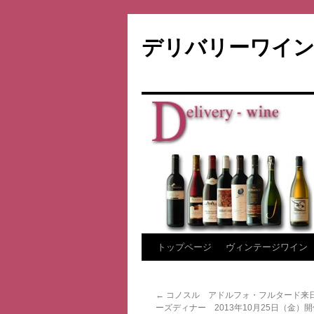
デリバリーワイン
コ
トップページ
ヴィンテージワイン
ン
←
コノスル アドルフォ・フルタード来
テ
ーズディナー 2013年10月25日（金）開