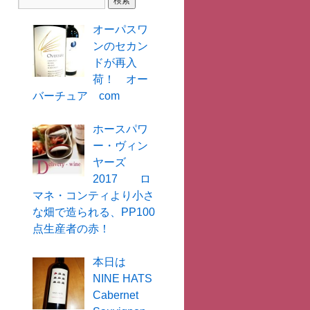
オーパスワ
ンのセカン
ドが再入
荷！ オー
バーチュア com
ホースパワ
ー・ヴィン
ヤーズ
2017 ロ
マネ・コンティより小さ
な畑で造られる、PP100
点生産者の赤！
本日は
NINE HATS
Cabernet