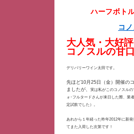
ハーフボトル(
コノ
大人気・大好
コノスルの甘
デリバリーワイン太田です。
先ほど10月25日（金）開催
ましたが、
実は私がこのコノスルの
ォ･フルタードさんが来日した際、業
定試飲でした）。
あれから１年経った昨年2012年に新
てまた入荷した次第です！