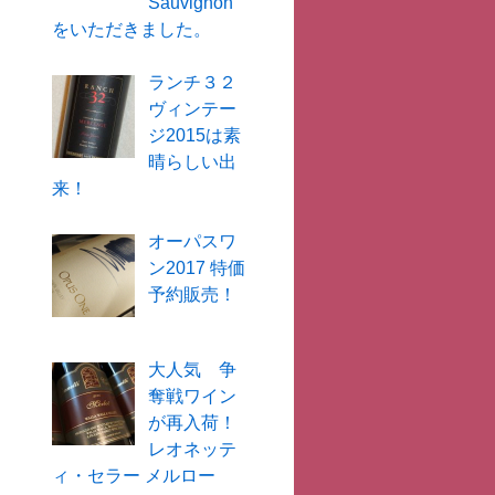
Sauvignon
をいただきました。
ランチ３２
ヴィンテー
ジ2015は素
晴らしい出
来！
オーパスワ
ン2017 特価
予約販売！
大人気 争
奪戦ワイン
が再入荷！
レオネッテ
ィ・セラー メルロー