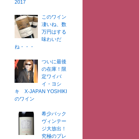
2017
このワイン
凄いね、数
万円はする
味わいだ
ね・・・
ついに最後
の在庫！限
定ワイバ
イ・ヨシ
キ X-JAPAN YOSHIKI
のワイン
希少バック
ヴィンテー
ジ大放出！
究極のプレ