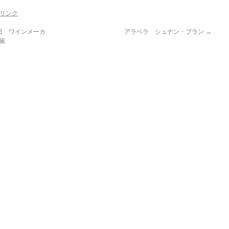
リンク
日 ワインメーカ
アラベラ シュナン・ブラン
→
催