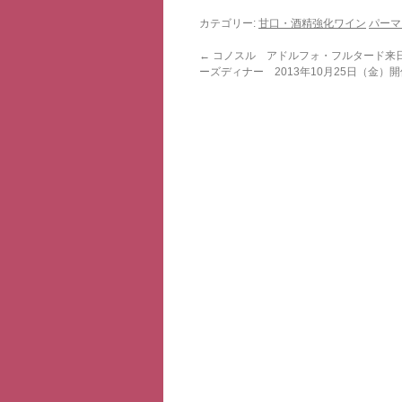
カテゴリー:
甘口・酒精強化ワイン
パーマ
←
コノスル アドルフォ・フルタード来
ーズディナー 2013年10月25日（金）開