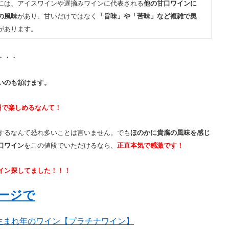
には、アイスワインや遅摘みワインに代表される
他の甘口ワインに
の風味
があり、甘いだけではなく
「旨味」や「苦味」など複雑で奥
があります。
・・・
いのも頷けます。
円で楽しめるなんて！
するなんて恐れ多いことは言いません。でも
ほのかに貴腐の風味を感じ
口ワイン
をこの値段でいただけるなら、
正直本気で感激です！
イン探してました！！！
ージで
生まれ年のワイン【プラチナワイン】