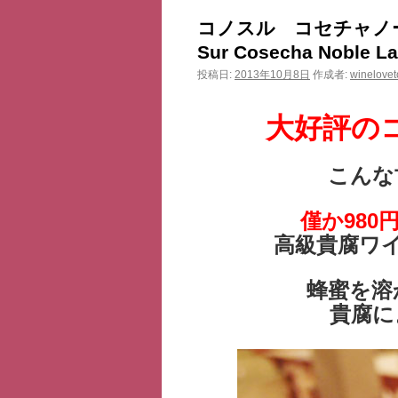
ン
コノスル コセチャノー
ツ
Sur Cosecha Noble La
投稿日:
2013年10月8日
作成者:
winelovet
へ
ス
大好評の
キ
こんな
ッ
僅か980
プ
高級貴腐ワ
蜂蜜を溶
貴腐に