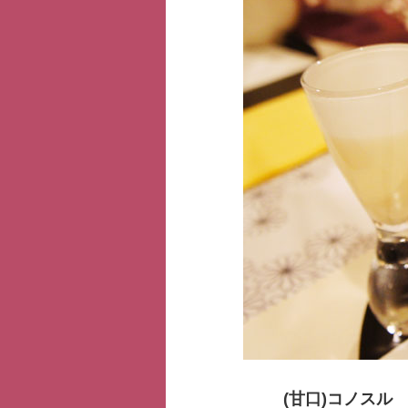
(甘口)コノスル