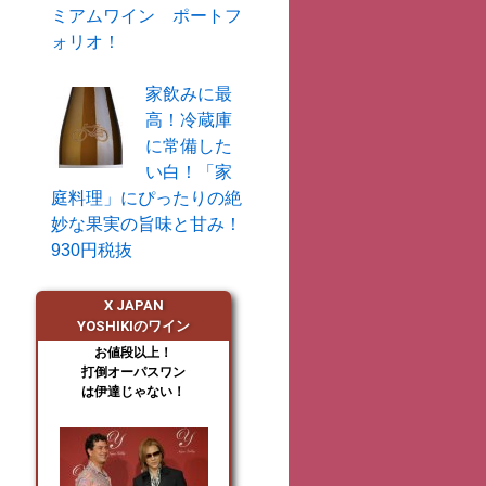
ミアムワイン ポートフ
ォリオ！
家飲みに最
高！冷蔵庫
に常備した
い白！「家
庭料理」にぴったりの絶
妙な果実の旨味と甘み！
930円税抜