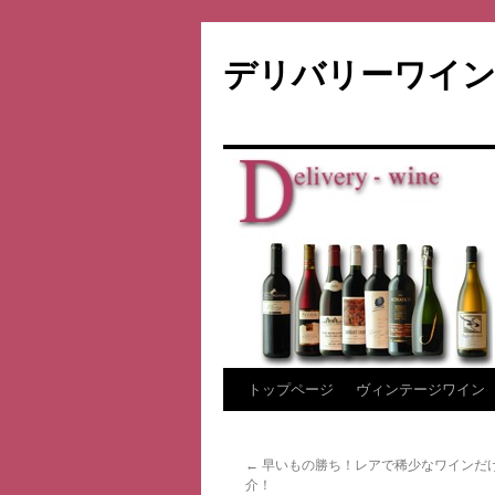
デリバリーワイン
コ
トップページ
ヴィンテージワイン
ン
←
早いもの勝ち！レアで稀少なワインだ
テ
介！