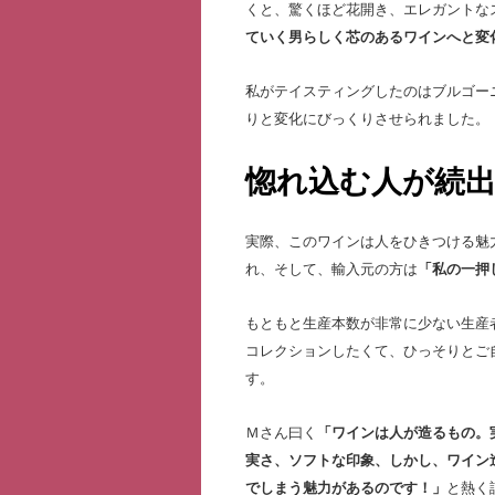
くと、驚くほど花開き、エレガントな
ていく男らしく芯のあるワインへと変
私がテイスティングしたのはブルゴー
りと変化にびっくり
させられました。
惚れ込む人が続
実際、このワインは人をひきつける魅
れ、そして、輸入元の方は
「私の一押
もともと生産本数が非常に少ない生産
コレクションしたくて、ひっそりとご
す。
Ｍさん曰く
「ワインは人が造るもの。
実さ、ソフトな印象、しかし、ワイン
でしまう魅力があるのです！」
と熱く