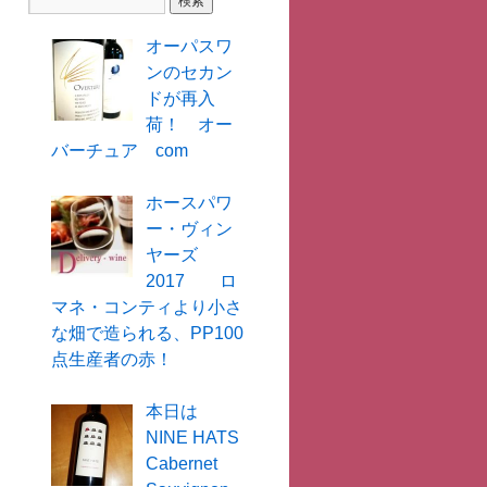
オーパスワ
ンのセカン
ドが再入
荷！ オー
バーチュア com
ホースパワ
ー・ヴィン
ヤーズ
2017 ロ
マネ・コンティより小さ
な畑で造られる、PP100
点生産者の赤！
本日は
NINE HATS
Cabernet