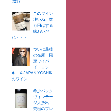
2017
このワイン
凄いね、数
万円はする
味わいだ
ね・・・
ついに最後
の在庫！限
定ワイバ
イ・ヨシ
キ X-JAPAN YOSHIKI
のワイン
希少バック
ヴィンテー
ジ大放出！
究極のプレ