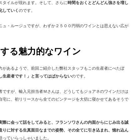
スタイルが現れます。そして、さらに
時間をおくとどんどん強さを増し
化していく
のです。
ニュ・ルージュですが、
わずか２５００円弱のワインとは思えない広が
出する魅力的なワイン
力があるようで、前回ご紹介した弊社スタッフもこの生産者にべたぼ
し生産者です！」と言ってはばからない
のです。
者ですが、輸入元担当者Ｍさんは、どうしてもジョアネのワインだけは
自宅に、初リリースから全てのビンテージを大切に寝かせてあるそうで
実際に会って話をしてみると、フランソワさんの内面からにじみ出る誠
造りに対する生真面目なまでの姿勢、その全てに引き込まれ、惚れ込ん
語っていらっしゃいました。