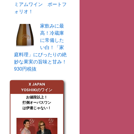
ミアムワイン ポートフ
ォリオ！
家飲みに最
高！冷蔵庫
に常備した
い白！「家
庭料理」にぴったりの絶
妙な果実の旨味と甘み！
930円税抜