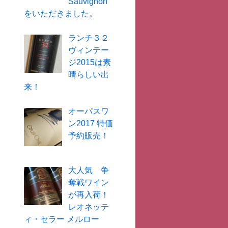
Sauvignon
をいただきました。
ランチ３２
ヴィンテー
ジ2015は素
晴らしい出
来！
オーパスワ
ン2017 特価
予約販売！
大人気 争
奪戦ワイン
が再入荷！
レオネッテ
ィ・セラー メルロー