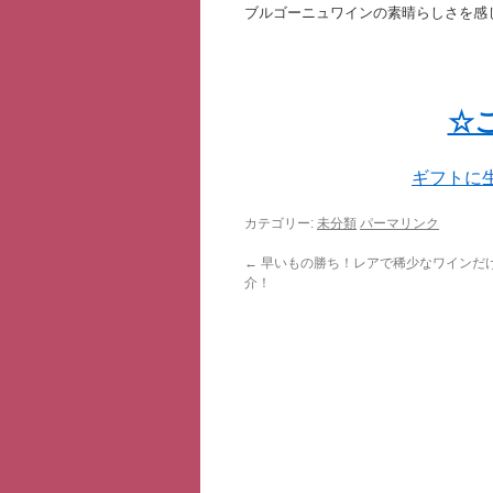
ブルゴーニュワインの素晴らしさを感
☆
ギフトに
カテゴリー:
未分類
パーマリンク
←
早いもの勝ち！レアで稀少なワインだ
介！