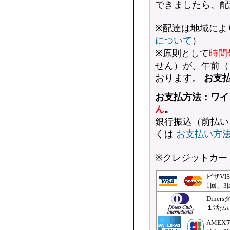
できましたら、配
※配達は地域によ
について
）
※原則として
時間
せん）が、午前（
おります。
お支
お支払方法：ワイ
ん
。
銀行振込（前払い
くは
お支払い方
※
クレジットカー
ビザVI
1回、3
Diner
１活払
AMEX