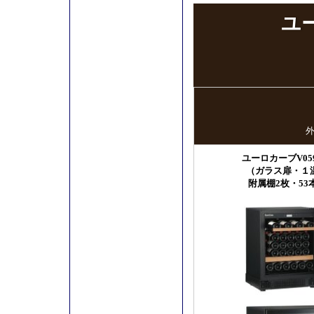
ユ
外
ユーロカーブV059
（ガラス扉・１
附属棚2枚・53