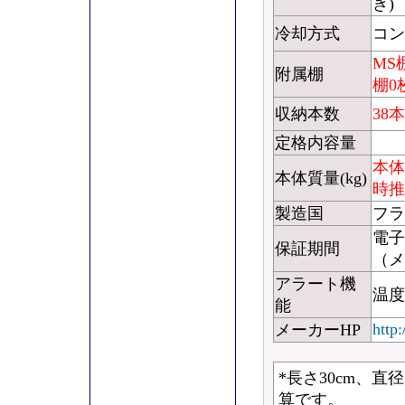
き)
冷却方式
コン
MS
附属棚
棚0枚
収納本数
38本
定格内容量
本体
本体質量(kg)
時推定
製造国
フラ
電子
保証期間
（メ
アラート機
温度
能
http
メーカーHP
*長さ30cm、直
算です。