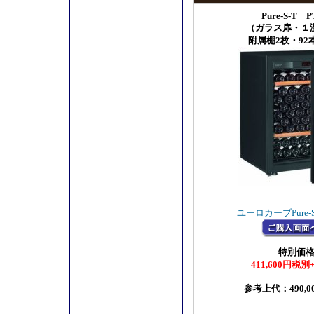
Pure-S-T 
（ガラス扉・１
附属棚2枚・92
ユーロカーブPure-S
特別価
411,600円税
参考上代：
490,