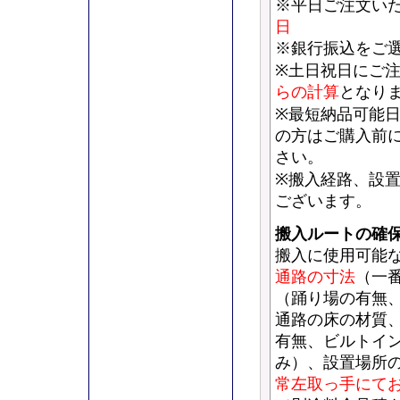
※平日ご注文い
日
※銀行振込をご
※土日祝日にご
らの計算
となり
※最短納品可能
の方はご購入前にお
さい。
※
搬入経路、設
ございます。
搬入ルートの確
搬入に使用可能
通路の寸法
（一
（踊り場の有無
通路の床の材質、
有無、ビルトイン
み）、設置場所
常左取っ手にて