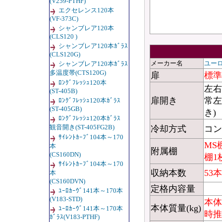
(
V259-PTHF)
エクセレンス120本
(VF-373C)
シャンブレア120本
(CLS120 )
シャンブレア120本ｶﾞﾗｽ
(CLS120G)
メーカー名
ユー
シャンブレア120本ｶﾞﾗｽ
多温度帯(CTS120G)
扉
標準
ﾛﾝｸﾞﾌﾚｯｼｭ120本
左右
(ST-405B)
扉開き
常左
ﾛﾝｸﾞﾌﾚｯｼｭ120本ｶﾞﾗｽ
(ST-405GB)
き)
ﾛﾝｸﾞﾌﾚｯｼｭ120本ｶﾞﾗｽ
観音開き(ST-405FG2B)
冷却方式
コン
ｻｲﾚﾝﾄｶｰﾌﾞ104本～170
MS
本
附属棚
(CS160DN)
棚1枚
ｻｲﾚﾝﾄｶｰﾌﾞ104本～170
収納本数
53本
本
(CS160DVN)
定格内容量
ﾕｰﾛｶｰｳﾞ141本～170本
(
V183-STD)
本体
本体質量(kg)
ﾕｰﾛｶｰｳﾞ141本～170本
時推定
ｶﾞﾗｽ(V183-PTHF)