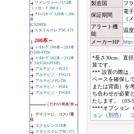
ファンヴィーノ174本
製造国
フラ
（ＪＱ－Ｆ398Ａ）
電子
ｻｲﾚﾝﾄｶｰﾌﾞ128本～206
保証期間
（メ
本
(CS200D)
アラート機
温度
スタイルクレアSC-171
能
200本～
http
メーカーHP
ﾕｰﾛｶｰｳﾞ190本～203本
(V266-STD)
*長さ30cm、直
ﾕｰﾛｶｰｳﾞ182本～213本
ｶﾞﾗｽ(V283-PTHF)
算です。
アルテビノ・FG13
*** 設置の際は
アルテビノ・FVG13
ペースを確保し
アルテビノFG-TB
または背面）を
アルテビノ・FG04
アルテビノ・FVG05
ち合わせが必要
たします。（03-5
****オプショ
デイリーに、コスパ重
ョン（別売） 
視
エクセレンス18本
スタイルクレアSC-171