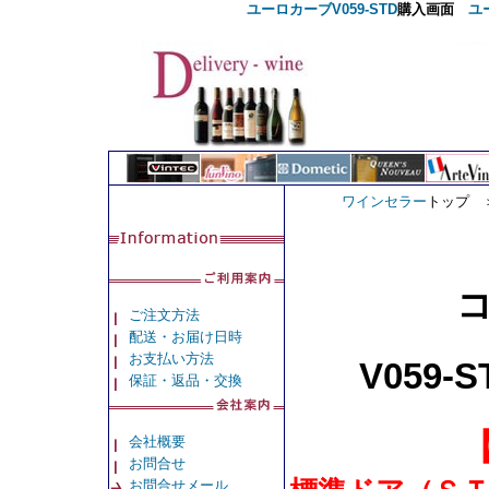
ユーロカーブV059-STD
購入画面
ユ
ワインセラー
トップ
ご注文方法
配送・お届け日時
お支払い方法
V059
保証・返品・交換
会社概要
お問合せ
お問合せメール