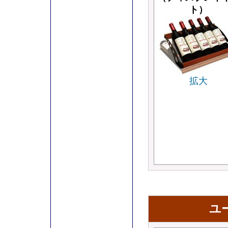
ト）
拡大
ユ