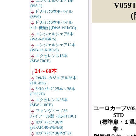
エンジェルシェア1本
V05
(WA-1)
ﾄﾞﾒﾃｨｯｸ6本モバイル
（
(SW6)
ﾄﾞﾒﾃｨｯｸ6本モバイル
ﾋｰﾀｰ機能付(DW6-WH/CG)
エンジェルシェア6本
(WA-6-K/BR/S)
エンジェルシェア12本
(WB-12-K/BR/S)
エクセレンス18本
(MW-70CE)
24～60本
ﾌｫﾙｽﾀｰカジュアル26本
(FJC-85G)
ｻｲﾚﾝﾄｶｰﾌﾞ25本～38本
(CS32D)
エクセレンス36本
(MW-110CE)
ユーロカーブV059
ファンヴィーノ36
STD
ハイアール製（JQ-F110C)
（標準扉・１温
ﾛﾝｸﾞﾌﾚｯｼｭ36本
(ST-AF140-WB/BS)
帯・
ﾛﾝｸﾞﾌﾚｯｼｭ36本ｶﾞﾗｽ