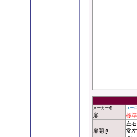
メーカー名
ユー
扉
標準
左右
扉開き
常左