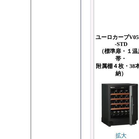
ユーロカーブV05
-STD
（標準扉・１温
帯・
附属棚４枚・38
納）
拡大