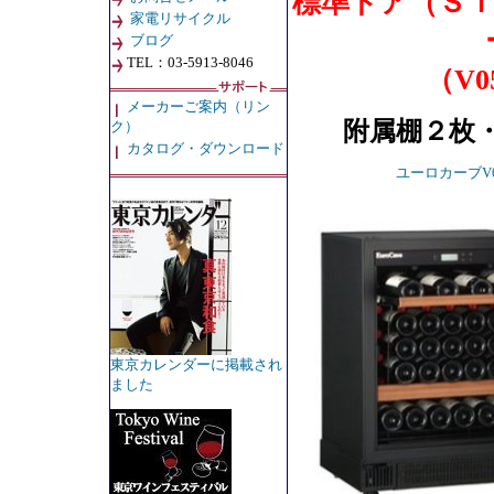
標準ドア（Ｓ
家電リサイクル
ブログ
TEL：03-5913-8046
（V05
メーカーご案内（リン
附属棚２枚・
ク）
カタログ・ダウンロード
ユーロカーブV05
東京カレンダーに掲載され
ました