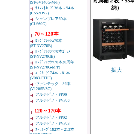
附属棚２枚・53
(ST-SV140G-M/P)
納）
ｻｲﾚﾝﾄｶｰﾌﾞ36本～54本
(CS52DV2)
シャンブレア60本
(CLS60G)
70～120本
ﾛﾝｸﾞﾌﾚｯｼｭ70本
(ST-NV270B)
ﾛﾝｸﾞﾌﾚｯｼｭ70本ｶﾞﾗｽ
(ST-NV270GB)
ﾛﾝｸﾞﾌﾚｯｼｭ70本20周年
(ST-NV270G-M/P)
拡大
ﾕｰﾛｶｰｳﾞ74本～81本
(V083-PTHF)
ヴァンテック 86本
(V120SP/SG)
アルテビノ・FP06
アルテビノ・FVP06
120～170本
アルテビノ・FP02
アルテビノ・FVP03
ﾕｰﾛｶｰｳﾞ182本～213本